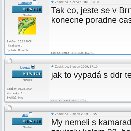
Zaslal: pá, 5.červen 2009, 13:08
Flaiming
Tak co, jeste se v Br
Newbie
konecne poradne cas
Založen: 26.12.2008
Příspěvky: 9
Bydliště: Brno,FM
Zaslal: po, 3.srpen 2009, 17:10
kronas
jak to vypadá s ddr 
Newbie
Založen: 03.08.2009
Příspěvky: 4
Bydliště: brno
Zaslal: po, 3.srpen 2009, 22:22
Jen
My nemeli s kamarady
Newbie