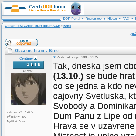
DDR Portal
Registrace
Hledat
FAQ
Obsah fóra Czech DDR forum v3.9
»
Brno
Obč
Občasné hraní v Brně
Zaslal: út, 7.říjen 2008, 23:27
Centime
Tak, dneska jsem ob
Uživatel
(13.10.)
se bude hrat
co se jedna a kdo nev
cajovny Svetluska, k
Svobody a Dominikan
Založen: 22.07.2005
Dum Panu z Lipe od n
Příspěvky: 500
Bydliště: Brno
Hrava se v uzavrene m