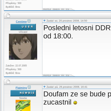
Příspěvky: 500
Bydliště: Brno
Zaslal: so, 20.prosinec 2008, 14:50
Centime
Posledni letosni DDR
Uživatel
od 18:00.
Založen: 22.07.2005
Příspěvky: 500
Bydliště: Brno
Zaslal: pá, 26.prosinec 2008, 16:41
Flaiming
Doufam ze se bude po
Newbie
zucastnil