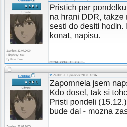
Centime
Pristich par pondel
Uživatel
na hrani DDR, takze n
sesti do desiti hodi
konat, napisu.
Založen: 22.07.2005
Příspěvky: 500
Bydliště: Brno
Zaslal: út, 9.prosinec 2008, 13:37
Centime
Zapomnela jsem napsa
Uživatel
Kdo dosel, tak si toho
Pristi pondeli (15.12.
bude dal - mozna za
Založen: 22.07.2005