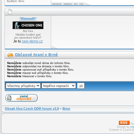
Bydliště: Brno
^RimmeR^
Bot fora
Hledáte kvalitní pad
pro opravdové hráče?
Je tu
rare-items.cz
Občasné hraní v Brně
Nemůžete
odesílat nové téma do tohoto fóra.
Nemůžete
odpovídat na témata v tomto fóru.
Nemůžete
upravovat své příspěvky v tomto fóru.
Nemůžete
mazat své příspěvky v tomto fóru.
Nemůžete
hlasovat v tomto fóru.
Obsah fóra Czech DDR forum v3.9
»
Brno
Po
Design by
ph
Content © Czech D