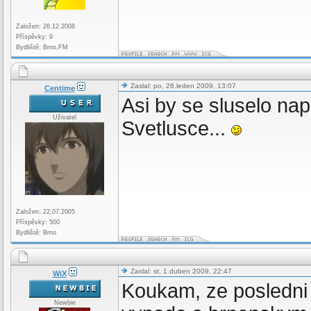
Založen: 26.12.2008
Příspěvky: 9
Bydliště: Brno,FM
Zaslal: po, 26.leden 2009, 13:07
Centime
Asi by se sluselo na
Uživatel
Svetlusce...
Založen: 22.07.2005
Příspěvky: 500
Bydliště: Brno
Zaslal: st, 1.duben 2009, 22:47
WiX
Koukam, ze posledni 
Newbie