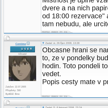
Mistnost je uplne vza
dvere a na nich papi
od 18:00 rezervace" a
tam nebudu, ale urcit
Zaslal: st, 29.říjen 2008, 13:28
Centime
Obcasne hrani se na
Uživatel
to, ze v pondelky bu
hodin. Toto pondeli t
vedet.
Popis cesty mate v p
Založen: 22.07.2005
Příspěvky: 500
Bydliště: Brno
Zaslal: čt, 6.listopad 2008, 23:24