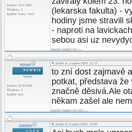
zaviraly kolem 23. ho
Založen: 11.07.2009
(lekarska fakulta) - 
Příspěvky: 3
Bydliště: Praha - Vinoř
hodiny jsme stravili
- naproti na lavicka
sebou asi uz nevydy
Zaslal: út, 4.srpen 2009, 21:12
kronas
to zní dost zajmavě a
Newbie
potkat, představa že
Založen: 03.08.2009
značně děsivá.Ale ot
Příspěvky: 4
Bydliště: brno
někam zašel ale nem
Zaslal: st, 5.srpen 2009, 12:50
Centime