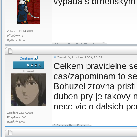
vypada s brnenskym
Založen: 01.04.2009
Příspěvky: 2
Bydliště: Brno
Zaslal: čt, 2.duben 2009, 13:39
Centime
Celkem pravidelne se
Uživatel
cas/zapominam to se
Bohuzel zrovna pristi
duben pry je takovy n
neco vic o dalsich po
Založen: 22.07.2005
Příspěvky: 500
Bydliště: Brno