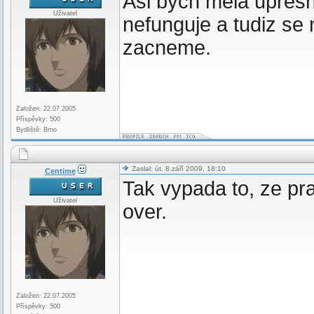
Asi bych mela upresn
Uživatel
nefunguje a tudiz se
zacneme.
Založen: 22.07.2005
Příspěvky: 500
Bydliště: Brno
Zaslal: út, 8.září 2009, 18:10
Centime
Tak vypada to, ze pra
Uživatel
over.
Založen: 22.07.2005
Příspěvky: 500