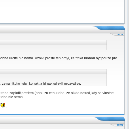
sobne urcite nic nema. Vznikl proste ten omyl, ze "trika mohou byt pouze pro
, ze na nikoho nebyl kontakt a lidi pak odrekli, neozvali se.
 - treba zaplatit predem (ano i za cenu toho, ze nikdo netusi, kdy se vlastne
z toho nic nema.
t
.