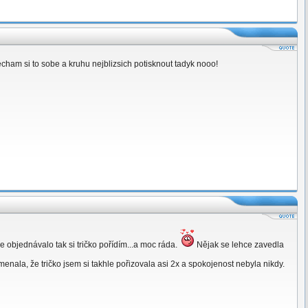
necham si to sobe a kruhu nejblizsich potisknout tadyk nooo!
e objednávalo tak si tričko pořídím...a moc ráda.
Nějak se lehce zavedla
enala, že tričko jsem si takhle pořizovala asi 2x a spokojenost nebyla nikdy.