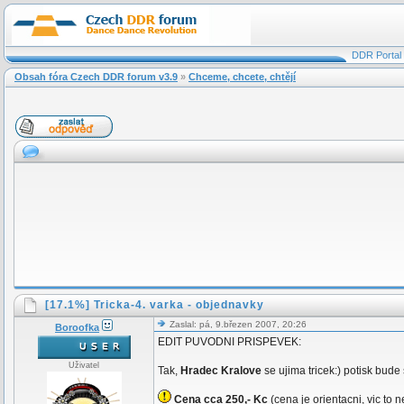
DDR Portal
Obsah fóra Czech DDR forum v3.9
»
Chceme, chcete, chtějí
[17.1%] Tricka-4. varka - objednavky
Zaslal: pá, 9.březen 2007, 20:26
Boroofka
EDIT PUVODNI PRISPEVEK:
Uživatel
Tak,
Hradec Kralove
se ujima tricek:) potisk bud
Cena cca 250,- Kc
(cena je orientacni, vic to