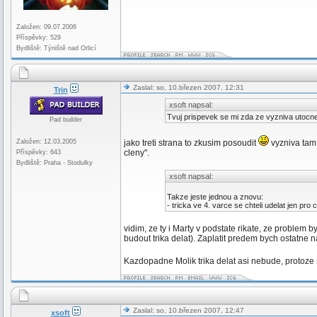
Založen: 09.07.2006
Příspěvky: 529
Bydliště: Týniště nad Orlicí
Zaslal: so, 10.březen 2007, 12:31
Trin
xsoft napsal:
Tvuj prispevek se mi zda ze vyzniva utocn
Pad builder
Založen: 12.03.2005
jako treti strana to zkusim posoudit
vyzniva tam 
cleny".
Příspěvky: 643
Bydliště: Praha - Stodulky
xsoft napsal:
Takze jeste jednou a znovu:
- tricka ve 4. varce se chteli udelat jen pro 
vidim, ze ty i Marty v podstate rikate, ze problem b
budout trika delat). Zaplatit predem bych ostatne 
Kazdopadne Molik trika delat asi nebude, protoze 
Zaslal: so, 10.březen 2007, 12:47
xsoft