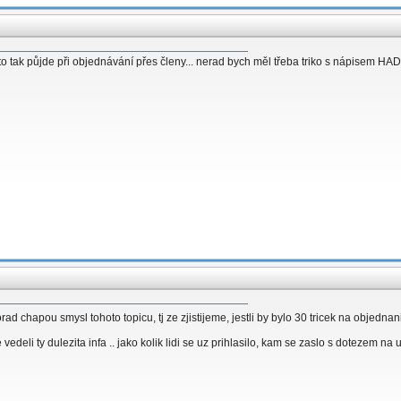
e to tak půjde při objednávání přes členy... nerad bych měl třeba triko s nápisem HA
 porad chapou smysl tohoto topicu, tj ze zjistijeme, jestli by bylo 30 tricek na objedn
edeli ty dulezita infa .. jako kolik lidi se uz prihlasilo, kam se zaslo s dotezem na ud