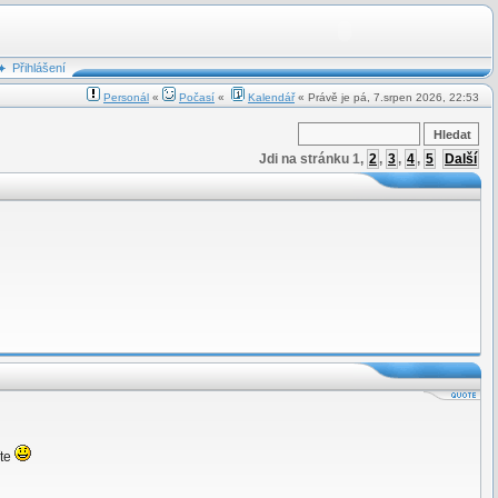
Přihlášení
Personál
«
Počasí
«
Kalendář
« Právě je pá, 7.srpen 2026, 22:53
Jdi na stránku
1
,
2
,
3
,
4
,
5
Další
íte