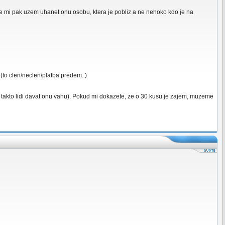
ze mi pak uzem uhanet onu osobu, ktera je pobliz a ne nehoko kdo je na
(to clen/neclen/platba predem..)
u takto lidi davat onu vahu). Pokud mi dokazete, ze o 30 kusu je zajem, muzeme