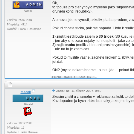
Ok,
to "pouze pro cleny" bylo mysleno jako "objednava
Admin
druhem konci republiky).
Ale neva, jde to vyresit jakkoliv, platba predem, za
Založen: 25.07.2004
Příspěvky: 4714
Pokud chcete tricka, pak me napada 1 kdo k realiza
Bydliště: Praha, Hostomice
1) zjistit jestli bude zajem o 30 tricek
(30 kusu je 
.. jen aby si to zase nejaky lidi nespletli - jako 
2) najit osobu
(molik z hledani prosim vynechte),
k
.. ale na to je zatim cas.
Pokud to myslite vazne, zacnete krokem 1. (btw, t
jet dal.
Oki? (my se nekam hneme - o to tu jde ... pokud l
Zaslal: ne, 11.březen 2007, 0:40
macek
Zkusim zjistit u znameho v reklamce za kolik to del
Kazdopadne ja bych tricko bral taky, a zrejme by 
Uživatel
Založen: 10.12.2006
Příspěvky: 16
Bydliště: Hradec Kralove