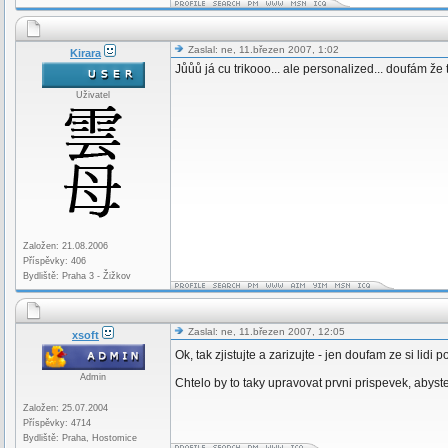
Zaslal: ne, 11.březen 2007, 1:02
Kirara
Jůůů já cu trikooo... ale personalized... doufám ž
Uživatel
Založen: 21.08.2006
Příspěvky: 406
Bydliště: Praha 3 - Žižkov
Zaslal: ne, 11.březen 2007, 12:05
xsoft
Ok, tak zjistujte a zarizujte - jen doufam ze si lidi
Admin
Chtelo by to taky upravovat prvni prispevek, abyste v
Založen: 25.07.2004
Příspěvky: 4714
Bydliště: Praha, Hostomice