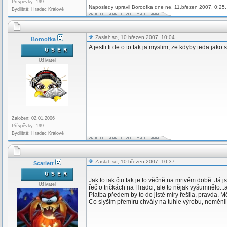
Příspěvky: 199
Naposledy upravil Boroofka dne ne, 11.březen 2007, 0:25,
Bydliště: Hradec Králové
Zaslal: so, 10.březen 2007, 10:04
Boroofka
A jestli ti de o to tak ja myslim, ze kdyby teda ja
Uživatel
Založen: 02.01.2006
Příspěvky: 199
Bydliště: Hradec Králové
Zaslal: so, 10.březen 2007, 10:37
Scarlett
Jak to tak čtu tak je to věčně na mrtvém době. Já 
Uživatel
řeč o tričkách na Hradci, ale to nějak vyšumnělo..
Platba předem by to do jisté míry řešila, pravda. 
Co slyším přemíru chvály na tuhle výrobu, neměnila