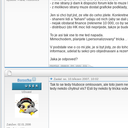
Bydliště: Praha, Hostomice
- z me strany ji dam k dispozici forum kde to muze
- z molikovo strany muze dostat graficke podklady, 
Jen si chci byt jist, ze vite do ceho jdete. Konkre
- shaneni lidi a "tahani" udaju od nich (aby se dali
- nejak obstarat finance (rekneme 10 000, co by se
- distribuci (do HK moc lidi neprijede, takze je bude
To je asi tak vse to me ted napada.
Mimochodem, planjete Lpersonalizovany" tricka .. s
V podstate vse o co mi jde, je si byt jisty, ze do to
informace, udelat tu sekci pro objednavani a rezerv
Jaka je odpoved?
Zaslal: so, 10.březen 2007, 10:02
Boroofka
Tak to se tedy hluboce omlouvam, ale toto jsem ne
tedy nekdo chytnul vis? Esli by nekdo ty tricka vu
Uživatel
Založen: 02.01.2006