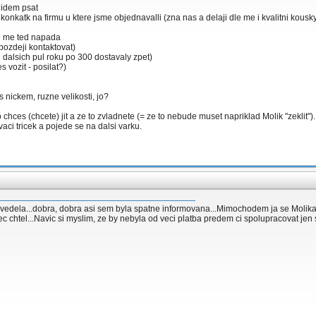
 lidem psat
konkatk na firmu u ktere jsme objednavalli (zna nas a delaji dle me i kvalitni kousk
tne me ted napada
 pozdeji kontaktovat)
 dalsich pul roku po 300 dostavaly zpet)
s vozit - posilat?)
 nickem, ruzne velikosti, jo?
ho chces (chcete) jit a ze to zvladnete (= ze to nebude muset napriklad Molik "zeklit").
aci tricek a pojede se na dalsi varku.
vedela...dobra, dobra asi sem byla spatne informovana...Mimochodem ja se Molika pt
bec chtel...Navic si myslim, ze by nebyla od veci platba predem ci spolupracovat jen