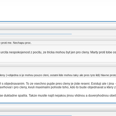
e proti me. Nechapu proc.
urcita nespokojenost z pocitu, ze tricka mohou byt jen pro cleny. Marty proti tobe o
cleny (=objedna si je mohou pouze cleni, ostatni lide mohou taky ale pres tyto lidi) hlavne proto
yl s objednavanim. To ze vsechno pujde pres cleny je jiste reseni. Existuji ale i jina
navrhoval i pro cleny, kvuli maximalni pohode toho, kdo to bude objednavat a ktery 
se dukladne spalila. Takze musite najit nejakou jinou vlidnou a duveryhodnou obe