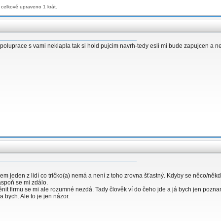
 celkově upraveno 1 krát.
ko spoluprace s vami neklapla tak si hold pujcim navrh-tedy esli mi bude zapujcen a 
jsem jeden z lidí co tričko(a) nemá a není z toho zrovna šťastný. Kdyby se něco/někd
.aspoň se mi zdálo.
Měnit firmu se mi ale rozumné nezdá. Tady člověk ví do čeho jde a já bych jen poznam
 bych. Ale to je jen názor.