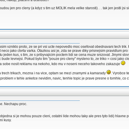
obu, nakup, placeni a distribuci?
dou jen pro cleny (a kdyz s tim uz MOLIK mela velke starosti). . . tak jen jestli jsi si
 tusim vzniklo proto, ze se pri vsi ucte nepovedlo moc osefovat obednavani tech tri
o jako ctvrta varka. Otazkou asi je, zda se prave diky prisnejsim pravidlum pro reg
octu jeden kus, s tim, ze s pribyvajicim poctem lidi se cena muze snizovat. Jinymi slo
ec bude levnejsi. Pokud bylo tim "pouze pro cleny" mysleno to, ze triko = cosi jako
l na sobe nosit reklamu na nekoho, kdo mu v noseni neceho takoveho zakazuje
 na trech trikach, mozna i na vice, optam se mezi znamymi a kamarady
. Vyrobce te
k problem v tehle anketce nevidim, navic, tenhle topic je prave presne o tomhle, c
me. Nechapu proc.
(=objedna si je mohou pouze cleni, ostatni lide mohou taky ale pres tyto lidi) hlavne 
ni kusy.