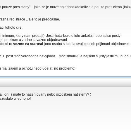
t pouze pres cleny" .. jako ze je muze objednat kdokoliv ale pouze pres clena (tak
vazna registrace .. ale to je predcasne.
ci tohoto cile:
minimum, ktery nam prodaji). Jestli teda berete tuto anketu, nebo spise posty
ze to je pruzkum a zadne zavazne objednavani.
do si to vezme na starosti
(ona osoba si udela svuj zpusob prijimani objednavek, 
en 1. post moc verohodne nevypada .. moc smailiku a nejsem si jisty jestli mu budo
idi mai zajem a ochotu neco udelat, no problemo)
aji oni. ( mate to nazehlovany nebo sitotiskem natisteny? )
nezustalo u jednoho!