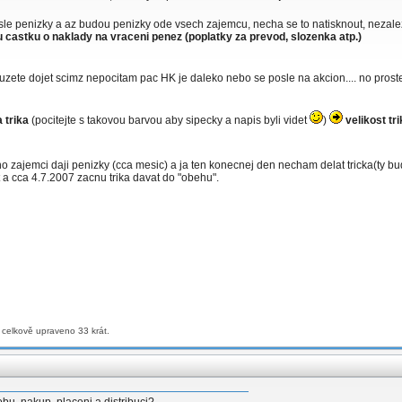
osle penizky a az budou penizky ode vsech zajemcu, necha se to natisknout, nezale
ou castku o naklady na vraceni penez (poplatky za prevod, slozenka atp.)
zete dojet scimz nepocitam pac HK je daleko nebo se posle na akcion.... no prost
 trika
(pocitejte s takovou barvou aby sipecky a napis byli videt
)
velikost tr
 zajemci daji penizky (cca mesic) a ja ten konecnej den necham delat tricka(ty bu
 a cca 4.7.2007 zacnu trika davat do "obehu".
 celkově upraveno 33 krát.