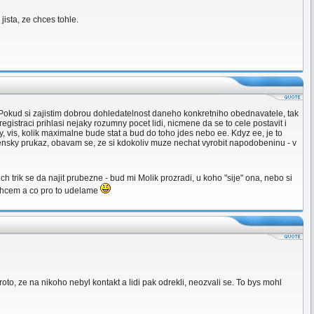
 jista, ze chces tohle.
k. Pokud si zajistim dobrou dohledatelnost daneho konkretniho obednavatele, tak
istraci prihlasi nejaky rozumny pocet lidi, nicmene da se to cele postavit i
vy, vis, kolik maximalne bude stat a bud do toho jdes nebo ee. Kdyz ee, je to
 clensky prukaz, obavam se, ze si kdokoliv muze nechat vyrobit napodobeninu - v
ch trik se da najit prubezne - bud mi Molik prozradi, u koho "sije" ona, nebo si
o chcem a co pro to udelame
proto, ze na nikoho nebyl kontakt a lidi pak odrekli, neozvali se. To bys mohl