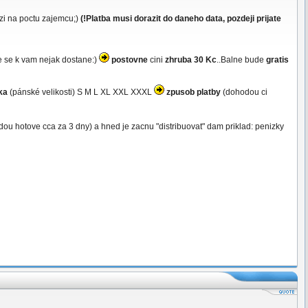
zi na poctu zajemcu;)
(!Platba musi dorazit do daneho data, pozdeji prijate
e se k vam nejak dostane:)
postovne
cini
zhruba 30 Kc
..Balne bude
gratis
ika
(pánské velikosti) S M L XL XXL XXXL
zpusob platby
(dohodou ci
dou hotove cca za 3 dny) a hned je zacnu "distribuovat" dam priklad: penizky