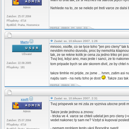
Mam to brat tak, ze si vezmes na starosti jejich vyr
Admin
Nehlede na to, ze se nekdo pri treti varce ze dalsi bu
Založen: 25.07.2004
Příspěvky: 4714
Bydliště: Praha, Hostomice
Zaslal: so, 10.březen 2007, 1:26
Marty
mnooo, xsofte, co se tyce toho "jen pro cleny" tak
nevidim mnoho duvodu, proc by nemohla klapnout nec
Uživatel
tak, ze se rekne kolik je cena za jedno triko pri p
Tvuj boj, kdyz ano, mas jeste i sanci, ze to nakon
Založen: 22.09.2005
tom pripade bych se ale skorem divil, ze by chte
Příspěvky: 181
takze timhle mi prijde, ze jsme ... hmm, zatim asi
najdu sam - na netu toho je dost
. Takze zas ta
Zaslal: so, 10.březen 2007, 2:31
xsoft
Tvuj prispevek se mi zda ze vyzniva utocne proti 
Admin
Takze jeste jednou a znovu:
- tricka ve 4. varce se chteli udelat jen pro cleny 
vedet nakonec ty sam ne? Vzdyt si kupoval posled
Založen: 25.07.2004
Příspěvky: 4714
- nemam problem tento ukol Boroofce sverit