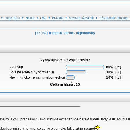
Registrace
Hledat
FAQ
Pravidla
Seznam uživatelů
Uživatelské skupiny
[17.1%] Tricka-4. varka - objednavky
Vyhovuji vam stavajici tricka?
Vyhovuji
60%
[ 6 ]
Spis ne (chtelo by to zmenu)
30%
[ 3 ]
Nevim (tricko nemam, nebo nechci)
10%
[ 1 ]
Celkem hlasů : 10
e stejny jako u predeslych, akorat bude vyber
z vice barev tricek
, tedy jestli souhlas
 nebude a min urcite ano, co se tyce penizku tak
vratim
nazpet