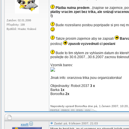
Platba nutna predem
...(napise se zajemce, p
platby vracim zpet bez trika, ale snizuji vracen
!)
Založen: 02.01.2006
Bude rozesilano postou popripade si pro nej mu
Příspěvky: 199
Bydliště: Hradec Králové
Takze prosim zajemce aby se zapsali
Barva
postou)
zpusob vyzvednuti ci poslani
Bude to tim stylem ze vyhlasim datum do ktereho
posilejte do 30.6.2007...30.6.2007 zacnou tisknout
Vzornik barev:
Jinak info: oranzova trika jsou organizatorska!
Objednavky: Robot 2037
3 x
Barka
1x
Boroofka
2x
Naposledy upravil Boroofka dne pá, 1.červen 2007, 10:20,
Zaslal: pá, 9.březen 2007, 21:03
xsoft