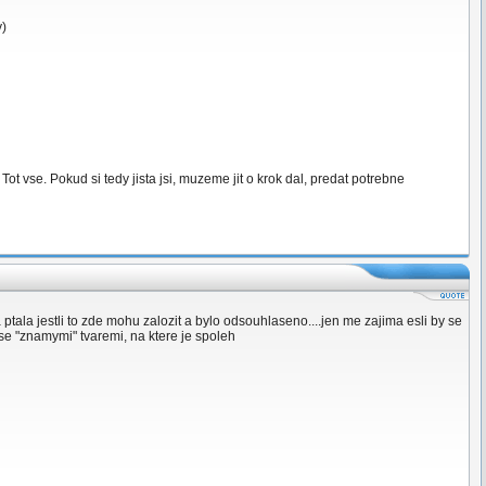
y)
 Tot vse. Pokud si tedy jista jsi, muzeme jit o krok dal, predat potrebne
ala jestli to zde mohu zalozit a bylo odsouhlaseno....jen me zajima esli by se
 se "znamymi" tvaremi, na ktere je spoleh