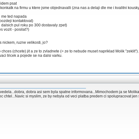
 lidem psat
konkatk na firmu u ktere jsme objednavalli (zna nas a delaji dle me i kvalitni kousk
tne me ted napada
 pozdeji kontaktovat)
 dalsich pul roku po 300 dostavaly zpet)
s vozit - posilat?)
 nickem, ruzne velikosti, jo?
ho chces (chcete) jit a ze to zvladnete (= ze to nebude muset napriklad Molik "zeklit").
aci tricek a pojede se na dalsi varku.
vedela...dobra, dobra asi sem byla spatne informovana...Mimochodem ja se Molika pt
bec chtel...Navic si myslim, ze by nebyla od veci platba predem ci spolupracovat jen