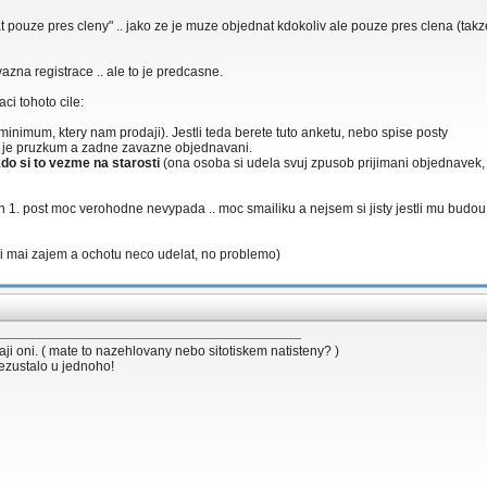
t pouze pres cleny" .. jako ze je muze objednat kdokoliv ale pouze pres clena (tak
vazna registrace .. ale to je predcasne.
ci tohoto cile:
minimum, ktery nam prodaji). Jestli teda berete tuto anketu, nebo spise posty
ze to je pruzkum a zadne zavazne objednavani.
do si to vezme na starosti
(ona osoba si udela svuj zpusob prijimani objednavek, 
en 1. post moc verohodne nevypada .. moc smailiku a nejsem si jisty jestli mu budo
idi mai zajem a ochotu neco udelat, no problemo)
aji oni. ( mate to nazehlovany nebo sitotiskem natisteny? )
nezustalo u jednoho!