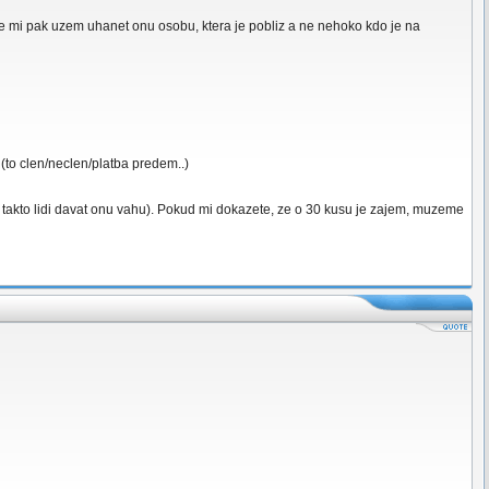
ze mi pak uzem uhanet onu osobu, ktera je pobliz a ne nehoko kdo je na
(to clen/neclen/platba predem..)
u takto lidi davat onu vahu). Pokud mi dokazete, ze o 30 kusu je zajem, muzeme