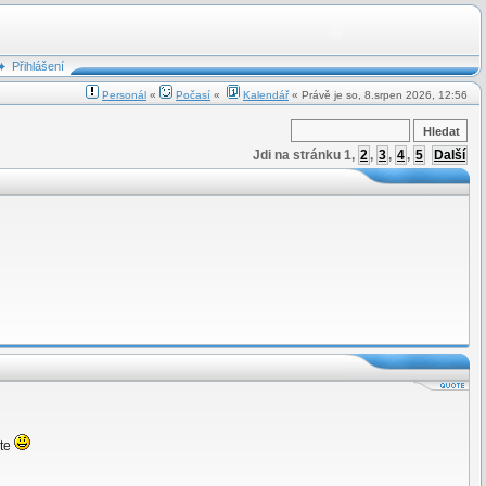
Přihlášení
Personál
«
Počasí
«
Kalendář
« Právě je so, 8.srpen 2026, 12:56
Jdi na stránku
1
,
2
,
3
,
4
,
5
Další
íte