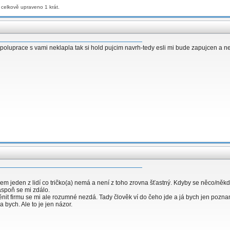
 celkově upraveno 1 krát.
ko spoluprace s vami neklapla tak si hold pujcim navrh-tedy esli mi bude zapujcen a 
jsem jeden z lidí co tričko(a) nemá a není z toho zrovna šťastný. Kdyby se něco/někd
.aspoň se mi zdálo.
Měnit firmu se mi ale rozumné nezdá. Tady člověk ví do čeho jde a já bych jen poznam
 bych. Ale to je jen názor.