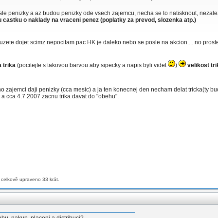
osle penizky a az budou penizky ode vsech zajemcu, necha se to natisknout, nezale
ou castku o naklady na vraceni penez (poplatky za prevod, slozenka atp.)
zete dojet scimz nepocitam pac HK je daleko nebo se posle na akcion.... no prost
 trika
(pocitejte s takovou barvou aby sipecky a napis byli videt
)
velikost tr
 zajemci daji penizky (cca mesic) a ja ten konecnej den necham delat tricka(ty bu
 a cca 4.7.2007 zacnu trika davat do "obehu".
 celkově upraveno 33 krát.