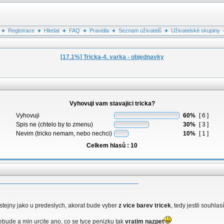
Registrace
Hledat
FAQ
Pravidla
Seznam uživatelů
Uživatelské skupiny
[17.1%] Tricka-4. varka - objednavky
Vyhovuji vam stavajici tricka?
Vyhovuji
60%
[ 6 ]
Spis ne (chtelo by to zmenu)
30%
[ 3 ]
Nevim (tricko nemam, nebo nechci)
10%
[ 1 ]
Celkem hlasů : 10
e stejny jako u predeslych, akorat bude vyber
z vice barev tricek
, tedy jestli souhlas
 nebude a min urcite ano, co se tyce penizku tak
vratim
nazpet