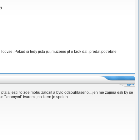
y)
 Tot vse. Pokud si tedy jista jsi, muzeme jit o krok dal, predat potrebne
ala jestli to zde mohu zalozit a bylo odsouhlaseno....jen me zajima esli by se
 se "znamymi" tvaremi, na ktere je spoleh