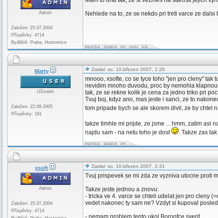
Mam to brat tak, ze si vezmes na starosti jejich vyr
Admin
Nehlede na to, ze se nekdo pri treti varce ze dalsi bu
Založen: 25.07.2004
Příspěvky: 4714
Bydliště: Praha, Hostomice
Zaslal: so, 10.březen 2007, 1:26
Marty
mnooo, xsofte, co se tyce toho "jen pro cleny" tak
nevidim mnoho duvodu, proc by nemohla klapnout nec
Uživatel
tak, ze se rekne kolik je cena za jedno triko pri p
Tvuj boj, kdyz ano, mas jeste i sanci, ze to nakon
Založen: 22.09.2005
tom pripade bych se ale skorem divil, ze by chte
Příspěvky: 181
takze timhle mi prijde, ze jsme ... hmm, zatim asi
najdu sam - na netu toho je dost
. Takze zas ta
Zaslal: so, 10.březen 2007, 2:31
xsoft
Tvuj prispevek se mi zda ze vyzniva utocne proti 
Admin
Takze jeste jednou a znovu:
- tricka ve 4. varce se chteli udelat jen pro cleny 
vedet nakonec ty sam ne? Vzdyt si kupoval posled
Založen: 25.07.2004
Příspěvky: 4714
- nemam problem tento ukol Boroofce sverit