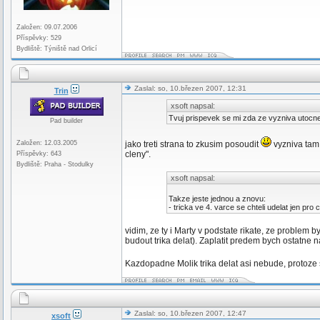
Založen: 09.07.2006
Příspěvky: 529
Bydliště: Týniště nad Orlicí
Zaslal: so, 10.březen 2007, 12:31
Trin
xsoft napsal:
Tvuj prispevek se mi zda ze vyzniva utocn
Pad builder
Založen: 12.03.2005
jako treti strana to zkusim posoudit
vyzniva tam 
cleny".
Příspěvky: 643
Bydliště: Praha - Stodulky
xsoft napsal:
Takze jeste jednou a znovu:
- tricka ve 4. varce se chteli udelat jen pro 
vidim, ze ty i Marty v podstate rikate, ze problem b
budout trika delat). Zaplatit predem bych ostatne 
Kazdopadne Molik trika delat asi nebude, protoze 
Zaslal: so, 10.březen 2007, 12:47
xsoft