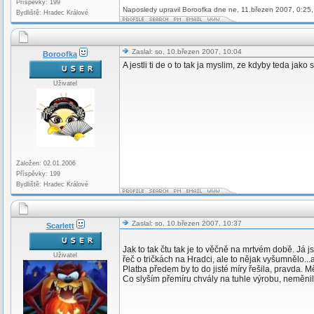
Příspěvky: 199
Naposledy upravil Boroofka dne ne, 11.březen 2007, 0:25,
Bydliště: Hradec Králové
Zaslal: so, 10.březen 2007, 10:04
Boroofka
A jestli ti de o to tak ja myslim, ze kdyby teda ja
Uživatel
Založen: 02.01.2006
Příspěvky: 199
Bydliště: Hradec Králové
Zaslal: so, 10.březen 2007, 10:37
Scarlett
Jak to tak čtu tak je to věčně na mrtvém době. Já 
Uživatel
řeč o tričkách na Hradci, ale to nějak vyšumnělo..
Platba předem by to do jisté míry řešila, pravda. 
Co slyším přemíru chvály na tuhle výrobu, neměnila