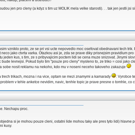
obu, nakup, placeni a distribuci?
dou jen pro cleny (a kdyz s tim uz MOLIK mela velke starosti). . . tak jen jestli jsi si
 tusim vzniklo proto, ze se pri vsi ucte nepovedlo moc osefovat obednavani tech tri
o jako ctvrta varka. Otazkou asi je, zda se prave diky prisnejsim pravidlum pro reg
octu jeden kus, s tim, ze s pribyvajicim poctem lidi se cena muze snizovat. Jinymi slo
ec bude levnejsi. Pokud bylo tim "pouze pro cleny" mysleno to, ze triko = cosi jako
l na sobe nosit reklamu na nekoho, kdo mu v noseni neceho takoveho zakazuje
 na trech trikach, mozna i na vice, optam se mezi znamymi a kamarady
. Vyrobce te
k problem v tehle anketce nevidim, navic, tenhle topic je prave presne o tomhle, c
me. Nechapu proc.
(=objedna si je mohou pouze cleni, ostatni lide mohou taky ale pres tyto lidi) hlavne 
ni kusy.