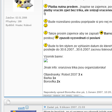
Platba nutna predem
...(napise se zajemce, p
platby vracim zpet bez trika, ale snizuji vracen
!)
Založen: 02.01.2006
Bude rozesilano postou popripade si pro nej mu
Příspěvky: 199
Bydliště: Hradec Králové
Takze prosim zajemce aby se zapsali
Barva
postou)
zpusob vyzvednuti ci poslani
Bude to tim stylem ze vyhlasim datum do ktereho
posilejte do 30.6.2007...30.6.2007 zacnou tisknout
Vzornik barev:
Jinak info: oranzova trika jsou organizatorska!
Objednavky: Robot 2037
3 x
Barka
1x
Boroofka
2x
Naposledy upravil Boroofka dne pá, 1.červen 2007, 10:20,
Zaslal: pá, 9.březen 2007, 21:03
xsoft