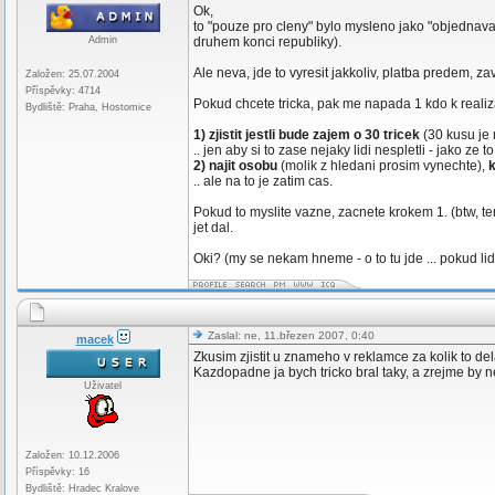
Ok,
to "pouze pro cleny" bylo mysleno jako "objednava
Admin
druhem konci republiky).
Ale neva, jde to vyresit jakkoliv, platba predem, za
Založen: 25.07.2004
Příspěvky: 4714
Pokud chcete tricka, pak me napada 1 kdo k realiza
Bydliště: Praha, Hostomice
1) zjistit jestli bude zajem o 30 tricek
(30 kusu je 
.. jen aby si to zase nejaky lidi nespletli - jako 
2) najit osobu
(molik z hledani prosim vynechte),
k
.. ale na to je zatim cas.
Pokud to myslite vazne, zacnete krokem 1. (btw, t
jet dal.
Oki? (my se nekam hneme - o to tu jde ... pokud l
Zaslal: ne, 11.březen 2007, 0:40
macek
Zkusim zjistit u znameho v reklamce za kolik to del
Kazdopadne ja bych tricko bral taky, a zrejme by 
Uživatel
Založen: 10.12.2006
Příspěvky: 16
Bydliště: Hradec Kralove