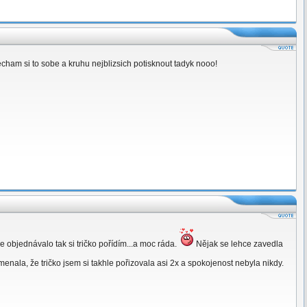
necham si to sobe a kruhu nejblizsich potisknout tadyk nooo!
e objednávalo tak si tričko pořídím...a moc ráda.
Nějak se lehce zavedla
enala, že tričko jsem si takhle pořizovala asi 2x a spokojenost nebyla nikdy.