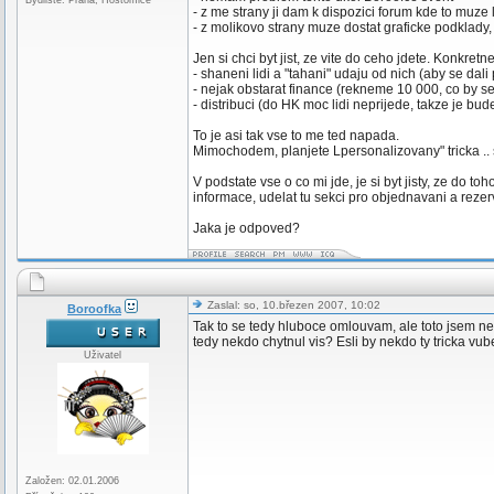
Bydliště: Praha, Hostomice
- z me strany ji dam k dispozici forum kde to muze
- z molikovo strany muze dostat graficke podklady, 
Jen si chci byt jist, ze vite do ceho jdete. Konkre
- shaneni lidi a "tahani" udaju od nich (aby se dali
- nejak obstarat finance (rekneme 10 000, co by se
- distribuci (do HK moc lidi neprijede, takze je bude
To je asi tak vse to me ted napada.
Mimochodem, planjete Lpersonalizovany" tricka .. s
V podstate vse o co mi jde, je si byt jisty, ze do to
informace, udelat tu sekci pro objednavani a rezerv
Jaka je odpoved?
Zaslal: so, 10.březen 2007, 10:02
Boroofka
Tak to se tedy hluboce omlouvam, ale toto jsem ne
tedy nekdo chytnul vis? Esli by nekdo ty tricka vu
Uživatel
Založen: 02.01.2006