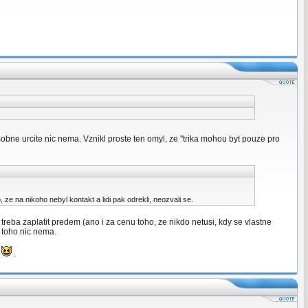
sobne urcite nic nema. Vznikl proste ten omyl, ze "trika mohou byt pouze pro
, ze na nikoho nebyl kontakt a lidi pak odrekli, neozvali se.
 - treba zaplatit predem (ano i za cenu toho, ze nikdo netusi, kdy se vlastne
z toho nic nema.
t
.