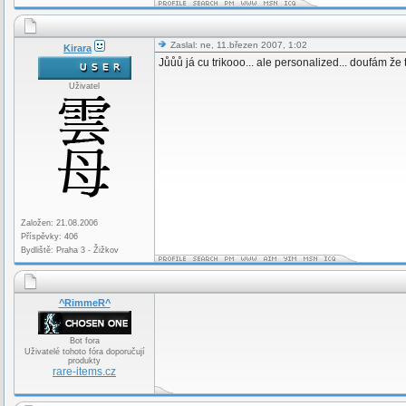
Zaslal: ne, 11.březen 2007, 1:02
Kirara
Jůůů já cu trikooo... ale personalized... doufám ž
Uživatel
Založen: 21.08.2006
Příspěvky: 406
Bydliště: Praha 3 - Žižkov
^RimmeR^
Bot fora
Uživatelé tohoto fóra doporučují
produkty
rare-items.cz