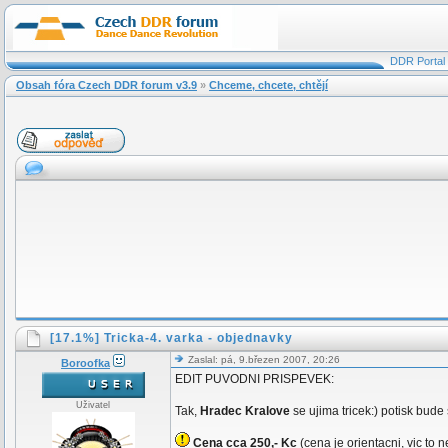
DDR Portal
Obsah fóra Czech DDR forum v3.9
»
Chceme, chcete, chtějí
[17.1%] Tricka-4. varka - objednavky
Zaslal: pá, 9.březen 2007, 20:26
Boroofka
EDIT PUVODNI PRISPEVEK:
Uživatel
Tak,
Hradec Kralove
se ujima tricek:) potisk bud
Cena cca 250,- Kc
(cena je orientacni, vic to