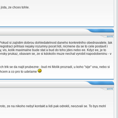
 jista, ze chces tohle.
k. Pokud si zajistim dobrou dohledatelnost daneho konkretniho obednavatele, tak
istraci prihlasi nejaky rozumny pocet lidi, nicmene da se to cele postavit i
vy, vis, kolik maximalne bude stat a bud do toho jdes nebo ee. Kdyz ee, je to
 clensky prukaz, obavam se, ze si kdokoliv muze nechat vyrobit napodobeninu - v
ch trik se da najit prubezne - bud mi Molik prozradi, u koho "sije" ona, nebo si
o chcem a co pro to udelame
proto, ze na nikoho nebyl kontakt a lidi pak odrekli, neozvali se. To bys mohl