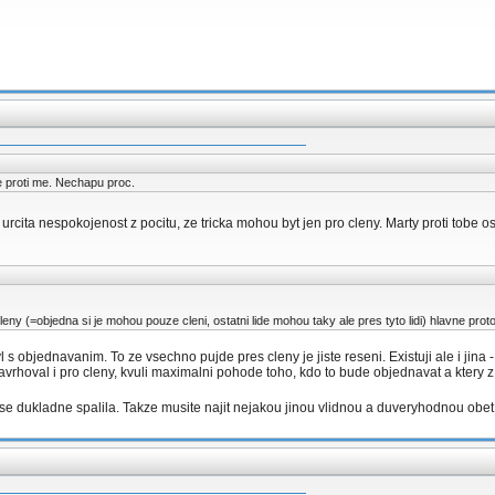
e proti me. Nechapu proc.
urcita nespokojenost z pocitu, ze tricka mohou byt jen pro cleny. Marty proti tobe o
cleny (=objedna si je mohou pouze cleni, ostatni lide mohou taky ale pres tyto lidi) hlavne proto
yl s objednavanim. To ze vsechno pujde pres cleny je jiste reseni. Existuji ale i jina
navrhoval i pro cleny, kvuli maximalni pohode toho, kdo to bude objednavat a ktery 
se dukladne spalila. Takze musite najit nejakou jinou vlidnou a duveryhodnou obe