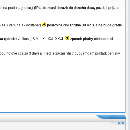
zi na poctu zajemcu;)
(!Platba musi dorazit do daneho data, pozdeji prijate
e se k vam nejak dostane:)
postovne
cini
zhruba 30 Kc
..Balne bude
gratis
ika
(pánské velikosti) S M L XL XXL XXXL
zpusob platby
(dohodou ci
dou hotove cca za 3 dny) a hned je zacnu "distribuovat" dam priklad: penizky