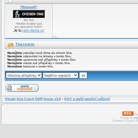
^RimmeR^
Bot fora
Hledáte kvalitní pad
pro opravdové hráče?
Je tu
rare-items.cz
Theremin
Nemůžete
odesílat nové téma do tohoto fóra.
Nemůžete
odpovídat na témata v tomto fóru.
Nemůžete
upravovat své příspěvky v tomto fóru.
Nemůžete
mazat své příspěvky v tomto fóru.
Nemůžete
hlasovat v tomto fóru.
Obsah fóra Czech DDR forum v3.9
»
KOC a další taneční zařízení
Po
Design by
ph
Content © Czech D