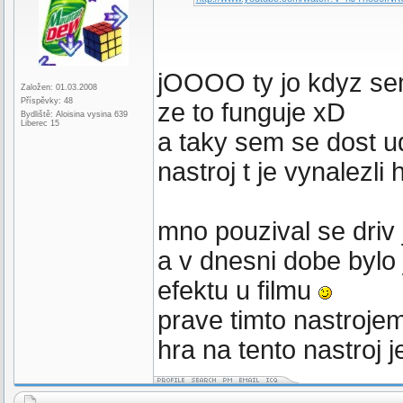
jOOOO ty jo kdyz sem
Založen: 01.03.2008
Příspěvky: 48
ze to funguje xD
Bydliště: Aloisina vysina 639
Liberec 15
a taky sem se dost ud
nastroj t je vynalezli
mno pouzival se driv
a v dnesni dobe bylo 
efektu u filmu
prave timto nastrojem
hra na tento nastroj 