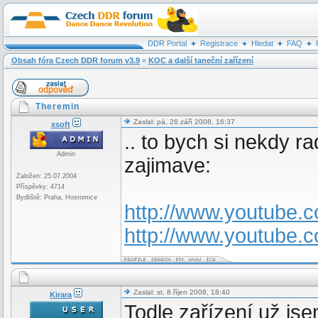
DDR Portal
Registrace
Hledat
FAQ
Obsah fóra Czech DDR forum v3.9
»
KOC a další taneční zařízení
Theremin
Zaslal: pá, 26.září 2008, 16:37
xsoft
.. to bych si nekdy 
Admin
zajimave:
Založen: 25.07.2004
Příspěvky: 4714
Bydliště: Praha, Hostomice
http://www.youtube
http://www.youtube
Zaslal: st, 8.říjen 2008, 18:40
Kirara
Todle zařízení už js