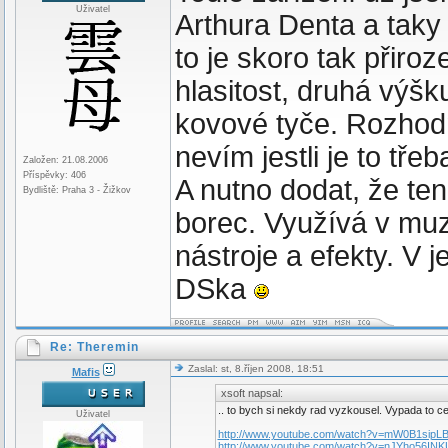
Uživatel
Arthura Denta a taky 
to je skoro tak přiroz
hlasitost, druhá výšk
kovové tyče. Rozhodn
nevím jestli je to tř
Založen: 21.08.2006
Příspěvky: 406
A nutno dodat, že te
Bydliště: Praha 3 - Žižkov
borec. Využívá v muz
nástroje a efekty. V 
DSka
Re: Theremin
Zaslal: st, 8.říjen 2008, 18:51
Mafis
xsoft napsal:
.. to bych si nekdy rad vyzkousel. Vypada to c
Uživatel
http://www.youtube.com/watch?v=mW0B1sipLB
http://www.youtube.com/watch?v=nJYho56INK