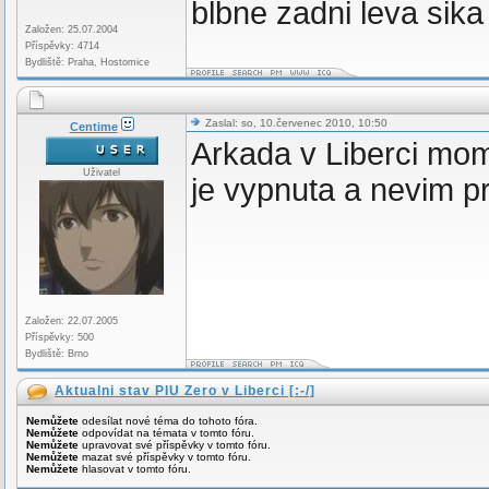
blbne zadni leva sika
Založen: 25.07.2004
Příspěvky: 4714
Bydliště: Praha, Hostomice
Zaslal: so, 10.červenec 2010, 10:50
Centime
Arkada v Liberci mom
Uživatel
je vypnuta a nevim pr
Založen: 22.07.2005
Příspěvky: 500
Bydliště: Brno
Aktualni stav PIU Zero v Liberci [:-/]
Nemůžete
odesílat nové téma do tohoto fóra.
Nemůžete
odpovídat na témata v tomto fóru.
Nemůžete
upravovat své příspěvky v tomto fóru.
Nemůžete
mazat své příspěvky v tomto fóru.
Nemůžete
hlasovat v tomto fóru.