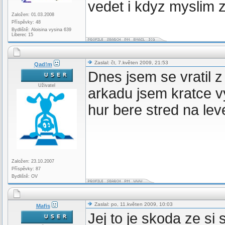
vedet i kdyz myslim z
Založen: 01.03.2008
Příspěvky: 48
Bydliště: Aloisina vysina 639
Liberec 15
Zaslal: čt, 7.květen 2009, 21:53
Qad!m
Dnes jsem se vratil 
Uživatel
arkadu jsem kratce v
hur bere stred na le
Založen: 23.10.2007
Příspěvky: 87
Bydliště: OV
Zaslal: po, 11.květen 2009, 10:03
Mafis
Jej to je skoda ze si