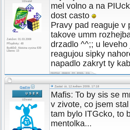
Uživatel
mel volno a na PIUc
dost casto
Pravy pad reaguje v 
takove umm rozhejban
Založen: 01.03.2008
drzadlo ^^;; u leveh
Příspěvky: 48
Bydliště: Aloisina vysina 639
reagujou sipky naho
Liberec 15
napadlo zakryt ty kab
Zaslal: út, 12.květen 2009, 17:18
Qad!m
Mafis: To by sis se
Uživatel
v zivote, co jsem sta
tam bylo ITGcko, to 
mentolka...