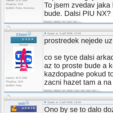
Založen: 25.07.2004
To jsem zvedav jaka 
Příspěvky: 4714
Bydliště: Praha, Hostomice
bude. Dalsi PIU NX?
Zaslal: st, 3.září 2008, 15:05
S'Tsung
prostredek nejede uz
Uživatel
co se tyce dalsi ark
az to proste bude a 
kazdopadne pokud to 
Založen: 26.07.2004
zacni hazet tam a na
Příspěvky: 2218
Bydliště: Praha
Zaslal: st, 3.září 2008, 16:06
xsoft
Ono by se to dalo do