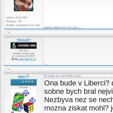
Založen: 05.04.2006
Příspěvky: 740
Bydliště: somewhere in the Void
^RimmeR^
Bot fora
Hledáte kvalitní pad
pro opravdové hráče?
Je tu
rare-items.cz
Zaslal: st, 3.září 2008, 20:22
Mafis
Ona bude v Liberci? 
Uživatel
sobne bych bral nejvi
Nezbyva nez se necha
mozna ziskat mohl? j