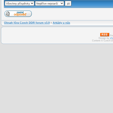
Obsah fóra Czech DDR forum v3.9
»
Arkády u nás
Po
Design by
ph
Content © Czech D