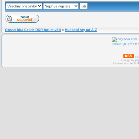
Obsah fóra Czech DDR forum v3.9
»
Hudební hry od A-Z
Nakupujte přes ten
Po
Design by
ph
Content © Czech D