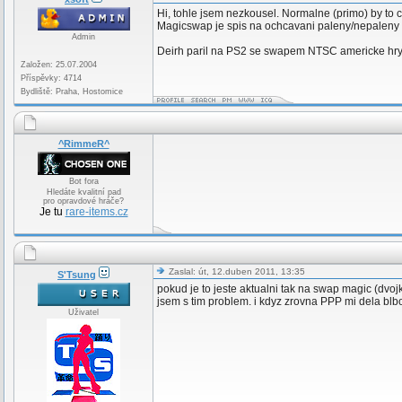
Hi, tohle jsem nezkousel. Normalne (primo) by to 
Magicswap je spis na ochcavani paleny/nepaleny 
Admin
Deirh paril na PS2 se swapem NTSC americke hry, a
Založen: 25.07.2004
Příspěvky: 4714
Bydliště: Praha, Hostomice
^RimmeR^
Bot fora
Hledáte kvalitní pad
pro opravdové hráče?
Je tu
rare-items.cz
Zaslal: út, 12.duben 2011, 13:35
S'Tsung
pokud je to jeste aktualni tak na swap magic (dvoj
jsem s tim problem. i kdyz zrovna PPP mi dela blbosti
Uživatel