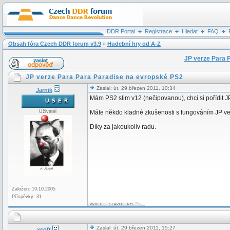
DDR Portal
Registrace
Hledat
FAQ
Obsah fóra Czech DDR forum v3.9
»
Hudební hry od A-Z
JP verze Para 
JP verze Para Para Paradise na evropské PS2
Zaslal: út, 29.březen 2011, 10:34
Jarnik
Mám PS2 slim v12 (nečipovanou), chci si pořídit JP
Uživatel
Máte někdo kladné zkušenosti s fungováním JP ver
Díky za jakoukoliv radu.
Založen: 19.10.2005
Příspěvky: 31
Zaslal: út, 29.březen 2011, 15:27
xsoft