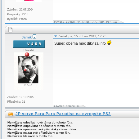
Založen: 26.07.2004
Příspěvky: 2218
Bydliště: Praha
Zaslal: pá, 15.duben 2011, 17:25
Jarnik
Super, oběma moc díky za info
Uživatel
Založen: 19.10.2005
Příspěvky: 31
JP verze Para Para Paradise na evropské PS2
Nemůžete
odesílat nové téma do tohoto fóra.
Nemůžete
odpovídat na témata v tomto fóru.
Nemůžete
upravovat své příspěvky v tomto fóru.
Nemůžete
mazat své příspěvky v tomto fóru.
Nemůžete
hlasovat v tomto fóru.