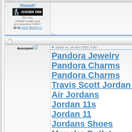
^RimmeR^
Bot fora
Hledáte kvalitní pad
pro opravdové hráče?
Je tu
rare-items.cz
Zaslal: so, 19.únor 2022, 8:43
Anonymní
Pandora Jewelry
Pandora Charms
Pandora Charms
Travis Scott Jordan
Air Jordans
Jordan 11s
Jordan 11
Jordans Shoes