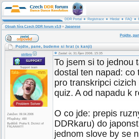
DDR Portal
Registrace
Hledat
FAQ
Obsah fóra Czech DDR forum v3.9
»
Japanese
Pojdte, pan
Pojdte, pane, budeme si hrat (s kanji)
Zaslal: út, 31.říjen 2006, 15:35
stribro
To jsem si to jednou t
Support team
dostal ten napad: co 
pro transkripci cizich
quiz. A od napadu k r
O co jde: prepis ruz
Založen: 09.04.2006
Příspěvky: 490
DDRkaru) do japonstin
Bydliště: Praha 9, Dictrict of
FALAAAA!!!!
jednom slove by se n