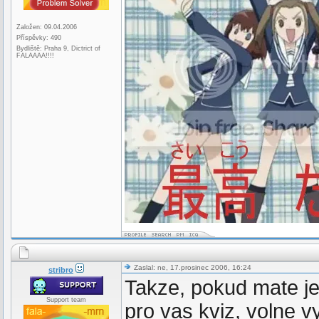
Založen: 09.04.2006
Příspěvky: 490
Bydliště: Praha 9, Dictrict of
FALAAAA!!!!
Zaslal: ne, 17.prosinec 2006, 16:24
stribro
Takze, pokud mate jes
Support team
pro vas kviz, volne 