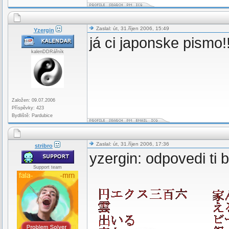
Zaslal: út, 31.říjen 2006, 15:49
Yzergin
já ci japonske pismo!
kalenDDRářník
Založen: 09.07.2006
Příspěvky: 423
Bydliště: Pardubice
Zaslal: út, 31.říjen 2006, 17:36
stribro
yzergin: odpovedi ti 
Support team