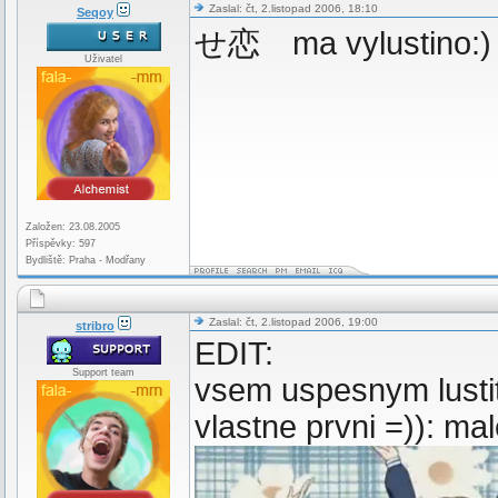
Zaslal: čt, 2.listopad 2006, 18:10
Seqoy
せ恋 ma vylustino:)
Uživatel
Založen: 23.08.2005
Příspěvky: 597
Bydliště: Praha - Modřany
Zaslal: čt, 2.listopad 2006, 19:00
stribro
EDIT:
Support team
vsem uspesnym lustit
vlastne prvni =)): 