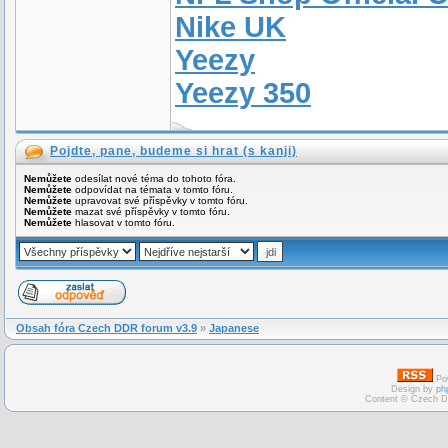
Nike UK
Yeezy
Yeezy 350
Pojdte, pane, budeme si hrat (s kanji)
Nemůžete
odesílat nové téma do tohoto fóra.
Nemůžete
odpovídat na témata v tomto fóru.
Nemůžete
upravovat své příspěvky v tomto fóru.
Nemůžete
mazat své příspěvky v tomto fóru.
Nemůžete
hlasovat v tomto fóru.
Obsah fóra Czech DDR forum v3.9
»
Japanese
Po
Design by
ph
Content © Czech D