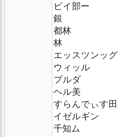
ビイ部ー
銀
都林
林
エッスツンッグ
ウィッル
プルダ
ヘル美
すらんでぃす田
イゼルギン
千知ム