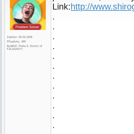
Link:
http://www.shir
.
.
.
Založen: 09.04.2006
Příspěvky: 490
.
Bydliště: Praha 9, Dictrict of
FALAAAA!!!!
.
.
.
.
.
.
.
.