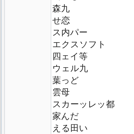
森九
せ恋
ス内パー
エクスソフト
四ェイ等
ウェル九
葉っど
雲母
スカーッレッ都
家んだ
える田い