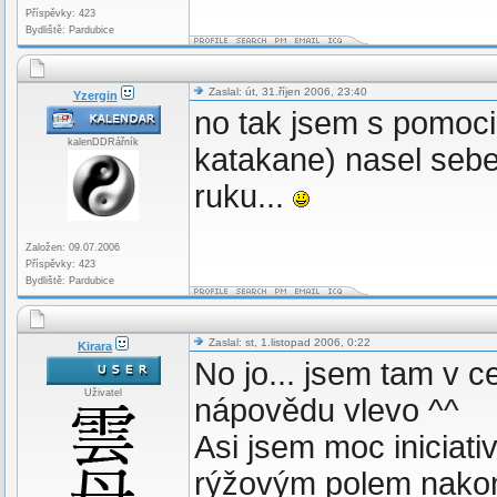
Příspěvky: 423
Bydliště: Pardubice
Zaslal: út, 31.říjen 2006, 23:40
Yzergin
no tak jsem s pomoci
kalenDDRářník
katakane) nasel sebe
ruku...
Založen: 09.07.2006
Příspěvky: 423
Bydliště: Pardubice
Zaslal: st, 1.listopad 2006, 0:22
Kirara
No jo... jsem tam v c
Uživatel
nápovědu vlevo ^^
Asi jsem moc iniciati
rýžovým polem nakon