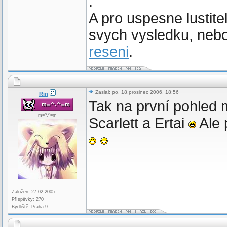
.
A pro uspesne lustitel
svych vysledku, nebo
reseni
.
Zaslal: po, 18.prosinec 2006, 18:56
Rin
Tak na první pohled m
m=^.^=m
Scarlett a Ertai
Ale 
Založen: 27.02.2005
Příspěvky: 270
Bydliště: Praha 9