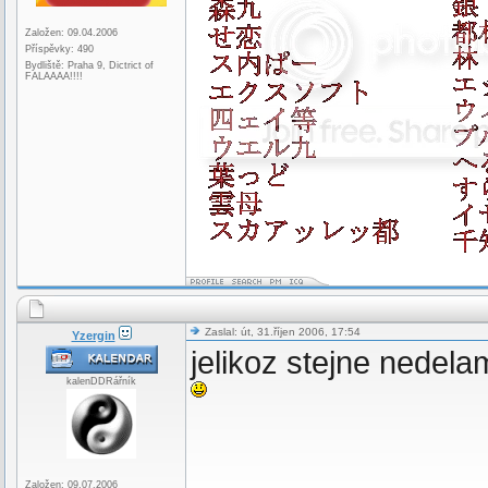
Založen: 09.04.2006
Příspěvky: 490
Bydliště: Praha 9, Dictrict of
FALAAAA!!!!
Zaslal: út, 31.říjen 2006, 17:54
Yzergin
jelikoz stejne nedela
kalenDDRářník
Založen: 09.07.2006