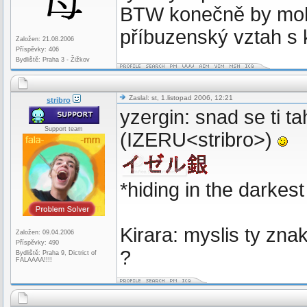
BTW konečně by mohl
příbuzenský vztah s 
Založen: 21.08.2006
Příspěvky: 406
Bydliště: Praha 3 - Žižkov
Zaslal: st, 1.listopad 2006, 12:21
stribro
yzergin: snad se ti ta
Support team
(IZERU<stribro>)
*hiding in the darkest
Kirara: myslis ty zna
Založen: 09.04.2006
Příspěvky: 490
?
Bydliště: Praha 9, Dictrict of
FALAAAA!!!!