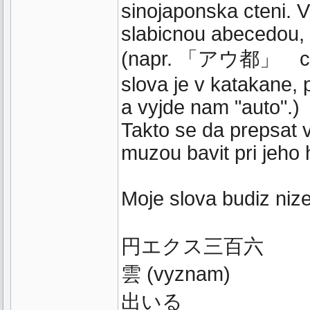
sinojaponska cteni. V
slabicnou abecedou, u
(napr. 「アウ都」 cte
slova je v katakane, 
a vyjde nam "auto".)
Takto se da prepsat v
muzou bavit pri jeho 
Moje slova budiz nize
円エクス三百六
雲 (vyznam)
出いる