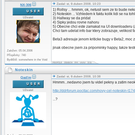
Zaslal: st, 9.duben 2008, 10:23
NX-306
1) Rollsy ... hmmm, ok, netusil sem ze to bude nek
2) Noteskin ... Vzhledem k faktu kolik lidi se na to
Uživatel
3) Hallway se da pridat
4) Sipky jedou rovne nahoru
5) Obecne chci este zamakat na UI downloaderu (a
Chci tam udelat info bar ktery zobrazuje, velikost f
Beta3 adresuje jenom kriticke bugy v Beta2, moc 
jinak obecne jsem za pripominky happy, takze testu
Založen: 05.04.2006
Příspěvky: 740
Bydliště: somewhere in the Void
Noteskin
Zaslal: st, 9.duben 2008, 10:38
Qad!m
Hmmm...nedavno jsem tu videl pekny a zatim neo
Uživatel
http://ddrforum.pocitac.com/novy-cel-noteskin-t17
...?