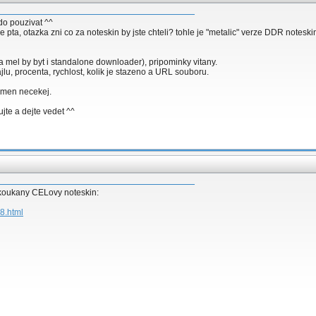
do pouzivat ^^
hle pta, otazka zni co za noteskin by jste chteli? tohle je "metalic" verze DDR notesk
 mel by byt i standalone downloader), pripominky vitany.
ajlu, procenta, rychlost, kolik je stazeno a URL souboru.
zmen necekej.
jte a dejte vedet ^^
koukany CELovy noteskin:
48.html