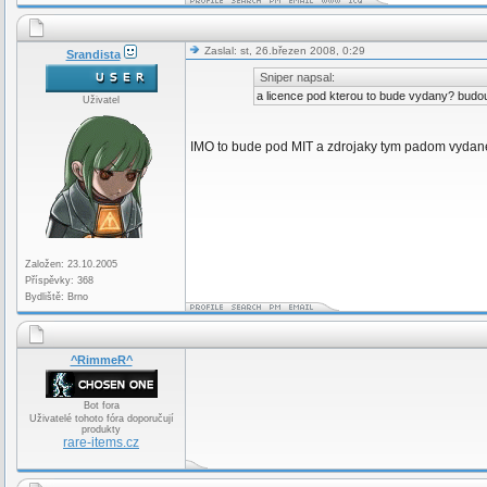
Zaslal: st, 26.březen 2008, 0:29
Srandista
Sniper napsal:
a licence pod kterou to bude vydany? budou
Uživatel
IMO to bude pod MIT a zdrojaky tym padom vydan
Založen: 23.10.2005
Příspěvky: 368
Bydliště: Brno
^RimmeR^
Bot fora
Uživatelé tohoto fóra doporučují
produkty
rare-items.cz