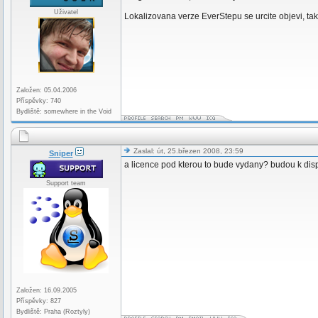
Uživatel
Lokalizovana verze EverStepu se urcite objevi, tak
Založen: 05.04.2006
Příspěvky: 740
Bydliště: somewhere in the Void
Zaslal: út, 25.březen 2008, 23:59
Sniper
a licence pod kterou to bude vydany? budou k dis
Support team
Založen: 16.09.2005
Příspěvky: 827
Bydliště: Praha (Roztyly)