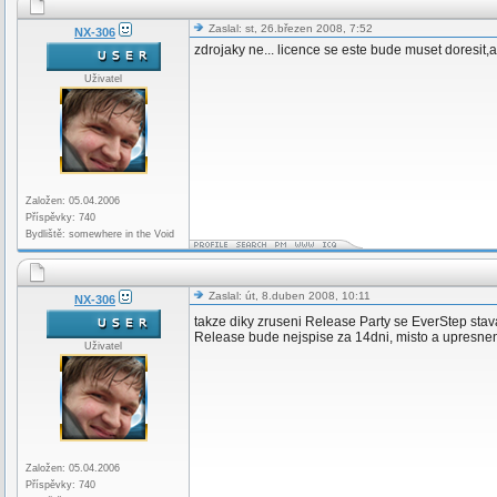
Zaslal: st, 26.březen 2008, 7:52
NX-306
zdrojaky ne... licence se este bude muset doresit
Uživatel
Založen: 05.04.2006
Příspěvky: 740
Bydliště: somewhere in the Void
Zaslal: út, 8.duben 2008, 10:11
NX-306
takze diky zruseni Release Party se EverStep sta
Release bude nejspise za 14dni, misto a upresne
Uživatel
Založen: 05.04.2006
Příspěvky: 740