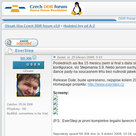
DDR Portal
Obsah fóra Czech DDR forum v3.9
»
Hudební hry od A-Z
EverStep
Zaslal: út, 25.březen 2008, 0:15
NX-306
Poslednich asi tka 15 mesicu jsem si hral s dalsi 
konfigurace, viz Stepmania 3.9. Nebo jenom suchy
Uživatel
dance pady na soucasnem trhu bez nutnosti jakeko
Release Date: bude upresneno, nejspise kolem 20
Homepage projektu:
http://www.everstep.cz
Screeny:
Založen: 05.04.2006
Příspěvky: 740
Bydliště: somewhere in the Void
(P.S.: EverStep je prvni kompletne legalni tanecni
Naposledy upravil NX-306 dne út, 8.duben 2008, 10:18, ce