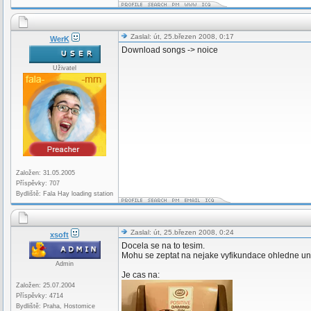
Zaslal: út, 25.březen 2008, 0:17
WerK
Download songs -> noice
Uživatel
Založen: 31.05.2005
Příspěvky: 707
Bydliště: Fala Hay loading station
Zaslal: út, 25.březen 2008, 0:24
xsoft
Docela se na to tesim.
Mohu se zeptat na nejake vyfikundace ohledne un
Admin
Je cas na:
Založen: 25.07.2004
Příspěvky: 4714
Bydliště: Praha, Hostomice