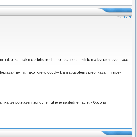
jak blikaji, tak me z toho trochu boli oci, no a jestli to ma byt pro nove hrace,
-doprava (nevim, nakolik je to opticky klam zpusobeny preblikavanim sipek,
amka, ze po stazeni songu je nutne je nasledne nacist v Options