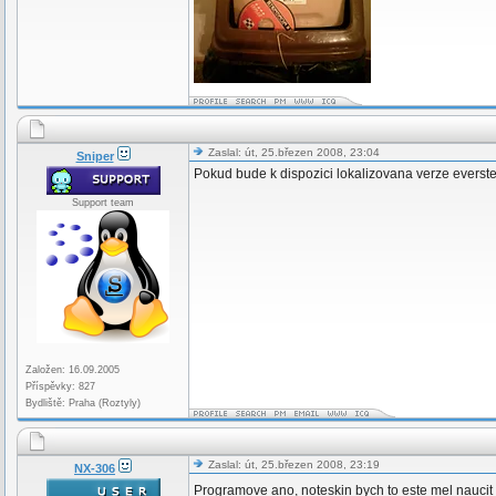
Zaslal: út, 25.březen 2008, 23:04
Sniper
Pokud bude k dispozici lokalizovana verze everstepu
Support team
Založen: 16.09.2005
Příspěvky: 827
Bydliště: Praha (Roztyly)
Zaslal: út, 25.březen 2008, 23:19
NX-306
Programove ano, noteskin bych to este mel naucit