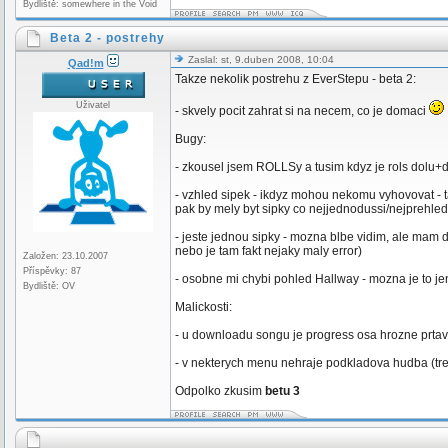
Bydliště: somewhere in the Void
Beta 2 - postrehy
Zaslal: st, 9.duben 2008, 10:04
Qad!m
Takze nekolik postrehu z EverStepu - beta 2:
Uživatel
- skvely pocit zahrat si na necem, co je domaci
Bugy:
- zkousel jsem ROLLSy a tusim kdyz je rols dolu+do
- vzhled sipek - ikdyz mohou nekomu vyhovovat - tak
pak by mely byt sipky co nejjednodussi/nejprehled
- jeste jednou sipky - mozna blbe vidim, ale mam 
nebo je tam fakt nejaky maly error)
Založen: 23.10.2007
Příspěvky: 87
- osobne mi chybi pohled Hallway - mozna je to je
Bydliště: OV
Malickosti:
- u downloadu songu je progress osa hrozne prtava
- v nekterych menu nehraje podkladova hudba (tre
Odpolko zkusim
betu 3