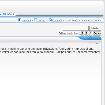
Přihlášení
Personál
«
Počasí
«
Kalendář
« Právě je pá, 7.srpen 2026, 16:45
Jdi na stránku
1
,
2
,
3
,
4
Další
il priblizit machine dancing domacim uzivatelum. Tedy zadna naprosto silena
e velmi jednoduche rozsireni o dalsi hudbu. Jak posledni to umi temer vsechny