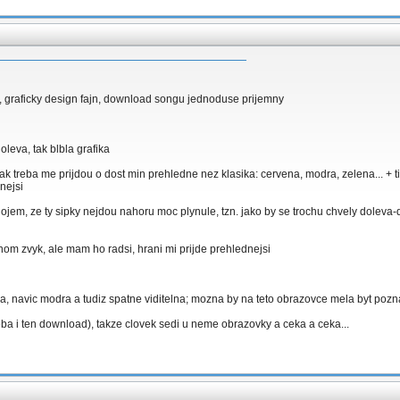
, graficky design fajn, download songu jednoduse prijemny
leva, tak blbla grafika
 treba me prijdou o dost min prehledne nez klasika: cervena, modra, zelena... + tim, 
nejsi
dojem, ze ty sipky nejdou nahoru moc plynule, tzn. jako by se trochu chvely doleva
nom zvyk, ale mam ho radsi, hrani mi prijde prehlednejsi
, navic modra a tudiz spatne viditelna; mozna by na teto obrazovce mela byt pozn
ba i ten download), takze clovek sedi u neme obrazovky a ceka a ceka...