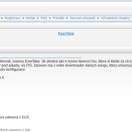
Registrace
Hledat
FAQ
Pravidla
Seznam uživatelů
Uživatelské skupiny
EverStep
silenosti, zvanou EverStep. Ve zkratce jde o novou tanecni hru, ktera si klade za c
 port arkady, viz ITG. Zaroven ma v sobe downloader dalsich songu, ktery umoznuj
liv konfigurace.
.4.
 hra udelana v EU!)
lkově upraveno 1 krát.