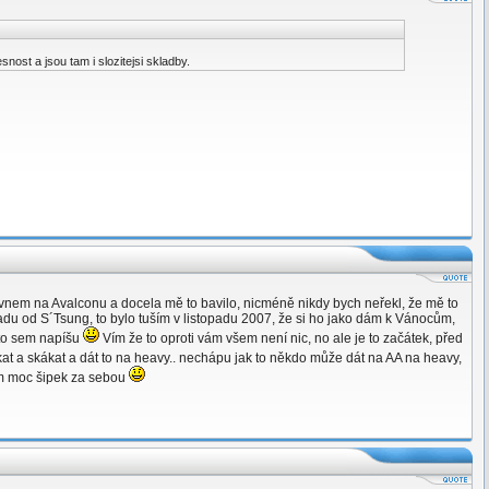
nost a jsou tam i slozitejsi skladby.
vnem na Avalconu a docela mě to bavilo, nicméně nikdy bych neřekl, že mě to
adu od S´Tsung, to bylo tuším v listopadu 2007, že si ho jako dám k Vánocům,
 to sem napíšu
Vím že to oproti vám všem není nic, no ale je to začátek, před
kat a skákat a dát to na heavy.. nechápu jak to někdo může dát na AA na heavy,
tam moc šipek za sebou