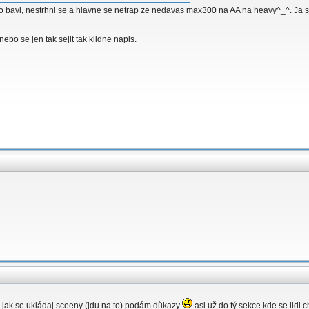
to bavi, nestrhni se a hlavne se netrap ze nedavas max300 na AA na heavy^_^. Ja 
bo se jen tak sejit tak klidne napis.
tím jak se ukládaj sceeny (jdu na to) podám důkazy
asi už do tý sekce kde se lidi 