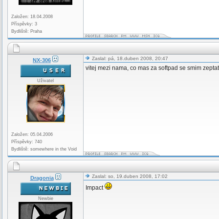
Založen: 18.04.2008
Příspěvky: 3
Bydliště: Praha
Zaslal: pá, 18.duben 2008, 20:47
NX-306
vitej mezi nama, co mas za softpad se smim zeptat
Uživatel
Založen: 05.04.2006
Příspěvky: 740
Bydliště: somewhere in the Void
Zaslal: so, 19.duben 2008, 17:02
Dragonia
Impact
Newbie