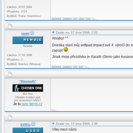
Založen: 25.07.2004
Příspěvky: 4714
Bydliště: Praha, Hostomice
Zaslal: ne, 17.únor 2008, 2:32
tarah
Ahojky! ^^
Dneska slaví můj softpad Impact své 4. výročí (t
Newbie
zapojit
.
Založen: 17.02.2008
Jinak moje přezdívka je Xarath (čteno jako kusara
Příspěvky: 3
Bydliště: Brantice (Morava)
^RimmeR^
Bot fora
Hledáte kvalitní pad
pro opravdové hráče?
Je tu
rare-items.cz
Zaslal: ne, 17.únor 2008, 2:36
Ki[R]o
Vítej mezi námi .