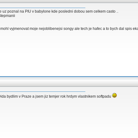
 se uz poznal na PIU v babylone kde posledni dobou sem celkem casto ..
 Stepmanii
 mohl vyjmenovat moje nejoblibenejsi songy ale tech je hafec a to bych dal spis e
vida bydlim v Praze a jsem jiz temjer rok hrdym vlastnikem softpadu