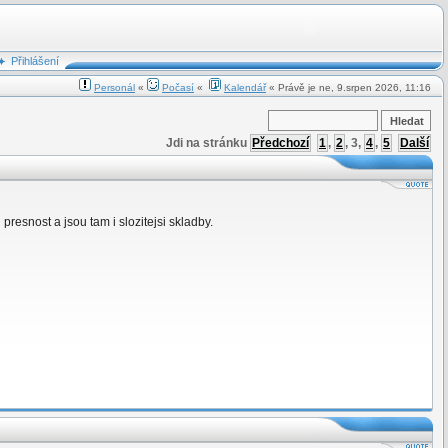
Přihlášení
Personál
«
Počasí
«
Kalendář
« Právě je ne, 9.srpen 2026, 11:16
Jdi na stránku
Předchozí
1
,
2
,
3
,
4
,
5
Další
presnost a jsou tam i slozitejsi skladby.