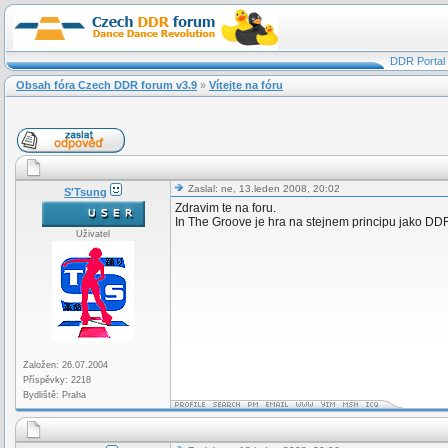
DDR Portal
Obsah fóra Czech DDR forum v3.9
»
Vítejte na fóru
Zaslal: ne, 13.leden 2008, 20:02
S'Tsung
Zdravim te na foru.
In The Groove je hra na stejnem principu jako DDR, 
Uživatel
Založen: 26.07.2004
Příspěvky: 2218
Bydliště: Praha