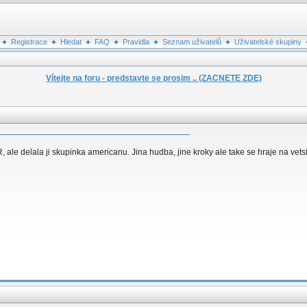
Registrace
Hledat
FAQ
Pravidla
Seznam uživatelů
Uživatelské skupiny
Vítejte na foru - predstavte se prosim .. (ZACNETE ZDE)
ale delala ji skupinka americanu. Jina hudba, jine kroky ale take se hraje na vetsi 