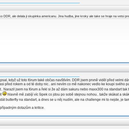
o DDR, ale delala ji skupinka americanu. Jina hudba, jine kroky ale take se hraje na vetsi pres
al, když už toto fórum také občas navštívím. DDR jsem prvně viděl před velmi dá
 asi před rokem a od té doby nic.. ani nevím co mě nakonec vedlo ke koupi svého p
.. Narazil jsem na fórum a řekl si že až dám sakuru nebo maxx300 na standart tak
it
hlavně mě zabíjí víc šipek co jdou po sobě stejnou nohou.. takže skákat a ská
dát butterfly na standart, a dnes se u něj nudím, ale na challenge mi to nejde, je 
 případným dotazům a kritice.