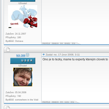
Uživatel
Založen: 24.11.2007
Příspěvky: 160
Bydliště: Ostrava
Zaslal: ne, 17.únor 2008, 3:11
NX-306
Ono je to tezky, mame tu experty kterejm clovek to H
Uživatel
Založen: 05.04.2006
Příspěvky: 740
Bydliště: somewhere in the Void