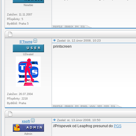
Newbie
Založen: 11.11.2007
Příspěvky: 5
Bydliště: Praha 5
Zaslal: út, 12.únor 2008, 10:23
S'Tsung
printscreen
Uživatel
Založen: 26.07.2004
Příspěvky: 2218
Bydliště: Praha
Zaslal: st, 13.únor 2008, 10:50
xsoft
//Prispevek od Leapfrog presunut do
PGS
Admin