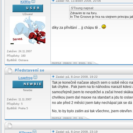
Zaslal: ne, 13.leden 2008, 20:06
Ki[R]o
S'Tsung napsal:
Zdravim te na foru.
Uživatel
In The Groove je hra na stejnem principu jak
díky za přivítání ... jj chápu tě ..
Založen: 24.11.2007
Příspěvky: 160
Bydliště: Ostrava
Představení se
Zaslal: pá, 8.únor 2008, 19:22
Leapfrog
Tak je konečně načase abych sem o sobě něco naps
tak chytne.. Pak jsem na to náhodou narazil kdesi
Newbie
samozřejmě jsem to nevydržel a začal hned skákat
chvilkou jsem dal maxxe na standart a jdu to oslav
Založen: 11.11.2007
no ale před 2 měsíci jsem taky nechápal jak se dá 
Příspěvky: 5
Bydliště: Praha 5
No, to by bylo zatím asi tak všechno, jsem otevřen
Zaslal: pá, 8.únor 2008, 23:19
S'Tsung