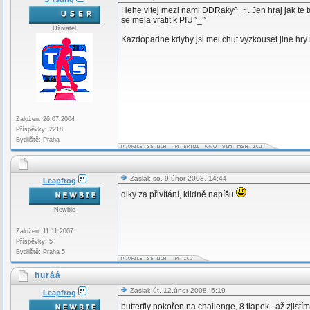
Hehe vitej mezi nami DDRaky^_~. Jen hraj jak te 
se mela vratit k PIU^_^
Uživatel
Kazdopadne kdyby jsi mel chut vyzkouset jine hry ne
Založen: 26.07.2004
Příspěvky: 2218
Bydliště: Praha
Zaslal: so, 9.únor 2008, 14:44
Leapfrog
diky za přivítání, klidně napíšu
Newbie
Založen: 11.11.2007
Příspěvky: 5
Bydliště: Praha 5
huráá
Zaslal: út, 12.únor 2008, 5:19
Leapfrog
butterfly pokořen na challenge, 8 tlapek.. až zjis