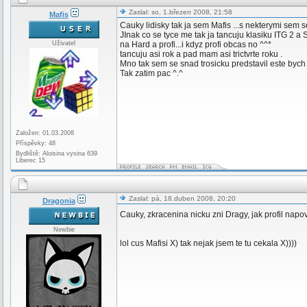
Zaslal: so, 1.březen 2008, 21:58
Mafis
Cauky lidisky tak ja sem Mafis ...s nekterymi sem
JInak co se tyce me tak ja tancuju klasiku ITG 2 a
Uživatel
na Hard a profi...i kdyz profi obcas no ^^*
tancuju asi rok a pad mam asi trictvrte roku .
Mno tak sem se snad trosicku predstavil este bych
Tak zatim pac ^.^
Založen: 01.03.2008
Příspěvky: 48
Bydliště: Aloisina vysina 639
Liberec 15
Zaslal: pá, 18.duben 2008, 20:20
Dragonia
Cauky, zkracenina nicku zni Dragy, jak profil napo
Newbie
lol cus Mafisi X) tak nejak jsem te tu cekala X))))