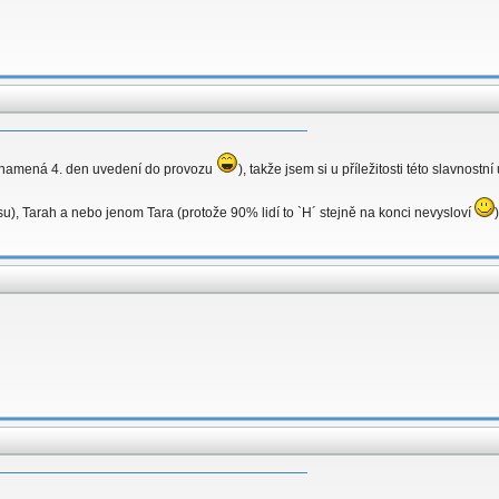
o znamená 4. den uvedení do provozu
), takže jsem si u příležitosti této slavnostn
su), Tarah a nebo jenom Tara (protože 90% lidí to `H´ stejně na konci nevysloví