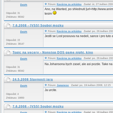
Fórum:
Kavárna za arkádou
Zaslal: út, 27.květen 20
Deirh
Ano, na Wanted, po shlednuti [url=http://www.a
Odpovědi: 31
tesim
Zhlédnuto: 68342
7.6.2008 - [VSS] Souboj mozku
Fórum:
Kavárna za arkádou
Zaslal: po, 26.květen 2
Deirh
Jestli se Lost posouva na nedeli, sance i pro tuto 
Odpovědi: 15
Zhlédnuto: 38147
Topic na vecery - Nonstop DOS game night, kino
Fórum:
Kavárna za arkádou
Zaslal: po, 26.květen 2
Deirh
Na Johansona bych zasel, ale asi pozde. Take na 
Odpovědi: 31
Zhlédnuto: 68342
24.5.2008 Slavnosti jara
Fórum:
Japanese
Zaslal: po, 19.květen 2008, 12:15
Deirh
Ja urcite.
Odpovědi: 4
Zhlédnuto: 19950
7.6.2008 - [VSS] Souboj mozku
Fórum:
Kavárna za arkádou
Zaslal: ne, 18.květen 2
Deirh