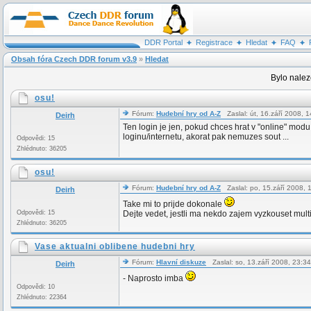
DDR Portal
Registrace
Hledat
FAQ
Obsah fóra Czech DDR forum v3.9
»
Hledat
Bylo nalez
osu!
Fórum:
Hudební hry od A-Z
Zaslal: út, 16.září 2008,
Deirh
Ten login je jen, pokud chces hrat v "online" modu. 
loginu/internetu, akorat pak nemuzes sout ...
Odpovědi: 15
Zhlédnuto: 36205
osu!
Fórum:
Hudební hry od A-Z
Zaslal: po, 15.září 2008,
Deirh
Take mi to prijde dokonale
Odpovědi: 15
Dejte vedet, jestli ma nekdo zajem vyzkouset multi
Zhlédnuto: 36205
Vase aktualni oblibene hudebni hry
Fórum:
Hlavní diskuze
Zaslal: so, 13.září 2008, 23:
Deirh
- Naprosto imba
Odpovědi: 10
Zhlédnuto: 22364