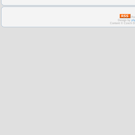
Po
Design by
ph
Content © Czech D