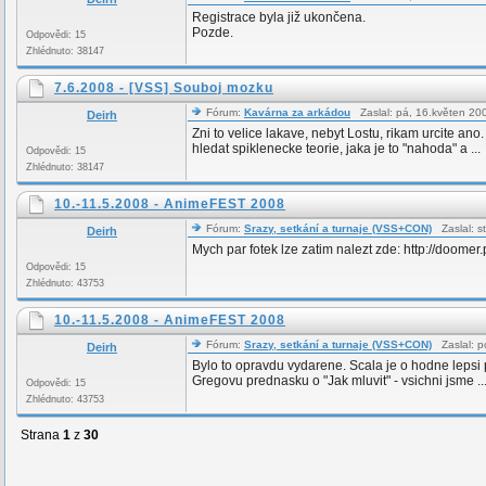
Registrace byla již ukončena.
Pozde.
Odpovědi: 15
Zhlédnuto: 38147
7.6.2008 - [VSS] Souboj mozku
Fórum:
Kavárna za arkádou
Zaslal: pá, 16.květen 2
Deirh
Zni to velice lakave, nebyt Lostu, rikam urcite an
hledat spiklenecke teorie, jaka je to "nahoda" a ...
Odpovědi: 15
Zhlédnuto: 38147
10.-11.5.2008 - AnimeFEST 2008
Fórum:
Srazy, setkání a turnaje (VSS+CON)
Zaslal: s
Deirh
Mych par fotek lze zatim nalezt zde: http://doome
Odpovědi: 15
Zhlédnuto: 43753
10.-11.5.2008 - AnimeFEST 2008
Fórum:
Srazy, setkání a turnaje (VSS+CON)
Zaslal: p
Deirh
Bylo to opravdu vydarene. Scala je o hodne lepsi p
Gregovu prednasku o "Jak mluvit" - vsichni jsme ..
Odpovědi: 15
Zhlédnuto: 43753
Strana
1
z
30