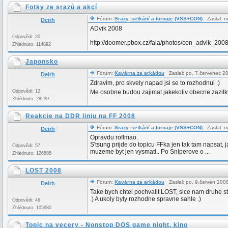
Fotky ze srazů a akcí
Fórum:
Srazy, setkání a turnaje (VSS+CON)
Zaslal: n
Deirh
ADvik 2008
Odpovědi: 20
http://doomer.pbox.cz/fala/photos/con_advik_2008
Zhlédnuto: 114892
Japonsko
Fórum:
Kavárna za arkádou
Zaslal: po, 7.červenec 
Deirh
Zdravim, pro skvely napad jsi se to rozhodnul .)
Odpovědi: 12
Me osobne budou zajimat jakekoliv obecne zazitky
Zhlédnuto: 28239
Reakcie na DDR liniu na FF 2008
Fórum:
Srazy, setkání a turnaje (VSS+CON)
Zaslal: n
Deirh
Opravdu roflmao.
S'tsung prijde do topicu FFka jen tak tam napsat, 
Odpovědi: 57
muzeme byt jen vysmati.. Po Sniperove o ...
Zhlédnuto: 126585
LOST 2008
Fórum:
Kavárna za arkádou
Zaslal: po, 9.červen 20
Deirh
Take bych chtel pochvalit LOST, sice nam druhe stan
.) A ukoly byly rozhodne spravne sahle .)
Odpovědi: 46
Zhlédnuto: 105980
Topic na vecery - Nonstop DOS game night, kino