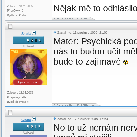
Nějak mě to odhlásilo
Založen: 13.11.2005
Příspěvky: 6
Bydliště: Praha
Zaslal: ne, 11.prosinec 2005, 21:06
Sheila
Mater: Psychická pod
Uživatel
nás to budou učit měl
bude to zajímavé
Založen: 12.04.2005
Příspěvky: 787
Bydliště: Praha 5
Zaslal: po, 12.prosinec 2005, 16:53
Cloud
No to už nemám nervy 
Uživatel