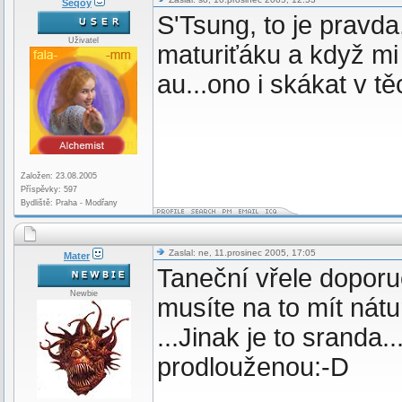
Seqoy
S'Tsung, to je pravda,
Uživatel
maturiťáku a když mi 
au...ono i skákat v tě
Založen: 23.08.2005
Příspěvky: 597
Bydliště: Praha - Modřany
Zaslal: ne, 11.prosinec 2005, 17:05
Mater
Taneční vřele doporuč
Newbie
musíte na to mít nát
...Jinak je to sranda
prodlouženou:-D