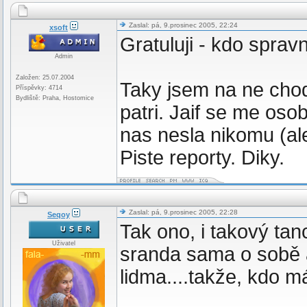
Zaslal: pá, 9.prosinec 2005, 22:24
xsoft
Gratuluji - kdo spra
Admin
Založen: 25.07.2004
Taky jsem na ne chodil
Příspěvky: 4714
Bydliště: Praha, Hostomice
patri. Jaif se me oso
nas nesla nikomu (ale
Piste reporty. Diky.
Zaslal: pá, 9.prosinec 2005, 22:28
Seqoy
Tak ono, i takový tan
Uživatel
sranda sama o sobě 
lidma....takže, kdo m