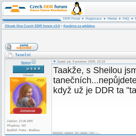
DDR Portal
Registrace
Hledat
FAQ
Obsah fóra Czech DDR forum v3.9
»
Kavárna za arkádou
Taneční
Zaslal: pá, 9.prosinec 2005, 22:22
Seqoy
Taakže, s Sheilou jsm
Uživatel
tanečních...nepůjdete
když už je DDR ta "ta
Založen: 23.08.2005
Příspěvky: 597
Bydliště: Praha - Modřany