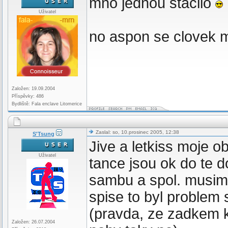
mno jednou stacilo
Uživatel
no aspon se clovek 
Založen: 19.09.2004
Příspěvky: 486
Bydliště: Fala enclave Litomerice
Zaslal: so, 10.prosinec 2005, 12:38
S'Tsung
Jive a letkiss moje o
Uživatel
tance jsou ok do te 
sambu a spol. musim 
spise to byl problem
(pravda, ze zadkem k
Založen: 26.07.2004