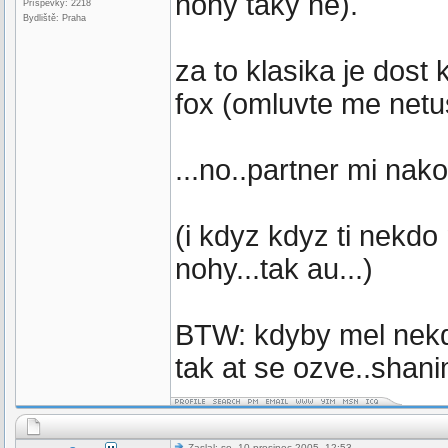
nohy taky ne).
Příspěvky: 2218
Bydliště: Praha
za to klasika je dost
fox (omluvte me netus
...no..partner mi nak
(i kdyz kdyz ti nekdo
nohy...tak au...)
BTW: kdyby mel nekdo 
tak at se ozve..shani
Zaslal: so, 10.prosinec 2005, 12:53