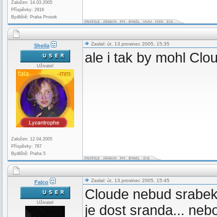
Založen: 14.03.2005
Příspěvky: 2916
Bydliště: Praha Prosek
Zaslal: út, 13.prosinec 2005, 15:35
Sheila
ale i tak by mohl Clo
Uživatel
Založen: 12.04.2005
Příspěvky: 787
Bydliště: Praha 5
Zaslal: út, 13.prosinec 2005, 15:45
Falco
Cloude nebud srabek
Uživatel
je dost sranda... ne