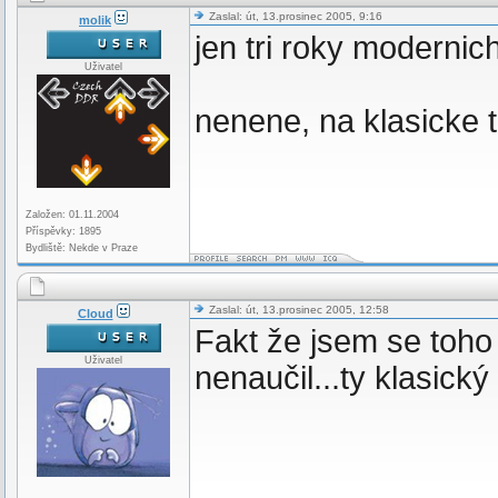
Zaslal: út, 13.prosinec 2005, 9:16
molik
jen tri roky modernic
Uživatel
nenene, na klasicke 
Založen: 01.11.2004
Příspěvky: 1895
Bydliště: Nekde v Praze
Zaslal: út, 13.prosinec 2005, 12:58
Cloud
Fakt že jsem se toh
Uživatel
nenaučil...ty klasický 