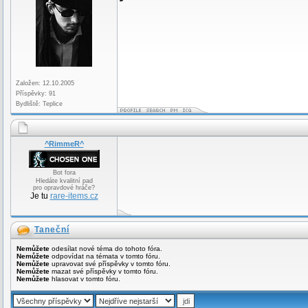
Založen: 12.10.2005
Příspěvky: 91
Bydliště: Teplice
^RimmeR^
Bot fora
Hledáte kvalitní pad
pro opravdové hráče?
Je tu
rare-items.cz
Taneční
Nemůžete
odesílat nové téma do tohoto fóra.
Nemůžete
odpovídat na témata v tomto fóru.
Nemůžete
upravovat své příspěvky v tomto fóru.
Nemůžete
mazat své příspěvky v tomto fóru.
Nemůžete
hlasovat v tomto fóru.