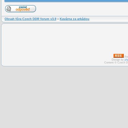
Obsah fóra Czech DDR forum v3.9
»
Kavárna za arkádou
Po
Design by
ph
Content © Czech D