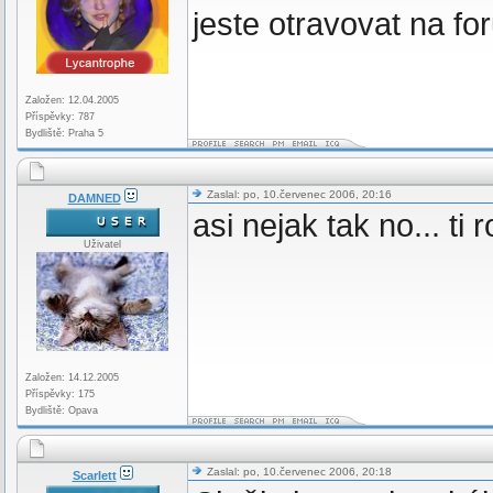
jeste otravovat na for
Založen: 12.04.2005
Příspěvky: 787
Bydliště: Praha 5
Zaslal: po, 10.červenec 2006, 20:16
DAMNED
asi nejak tak no... ti 
Uživatel
Založen: 14.12.2005
Příspěvky: 175
Bydliště: Opava
Zaslal: po, 10.červenec 2006, 20:18
Scarlett