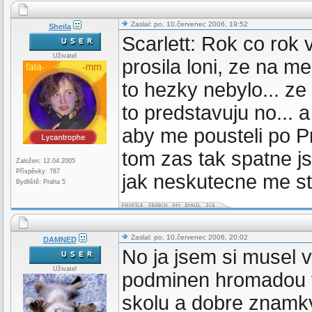
Zaslal: po, 10.červenec 2006, 19:52
Sheila
Scarlett: Rok co rok 
Uživatel
prosila loni, ze na m
to hezky nebylo... ze
to predstavuju no...
aby me pousteli po Pr
tom zas tak spatne jso
Založen: 12.04.2005
Příspěvky: 787
jak neskutecne me st
Bydliště: Praha 5
Zaslal: po, 10.červenec 2006, 20:02
DAMNED
No ja jsem si musel v
Uživatel
podminen hromadou ve
skolu a dobre znamky.