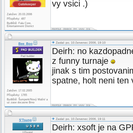
vy vsici .)
Založen: 20.03.2006
Příspěvky: 487
Bydliště: Fala Core,
Entertainment District
Zaslal: po, 10.červenec 2006, 19:10
Bee_Boo
Deirh: no kazdopadne
Pad builder
z funny turnaje
jinak s tim postovanim
spatne, holt neni ten 
Založen: 17.02.2005
Příspěvky: 1765
Bydliště: Šumperk/Nový Malín/ a
uz zase docasne Brno
Zaslal: po, 10.červenec 2006, 19:11
S'Tsung
Deirh: xsoft je na GP
Uživatel