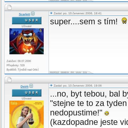
Zaslal: po, 10.červenec 2006, 18:41
Scarlett
super....sem s tím!
Uživatel
Založen: 09.07.2006
Příspěvky: 529
Bydliště: Týniště nad Orlicí
Zaslal: po, 10.červenec 2006, 19:06
Deirh
...no, byt tebou, bal 
Uživatel
"stejne te to za tyde
nedopustime!"
(kazdopadne jeste vid