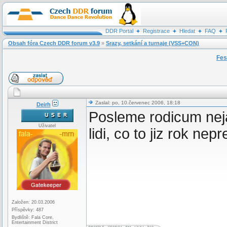
DDR Portal
Registrace
Hledat
FAQ
Obsah fóra Czech DDR forum v3.9
»
Srazy, setkání a turnaje (VSS+CON)
Fes
Zaslal: po, 10.červenec 2006, 18:18
Deirh
Posleme rodicum nejak
Uživatel
lidi, co to jiz rok nepr
Založen: 20.03.2006
Příspěvky: 487
Bydliště: Fala Core,
Entertainment District