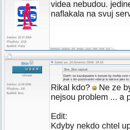
videa nebudou. jedine
naflakala na svuj ser
Založen: 26.07.2004
Příspěvky: 2218
Bydliště: Praha
Zaslal: po, 10.červenec 2006, 19:16
Wejn
Bee_Boo napsal:
Uživatel
Deirh: no kazdopadne k tomuto by mohla vest n
jinak s tim postovanim videi je to takove jake to 
Rikal kdo?
Ne ze by
Založen: 11.04.2006
Příspěvky: 100
Bydliště: Brno
nejsou problem ... a 
Edit:
Kdyby nekdo chtel upl