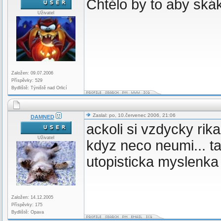
Chtělo by to aby skák
Uživatel
Založen: 09.07.2006
Příspěvky: 529
Bydliště: Týniště nad Orlicí
Zaslal: po, 10.červenec 2006, 21:06
DAMNED
ackoli si vzdycky ri
Uživatel
kdyz neco neumi... ta
utopisticka myslenka
Založen: 14.12.2005
Příspěvky: 175
Bydliště: Opava