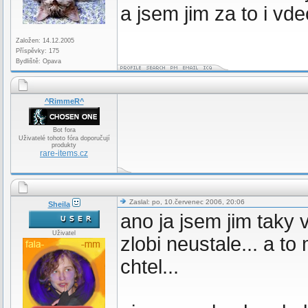
a jsem jim za to i vde
Založen: 14.12.2005
Příspěvky: 175
Bydliště: Opava
^RimmeR^
Bot fora
Uživatelé tohoto fóra doporučují
produkty
rare-items.cz
Zaslal: po, 10.červenec 2006, 20:06
Sheila
ano ja jsem jim taky
Uživatel
zlobi neustale... a t
chtel...