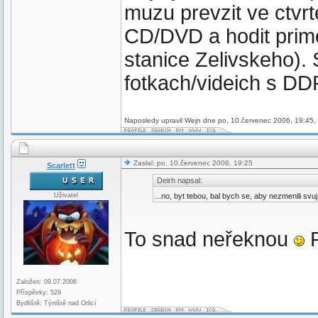
muzu prevzit ve ctvr
CD/DVD a hodit prim
stanice Zelivskeho)
fotkach/videich s D
Naposledy upravil Wejn dne po, 10.červenec 2006, 19:45, 
Zaslal: po, 10.červenec 2006, 19:25
Scarlett
Deirh napsal:
Uživatel
...no, byt tebou, bal bych se, aby nezmenili sv
To snad neřeknou
P
Založen: 09.07.2006
Příspěvky: 529
Bydliště: Týniště nad Orlicí