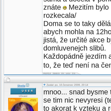
znáte
Mezitím bylo 
rozkecala/
Doma se to taky dělá 
abych mohla na 12hod
jistá, že určité akce 
domluvenejch slibů.
Každopádně jezdím a 
to, že teď není na če
Zaslal: po, 10.červenec 2006, 20:14
Sheila
mnoo... snad bysme tu
Uživatel
se tim nic nevyresi (
to akorat k vzteku a