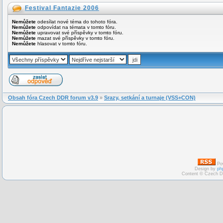
Festival Fantazie 2006
Nemůžete
odesílat nové téma do tohoto fóra.
Nemůžete
odpovídat na témata v tomto fóru.
Nemůžete
upravovat své příspěvky v tomto fóru.
Nemůžete
mazat své příspěvky v tomto fóru.
Nemůžete
hlasovat v tomto fóru.
Obsah fóra Czech DDR forum v3.9
»
Srazy, setkání a turnaje (VSS+CON)
Po
Design by
ph
Content © Czech D