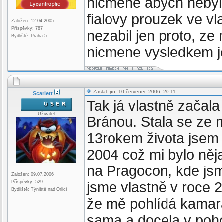
nicmene abych nebyla 
fialovy prouzek ve vl
Založen: 12.04.2005
Příspěvky: 787
nezabil jen proto, ze
Bydliště: Praha 5
nicmene vysledkem je 
Zaslal: po, 10.červenec 2006, 20:11
Scarlett
Tak já vlastně zača
Uživatel
Bránou. Stala se ze
13rokem života jsem
2004 což mi bylo něj
na Pragocon, kde js
Založen: 09.07.2006
Příspěvky: 529
jsme vlastně v roce 
Bydliště: Týniště nad Orlicí
že mě pohlídá kamar
sama a docela v poho