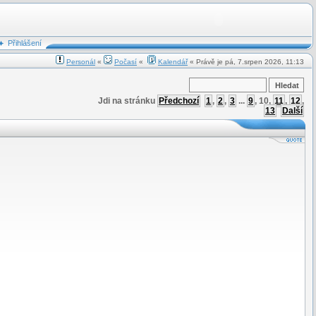
Přihlášení
Personál
«
Počasí
«
Kalendář
« Právě je pá, 7.srpen 2026, 11:13
Jdi na stránku
Předchozí
1
,
2
,
3
...
9
,
10
,
11
,
12
,
13
Další