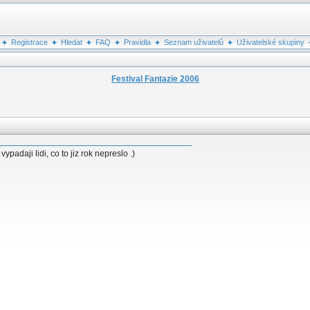
Registrace
Hledat
FAQ
Pravidla
Seznam uživatelů
Uživatelské skupiny
Festival Fantazie 2006
padaji lidi, co to jiz rok nepreslo .)