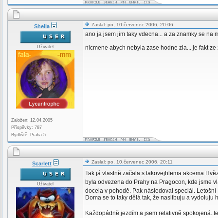
Zaslal: po, 10.červenec 2006, 20:06
Sheila
ano ja jsem jim taky vdecna... a za znamky se na me 
Uživatel
nicmene abych nebyla zase hodne zla... je fakt ze z
Založen: 12.04.2005
Příspěvky: 787
Bydliště: Praha 5
Zaslal: po, 10.červenec 2006, 20:11
Scarlett
Tak já vlastně začala s takovejhlema akcema Hvě
byla odvezena do Prahy na Pragocon, kde jsme v
Uživatel
docela v pohodě. Pak následoval speciál. Letošní
Doma se to taky dělá tak, že naslibuju a vydoluju h
Každopádně jezdím a jsem relativně spokojená..ted