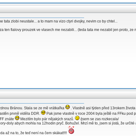
tata zlobi neustale... a to mam na vizo ctyri dvojky, nevim co by chtel...
a ten fialovy prouzek ve vlasech me nezabili... (teda tata me nezabil jen proto, ze
zdnou Bránou. Stala se ze mě vrátkařka
. Vlastně asi týden před 13rokem život
lastěn prvně viděla DDR.
Pak jsme vlastně v roce 2004 byla ještě na FFku pod
 FF znáte
Mezitím bylo pár nějakých srazů.
/jsem se zas rozkecala/
ory-doly abych mohla na 12hodin pryč. Bohužel. Mrzí mě to, jsem si jistá, že určité
a až na to, že teď není na čem skákat!!!!