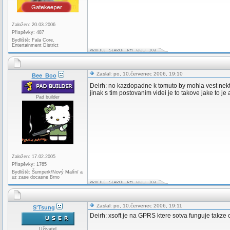
Založen: 20.03.2006
Příspěvky: 487
Bydliště: Fala Core,
Entertainment District
Zaslal: po, 10.červenec 2006, 19:10
Bee_Boo
Deirh: no kazdopadne k tomuto by mohla vest nekt
jinak s tim postovanim videi je to takove jake to je 
Pad builder
Založen: 17.02.2005
Příspěvky: 1765
Bydliště: Šumperk/Nový Malín/ a
uz zase docasne Brno
Zaslal: po, 10.červenec 2006, 19:11
S'Tsung
Deirh: xsoft je na GPRS ktere sotva funguje takze 
Uživatel