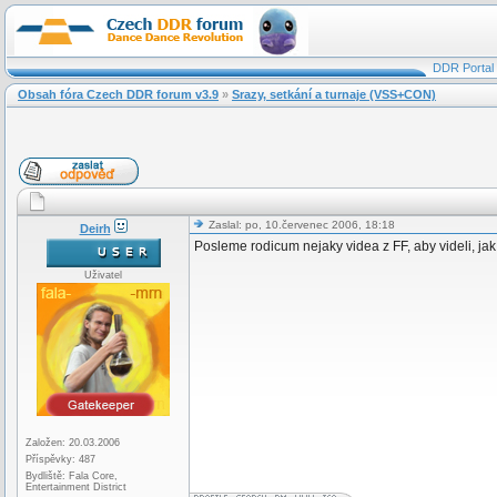
DDR Portal
Obsah fóra Czech DDR forum v3.9
»
Srazy, setkání a turnaje (VSS+CON)
Zaslal: po, 10.červenec 2006, 18:18
Deirh
Posleme rodicum nejaky videa z FF, aby videli, jak vy
Uživatel
Založen: 20.03.2006
Příspěvky: 487
Bydliště: Fala Core,
Entertainment District