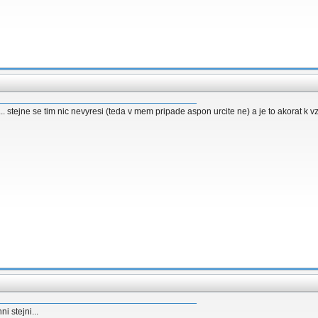
. stejne se tim nic nevyresi (teda v mem pripade aspon urcite ne) a je to akorat k vz
i stejni...