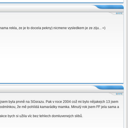
 mama rekla, ze je to docela pekny) nicmene vysledkem je ze ziju... =)
a jsem byla prvně na SGsrazu. Pak v roce 2004 což mi bylo nějakejch 13 jsem
 podmínkou, že mě pohlídá kamarádky mamka. Minulý rok jsem FF jela sama a
 akce bych si užila víc bez tehlech domluvenejch slibů.