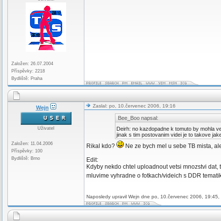
Založen: 26.07.2004
Příspěvky: 2218
Bydliště: Praha
Zaslal: po, 10.červenec 2006, 19:16
Wejn
Bee_Boo napsal:
Uživatel
Deirh: no kazdopadne k tomuto by mohla ve
jinak s tim postovanim videi je to takove jake
Založen: 11.04.2006
Rikal kdo?
Ne ze bych mel u sebe TB mista, ale
Příspěvky: 100
Bydliště: Brno
Edit:
Kdyby nekdo chtel uploadnout vetsi mnozstvi dat, 
mluvime vyhradne o fotkach/videich s DDR temat
Naposledy upravil Wejn dne po, 10.červenec 2006, 19:45, 