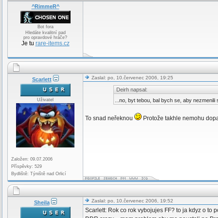
^RimmeR^
Bot fora
Hledáte kvalitní pad
pro opravdové hráče?
Je tu
rare-items.cz
Zaslal: po, 10.červenec 2006, 19:25
Scarlett
Deirh napsal:
Uživatel
...no, byt tebou, bal bych se, aby nezmenili
To snad neřeknou
Protože takhle nemohu dopa
Založen: 09.07.2006
Příspěvky: 529
Bydliště: Týniště nad Orlicí
Zaslal: po, 10.červenec 2006, 19:52
Sheila
Scarlett: Rok co rok vybojujes FF? to ja kdyz o to 