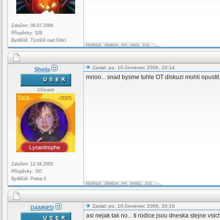
Založen: 09.07.2006
Příspěvky: 529
Bydliště: Týniště nad Orlicí
Zaslal: po, 10.červenec 2006, 20:14
Sheila
mnoo... snad bysme tuhle OT diskuzi mohli opustit..
Uživatel
Založen: 12.04.2005
Příspěvky: 787
Bydliště: Praha 5
Zaslal: po, 10.červenec 2006, 20:16
DAMNED
asi nejak tak no... ti rodice jsou dneska stejne vsichn