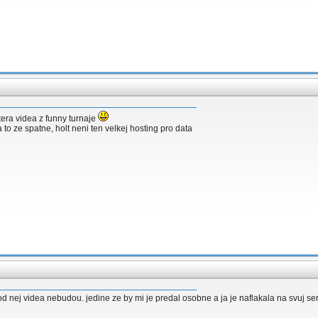
era videa z funny turnaje
a to ze spatne, holt neni ten velkej hosting pro data
od nej videa nebudou. jedine ze by mi je predal osobne a ja je naflakala na svuj ser