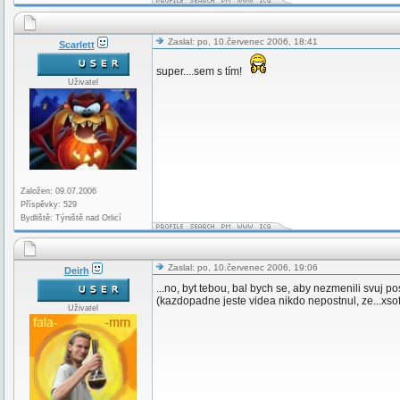
Zaslal: po, 10.červenec 2006, 18:41
Scarlett
super....sem s tím!
Uživatel
Založen: 09.07.2006
Příspěvky: 529
Bydliště: Týniště nad Orlicí
Zaslal: po, 10.červenec 2006, 19:06
Deirh
...no, byt tebou, bal bych se, aby nezmenili svuj p
(kazdopadne jeste videa nikdo nepostnul, ze...xsofte,
Uživatel