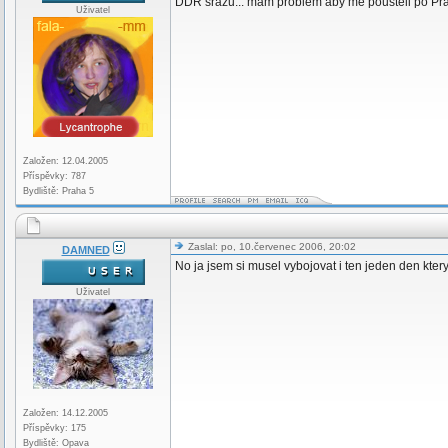
DDR srazu... mam problem aby me pousteli po Praze 
Uživatel
Založen: 12.04.2005
Příspěvky: 787
Bydliště: Praha 5
Zaslal: po, 10.červenec 2006, 20:02
DAMNED
No ja jsem si musel vybojovat i ten jeden den ktery
Uživatel
Založen: 14.12.2005
Příspěvky: 175
Bydliště: Opava