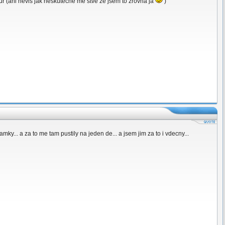
ur (ani nevis jak neskutecne me stve ze jsem to zrovna ja
)
y... a za to me tam pustily na jeden de... a jsem jim za to i vdecny...