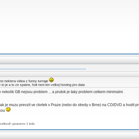
st nektera videa z funny turnaje
 to je a to ze spatne, holt neni ten velkej hosting pro data
 nekolik GB nejsou problem ... a prutok je taky problem celkem minimalni.
tak je muzu prevzit ve ctvrtek v Praze (nebo do stredy v Brne) na CD/DVD a hodit
ikou
celkově upraveno 1 krát.