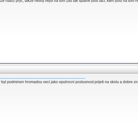
natoz pryc, takze neboj nejsi na tom zas tak spatne jsou taci, kteri jsou na tom h
 byl podminen hromadou veci jako opulrocni poslusnost prijeti na skolu a dobre znamk