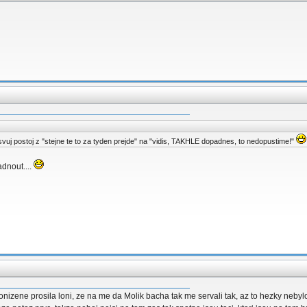
 svuj postoj z "stejne te to za tyden prejde" na "vidis, TAKHLE dopadnes, to nedopustime!"
dnout....
ponizene prosila loni, ze na me da Molik bacha tak me servali tak, az to hezky nebylo