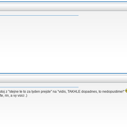
ostoj z "stejne te to za tyden prejde" na "vidis, TAKHLE dopadnes, to nedopustime!"
 rin, a vy vsici .)