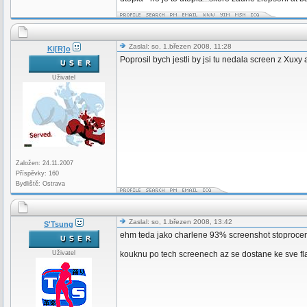
Zaslal: so, 1.březen 2008, 11:28
Ki[R]o
Poprosil bych jestli by jsi tu nedala screen z Xuxy
Uživatel
Založen: 24.11.2007
Příspěvky: 160
Bydliště: Ostrava
Zaslal: so, 1.březen 2008, 13:42
S'Tsung
ehm teda jako charlene 93% screenshot stoprocen
Uživatel
kouknu po tech screenech az se dostane ke sve fl