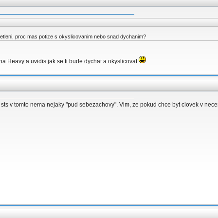
tleni, proc mas potize s okyslicovanim nebo snad dychanim?
a Heavy a uvidis jak se ti bude dychat a okyslicovat
ts v tomto nema nejaky "pud sebezachovy". Vim, ze pokud chce byt clovek v necem d