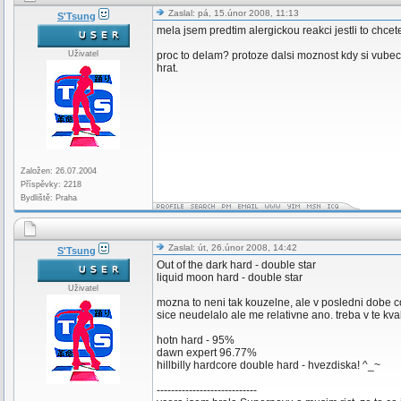
Zaslal: pá, 15.únor 2008, 11:13
S'Tsung
mela jsem predtim alergickou reakci jestli to ch
Uživatel
proc to delam? protoze dalsi moznost kdy si vubec
hrat.
Založen: 26.07.2004
Příspěvky: 2218
Bydliště: Praha
Zaslal: út, 26.únor 2008, 14:42
S'Tsung
Out of the dark hard - double star
liquid moon hard - double star
Uživatel
mozna to neni tak kouzelne, ale v posledni dobe c
sice neudelalo ale me relativne ano. treba v te kva
hotn hard - 95%
dawn expert 96.77%
hillbilly hardcore double hard - hvezdiska! ^_~
----------------------------