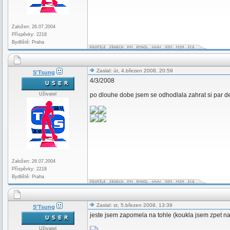
Založen: 26.07.2004
Příspěvky: 2218
Bydliště: Praha
Zaslal: út, 4.březen 2008, 20:59
S'Tsung
4/3/2008
Uživatel
po dlouhe dobe jsem se odhodlala zahrat si par de
Založen: 26.07.2004
Příspěvky: 2218
Bydliště: Praha
Zaslal: st, 5.březen 2008, 13:39
S'Tsung
jeste jsem zapomela na tohle (koukla jsem zpet na
Uživatel