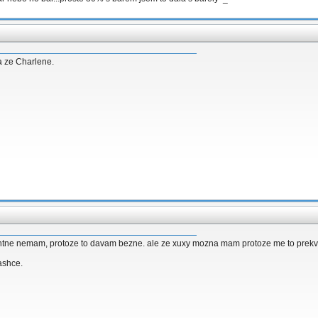
 a ze Charlene.
tne nemam, protoze to davam bezne. ale ze xuxy mozna mam protoze me to prekvap
ashce.