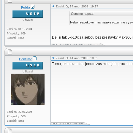
Zaslal: čt, 14.únor 2008, 19:17
Pulda
Centime napsal:
Uživatel
Nebo respektive mas nejake rozumne vysve
Založen: 01.12.2004
Příspěvky: 659
Dej si tak 5x-10x za sebou bez prestavky Max300 n
Bydliště: Brno
Zaslal: čt, 14.únor 2008, 19:52
Centime
Tomu jako rozumim, jenom zas mi nejde proc teda s
Uživatel
Založen: 22.07.2005
Příspěvky: 500
Bydliště: Brno