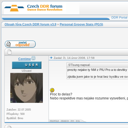
DDR Portal
Obsah fóra Czech DDR forum v3.9
»
Personal Groove Stats (PGS)
Zaslal: čt, 14.únor 2008, 17:58
Centime
S'Tsung napsal:
prezity nejake ty NM z PIU Pro a to devitky
Uživatel
zjistila jsem jake to je hrat bez kysliku ve
Proc to delas?
Nebo respektive mas nejake rozumne vysvetleni, 
Založen: 22.07.2005
Příspěvky: 500
Bydliště: Brno