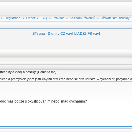
Registrace
Hledat
FAQ
Pravidla
Seznam uživatelů
Uživatelské skupiny
STsung - Dignity CZ yay! LIADZ2 FS yay!
 (tech bylo vice) a desitky (Come to me).
 svalech a premyslela jsem jestli chytnu driv krec nebo se driv udusim. = dychani pri pohybu a 
proc mas potize s okyslicovanim nebo snad dychanim?