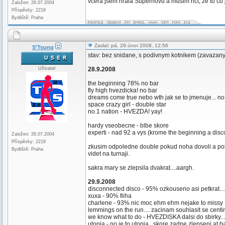
vcera jsem hrala Supernovu a musim rict, ze to co
Založen: 26.07.2004
Příspěvky: 2218
Bydliště: Praha
Zaslal: pá, 29.únor 2008, 12:56
S'Tsung
stav: bez snidane, s podivnym kotnikem (zavazan
Uživatel
28.9.2008
the beginning 78% no bar
fly high hvezdicka! no bar
dreams come true nebo wth jak se to jmenuje... no 
space crazy girl - double star
no.1 nation - HVEZDA! yay!
hardy vseobecne - blbe skore
experti - nad 92 a vys (krome the beginning a dis
Založen: 26.07.2004
Příspěvky: 2218
zkusim odpoledne double pokud noha dovoli a pokud
Bydliště: Praha
videt na turnaji.
sakra mary se zlepsila dvakrat....aargh.
29.9.2008
disconnected disco - 95% ozkouseno asi petkrat..
xuxa - 90% fiiha
charlene - 93% nic moc ehm ehm nejake to missy
lemmings on the run.... zacinam souhlasit se cent
we know what to do - HVEZDISKA dalsi do sbirky... 
utopia - no je to utopia...skore zadne zlepseni at