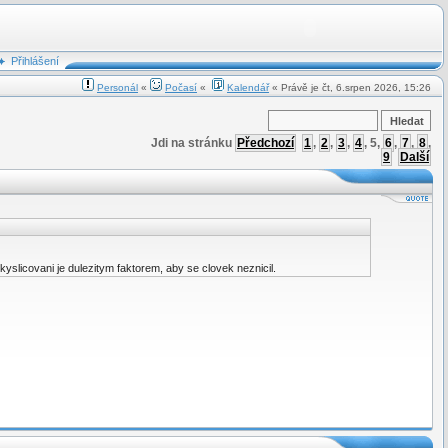
Přihlášení
Personál
«
Počasí
«
Kalendář
« Právě je čt, 6.srpen 2026, 15:26
Jdi na stránku
Předchozí
1
,
2
,
3
,
4
,
5
,
6
,
7
,
8
,
9
Další
okyslicovani je dulezitym faktorem, aby se clovek neznicil.