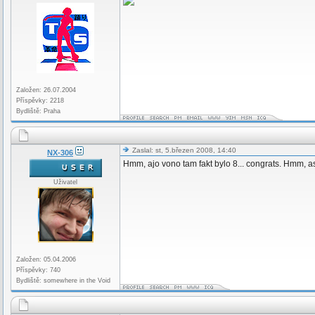
Založen: 26.07.2004
Příspěvky: 2218
Bydliště: Praha
Zaslal: st, 5.březen 2008, 14:40
NX-306
Hmm, ajo vono tam fakt bylo 8... congrats. Hmm, a
Uživatel
Založen: 05.04.2006
Příspěvky: 740
Bydliště: somewhere in the Void