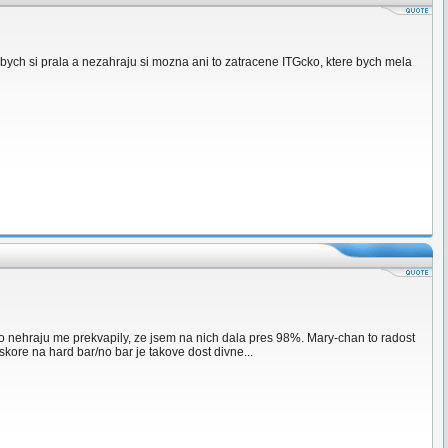
 bych si prala a nezahraju si mozna ani to zatracene ITGcko, ktere bych mela
o nehraju me prekvapily, ze jsem na nich dala pres 98%. Mary-chan to radost
 skore na hard bar/no bar je takove dost divne...