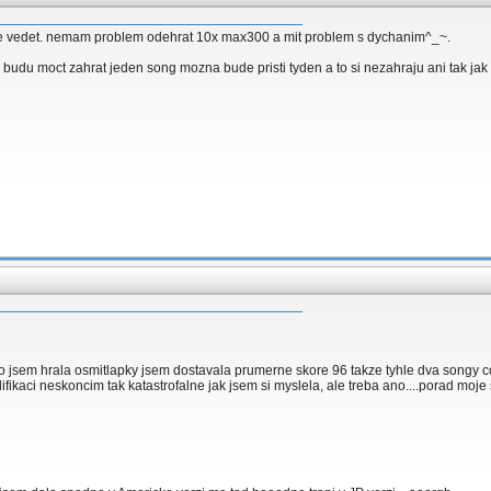
cete vedet. nemam problem odehrat 10x max300 a mit problem s dychanim^_~.
 budu moct zahrat jeden song mozna bude pristi tyden a to si nezahraju ani tak jak
o jsem hrala osmitlapky jsem dostavala prumerne skore 96 takze tyhle dva songy c
lifikaci neskoncim tak katastrofalne jak jsem si myslela, ale treba ano....porad moje