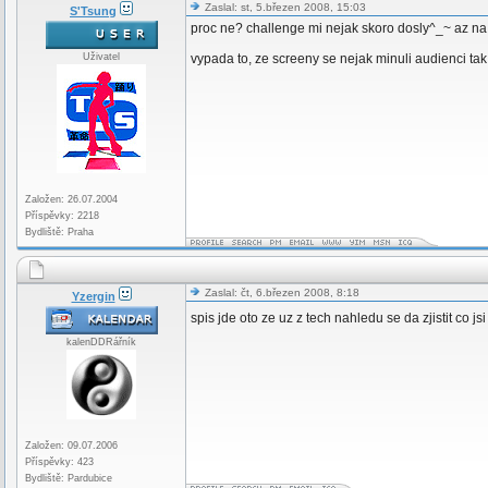
Zaslal: st, 5.březen 2008, 15:03
S'Tsung
proc ne? challenge mi nejak skoro dosly^_~ az na
Uživatel
vypada to, ze screeny se nejak minuli audienci tak
Založen: 26.07.2004
Příspěvky: 2218
Bydliště: Praha
Zaslal: čt, 6.březen 2008, 8:18
Yzergin
spis jde oto ze uz z tech nahledu se da zjistit co j
kalenDDRářník
Založen: 09.07.2006
Příspěvky: 423
Bydliště: Pardubice