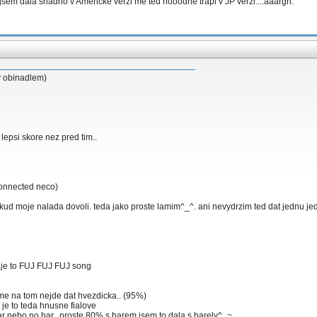
 jsem dala snadno v Americke verzi me ted hooodne trapi v JP verzi....aaargh.
y obinadlem)
lepsi skore nez pred tim..
connected neco)
 moje nalada dovoli. teda jako proste lamim^_^. ani nevydrzim ted dat jednu jedena
..je to FUJ FUJ FUJ song
ime na tom nejde dat hvezdicka.. (95%)
je to teda hnusne fialove
 bar nebo no bar...proste 80% s barem jsem to dala s barely^_~