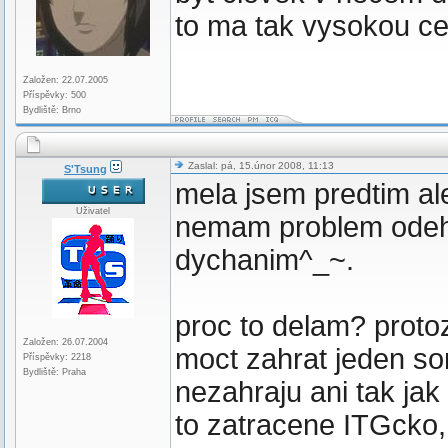
to ma tak vysokou c
Založen: 22.07.2005
Příspěvky: 500
Bydliště: Brno
Zaslal: pá, 15.únor 2008, 11:13
S'Tsung
mela jsem predtim ale
Uživatel
nemam problem odehr
dychanim^_~.
proc to delam? proto
Založen: 26.07.2004
moct zahrat jeden son
Příspěvky: 2218
Bydliště: Praha
nezahraju ani tak jak
to zatracene ITGcko,