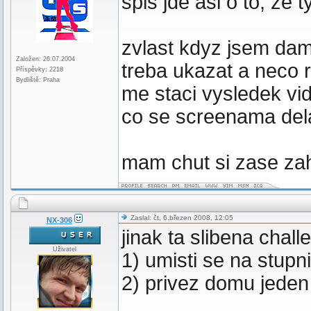
spis jde asi o to, ze
zvlast kdyz jsem dam
Založen: 26.07.2004
treba ukazat a neco r
Příspěvky: 2218
Bydliště: Praha
me staci vysledek vide
co se screenama del
mam chut si zase zah
Zaslal: čt, 6.březen 2008, 12:05
NX-306
jinak ta slibena chall
Uživatel
1) umisti se na stupn
2) privez domu jeden