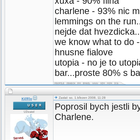
xuxa - 90% fiiha
charlene - 93% nic 
lemmings on the run.
nejde dat hvezdicka.
we know what to do -
hnusne fialove
utopia - no je to uto
bar...proste 80% s b
Zaslal: so, 1.březen 2008, 11:28
Ki[R]o
Poprosil bych jestli b
Uživatel
Charlene.