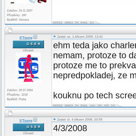
Založen: 24.11.2007
Příspěvky: 160
Bydliště: Ostrava
Zaslal: so, 1.březen 2008, 13:42
S'Tsung
ehm teda jako charl
Uživatel
nemam, protoze to 
protoze me to prekvap
nepredpokladej, ze 
Založen: 26.07.2004
kouknu po tech scree
Příspěvky: 2218
Bydliště: Praha
Zaslal: út, 4.březen 2008, 20:59
S'Tsung
4/3/2008
Uživatel