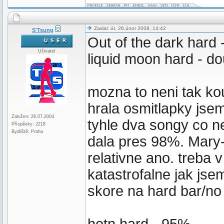
Zaslal: út, 26.únor 2008, 14:42
S'Tsung
Out of the dark hard 
Uživatel
liquid moon hard - do
mozna to neni tak ko
hrala osmitlapky jse
Založen: 26.07.2004
tyhle dva songy co n
Příspěvky: 2218
Bydliště: Praha
dala pres 98%. Mary-
relativne ano. treba v
katastrofalne jak jse
skore na hard bar/no 