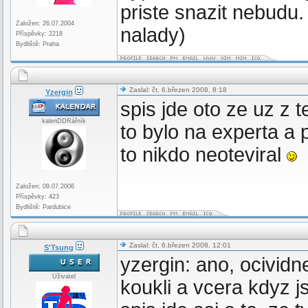
priste snazit nebudu
Založen: 26.07.2004
nalady)
Příspěvky: 2218
Bydliště: Praha
Zaslal: čt, 6.březen 2008, 8:18
Yzergin
spis jde oto ze uz z t
kalenDDRářník
to bylo na experta a 
to nikdo neoteviral
Založen: 09.07.2006
Příspěvky: 423
Bydliště: Pardubice
Zaslal: čt, 6.březen 2008, 12:01
S'Tsung
yzergin: ano, ocividn
Uživatel
koukli a vcera kdyz 