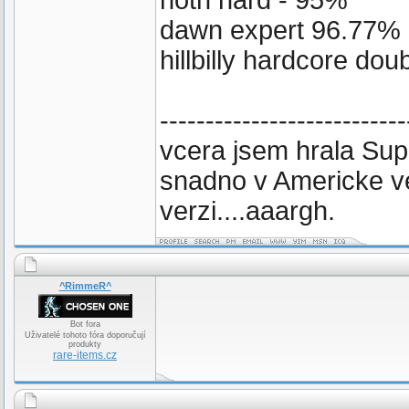
hotn hard - 95%
dawn expert 96.77%
hillbilly hardcore do
---------------------------
vcera jsem hrala Sup
snadno v Americke ve
verzi....aaargh.
^RimmeR^
Bot fora
Uživatelé tohoto fóra doporučují
produkty
rare-items.cz