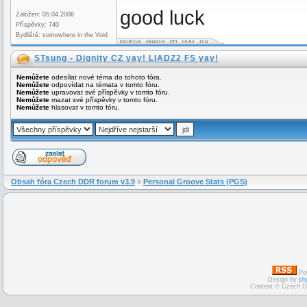
good luck
Založen: 05.04.2006
Příspěvky: 740
Bydliště: somewhere in the Void
STsung - Dignity CZ yay! LIADZ2 FS yay!
Nemůžete
odesílat nové téma do tohoto fóra.
Nemůžete
odpovídat na témata v tomto fóru.
Nemůžete
upravovat své příspěvky v tomto fóru.
Nemůžete
mazat své příspěvky v tomto fóru.
Nemůžete
hlasovat v tomto fóru.
Obsah fóra Czech DDR forum v3.9
»
Personal Groove Stats (PGS)
Po
Design by
ph
Content © Czech D