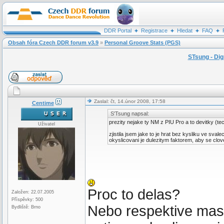
DDR Portal
Registrace
Hledat
FAQ
Obsah fóra Czech DDR forum v3.9
»
Personal Groove Stats (PGS)
STsung - Dig
Zaslal: čt, 14.únor 2008, 17:58
Centime
S'Tsung napsal:
prezity nejake ty NM z PIU Pro a to devitky (te
Uživatel
zjistila jsem jake to je hrat bez kysliku ve sva
okyslicovani je dulezitym faktorem, aby se clove
Proc to delas?
Založen: 22.07.2005
Příspěvky: 500
Nebo respektive mas
Bydliště: Brno