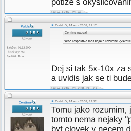
potize s okyslicova
Zaslal: čt, 14.únor 2008, 19:17
Pulda
Centime napsal:
Uživatel
Nebo respektive mas nejake rozumne vysvetlen
Založen: 01.12.2004
Příspěvky: 659
Bydliště: Brno
Dej si tak 5x-10x z
a uvidis jak se ti bu
Zaslal: čt, 14.únor 2008, 19:52
Centime
Tomu jako rozumim, j
Uživatel
tomto nema nejaky "
byt clovek v necem do