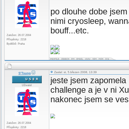
po dlouhe dobe jsem 
nimi cryosleep, wan
bouff...etc.
Založen: 26.07.2004
Příspěvky: 2218
Bydliště: Praha
Zaslal: st, 5.březen 2008, 13:39
S'Tsung
jeste jsem zapomela 
Uživatel
challenge a je v ni X
nakonec jsem se ves
Založen: 26.07.2004
Příspěvky: 2218