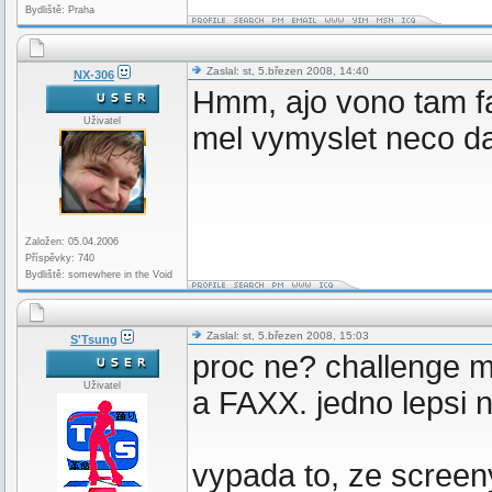
Bydliště: Praha
Zaslal: st, 5.březen 2008, 14:40
NX-306
Hmm, ajo vono tam fa
Uživatel
mel vymyslet neco da
Založen: 05.04.2006
Příspěvky: 740
Bydliště: somewhere in the Void
Zaslal: st, 5.březen 2008, 15:03
S'Tsung
proc ne? challenge 
Uživatel
a FAXX. jedno lepsi 
vypada to, ze screeny