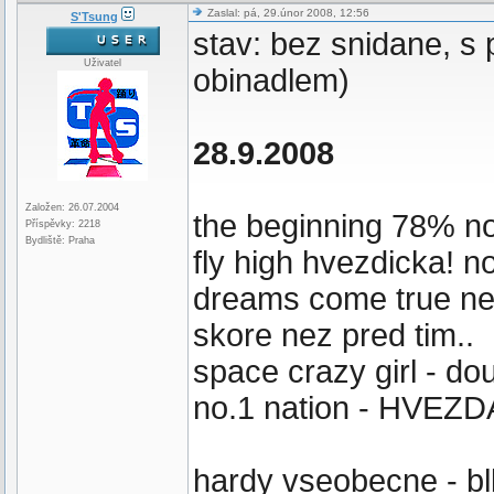
Zaslal: pá, 29.únor 2008, 12:56
S'Tsung
stav: bez snidane, s
Uživatel
obinadlem)
28.9.2008
Založen: 26.07.2004
the beginning 78% n
Příspěvky: 2218
Bydliště: Praha
fly high hvezdicka! n
dreams come true nebo
skore nez pred tim..
space crazy girl - dou
no.1 nation - HVEZD
hardy vseobecne - bl