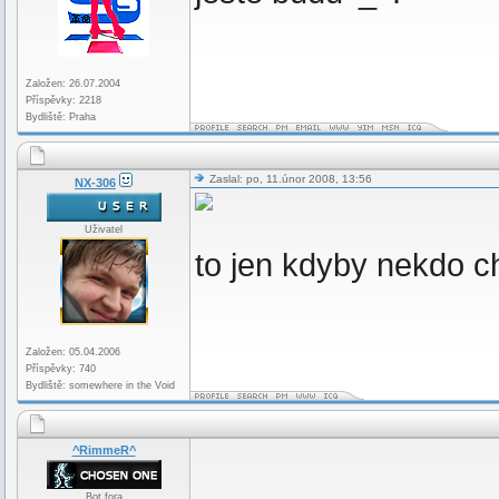
Založen: 26.07.2004
Příspěvky: 2218
Bydliště: Praha
Zaslal: po, 11.únor 2008, 13:56
NX-306
Uživatel
to jen kdyby nekdo c
Založen: 05.04.2006
Příspěvky: 740
Bydliště: somewhere in the Void
^RimmeR^
Bot fora