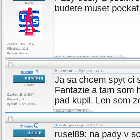
Uživatel
budete muset pockat 
Založen: 26.07.2004
Příspěvky: 2218
Bydliště: Praha
Zaslal: ne, 28.říjen 2007, 21:12
rusel89
Ja sa chcem spyt ci s
Newbie
Fantazie a tam som h
Založen: 28.10.2007
pad kupil. Len som z
Příspěvky: 3
Bydliště: Nove Zamky
Zaslal: po, 29.říjen 2007, 10:20
S'Tsung
rusel89: na pady v s
Uživatel