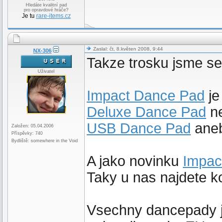
Hledáte kvalitní pad
pro opravdové hráče?
Je tu
rare-items.cz
Zaslal: čt, 8.květen 2008, 9:44
NX-306
Takze trosku jsme se
Uživatel
Impact Dance Pad
je
Deluxe Dance Pad
ne
USB Dance Pad
aneb
Založen: 05.04.2006
Příspěvky: 740
Bydliště: somewhere in the Void
A jako novinku
Impac
Taky u nas najdete k
Vsechny dancepady j