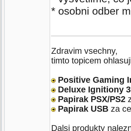
* osobni odber m
_________________
Zdravim vsechny,
timto topicem ohlasuj
Positive Gaming 
Deluxe Ignitiony 3
Papirak PSX/PS2
z
Papirak USB
za c
Dalsi produkty nalez