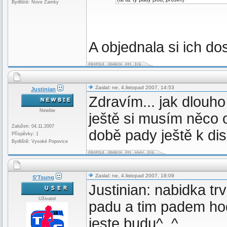
Bydliště: Nove Zamky
A objednala si ich do
Zaslal: ne, 4.listopad 2007, 14:53
Justinian
Zdravím... jak dlouho
Newbie
ještě si musím něco o
Založen: 04.11.2007
době pady ještě k di
Příspěvky: 1
Bydliště: Vysoké Popovice
Zaslal: ne, 4.listopad 2007, 18:09
S'Tsung
Justinian: nabidka t
Uživatel
padu a tim padem hodn
jeste budu^_^.