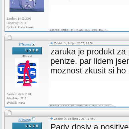
Založen: 14.03.2005
Příspěvky: 2916
Bydliště: Praha Prosek
Zaslal: út, 9.říjen 2007, 14:54
S'Tsung
zaruka je produkt za
Uživatel
penize. par lidem jse
moznost zkusit si ho m
Založen: 26.07.2004
Příspěvky: 2218
Bydliště: Praha
Zaslal: út, 16.říjen 2007, 17:59
S'Tsung
Pady dosly a positiv