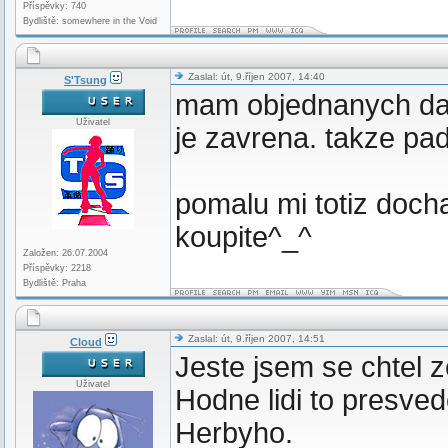
Příspěvky: 740
Bydliště: somewhere in the Void
Zaslal: út, 9.říjen 2007, 14:40
S'Tsung
mam objednanych dals
Uživatel
je zavrena. takze pady
pomalu mi totiz docha
koupite^_^
Založen: 26.07.2004
Příspěvky: 2218
Bydliště: Praha
Zaslal: út, 9.říjen 2007, 14:51
Cloud
Jeste jsem se chtel z
Uživatel
Hodne lidi to presved
Herbyho.