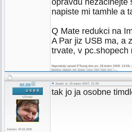
opravdu nezacinejte 
napiste mi tamhle a t
Q Mate redukci na I
A Par jiz USB ma, a 
trvate, v pc.shopech 
Naposledy upravil S'Tsung dne po, 28.leden 2008, 13:09, 
Zaslal: st, 15.srpen 2007, 21:55
NX-306
tak jo ja osobne timd
Uživatel
Založen: 05.04.2006