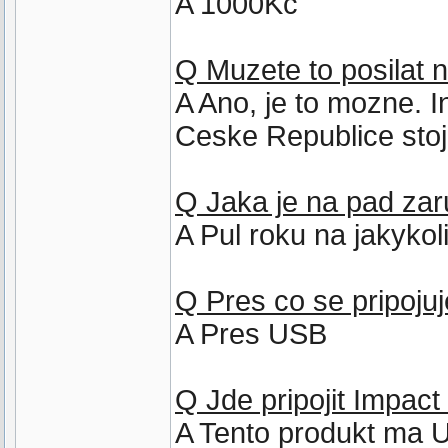
A 1000Kc
Q Muzete to posilat 
A Ano, je to mozne. 
Ceske Republice stoj
Q Jaka je na pad za
A Pul roku na jakyko
Q Pres co se pripoju
A Pres USB
Q Jde pripojit Impact
A Tento produkt ma U