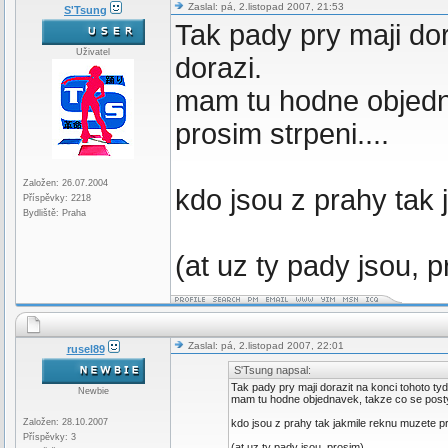
Zaslal: pá, 2.listopad 2007, 21:53
S'Tsung
Tak pady pry maji dor
Uživatel
dorazi.
mam tu hodne objedna
prosim strpeni....
Založen: 26.07.2004
kdo jsou z prahy tak 
Příspěvky: 2218
Bydliště: Praha
(at uz ty pady jsou, 
Zaslal: pá, 2.listopad 2007, 22:01
rusel89
S'Tsung napsal:
Tak pady pry maji dorazit na konci tohoto ty
Newbie
mam tu hodne objednavek, takze co se posty t
Založen: 28.10.2007
kdo jsou z prahy tak jakmile reknu muzete pri
Příspěvky: 3
(at uz ty pady jsou, prosim)