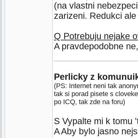
(na vlastni nebezpeci
zarizeni. Redukci al
Q Potrebuju nejake 
A pravdepodobne ne,
_________________
Perlicky z komunui
(PS: Internet neni tak anon
tak si porad pisete s clovek
po ICQ, tak zde na foru)
S Vypalte mi k tomu 't
A Aby bylo jasno nej