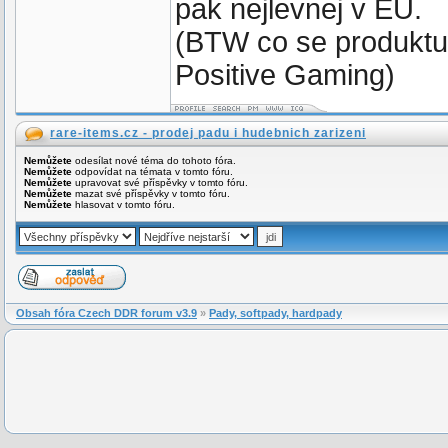
pak nejlevnej v EU.
(BTW co se produktu 
Positive Gaming)
rare-items.cz - prodej padu i hudebnich zarizeni
Nemůžete
odesílat nové téma do tohoto fóra.
Nemůžete
odpovídat na témata v tomto fóru.
Nemůžete
upravovat své příspěvky v tomto fóru.
Nemůžete
mazat své příspěvky v tomto fóru.
Nemůžete
hlasovat v tomto fóru.
Obsah fóra Czech DDR forum v3.9
»
Pady, softpady, hardpady