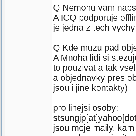
Q Nemohu vam napsat,
A ICQ podporuje offlin
je jedna z tech vychy
Q Kde muzu pad obje
A Mnoha lidi si stezu
to pouzivat a tak vse
a objednavky pres ob
jsou i jine kontakty)
pro linejsi osoby:
stsungjp[at]yahoo[dot
jsou moje maily, kam