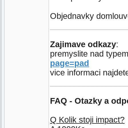
Objednavky domlouv
_________________
Zajimave odkazy
:
premyslite nad typ
page=pad
vice informaci najdet
_________________
FAQ - Otazky a odp
Q Kolik stoji impact?