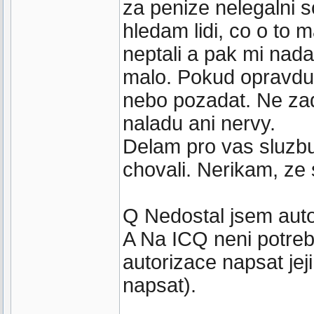
za penize nelegalni s
hledam lidi, co o to ma
neptali a pak mi nada
malo. Pokud opravdu 
nebo pozadat. Ne za
naladu ani nervy.
Delam pro vas sluzbu 
chovali. Nerikam, ze s
Q Nedostal jsem auto
A Na ICQ neni potreba
autorizace napsat jej
napsat).