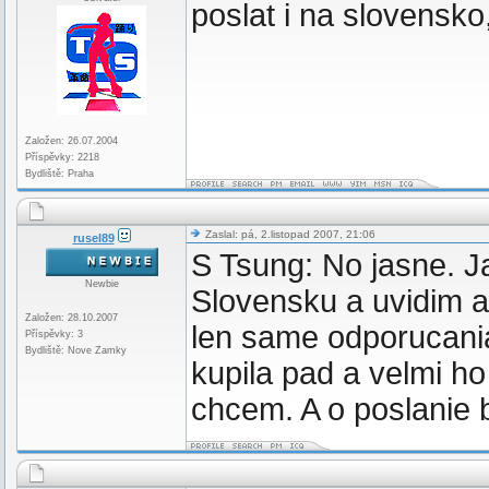
poslat i na slovensk
Založen: 26.07.2004
Příspěvky: 2218
Bydliště: Praha
Zaslal: pá, 2.listopad 2007, 21:06
rusel89
S Tsung: No jasne. Ja
Newbie
Slovensku a uvidim 
Založen: 28.10.2007
len same odporucania
Příspěvky: 3
Bydliště: Nove Zamky
kupila pad a velmi ho
chcem. A o poslanie 