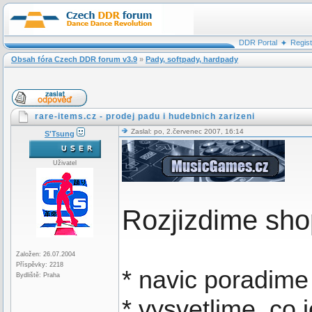
DDR Portal
Regis
Obsah fóra Czech DDR forum v3.9
»
Pady, softpady, hardpady
rare-items.cz - prodej padu i hudebnich zarizeni
Zaslal: po, 2.červenec 2007, 16:14
S'Tsung
Uživatel
Rozjizdime sh
Založen: 26.07.2004
Příspěvky: 2218
* navic poradime
Bydliště: Praha
* vysvetlime, co 