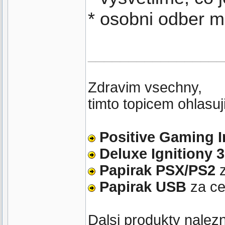
* osobni odber m
_________________
Zdravim vsechny,
timto topicem ohlasuj
Positive Gaming 
Deluxe Ignitiony 3
Papirak PSX/PS2
z
Papirak USB
za c
Dalsi produkty nalez