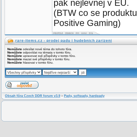
pak nejlevnej v EU.
(BTW co se produktu 
Positive Gaming)
rare-items.cz - prodej padu i hudebnich zarizeni
Nemůžete
odesílat nové téma do tohoto fóra.
Nemůžete
odpovídat na témata v tomto fóru.
Nemůžete
upravovat své příspěvky v tomto fóru.
Nemůžete
mazat své příspěvky v tomto fóru.
Nemůžete
hlasovat v tomto fóru.
Obsah fóra Czech DDR forum v3.9
»
Pady, softpady, hardpady