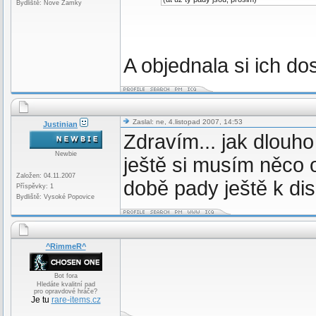
Bydliště: Nove Zamky
A objednala si ich do
Zaslal: ne, 4.listopad 2007, 14:53
Justinian
Zdravím... jak dlouho
Newbie
ještě si musím něco o
Založen: 04.11.2007
době pady ještě k di
Příspěvky: 1
Bydliště: Vysoké Popovice
^RimmeR^
Bot fora
Hledáte kvalitní pad
pro opravdové hráče?
Je tu
rare-items.cz