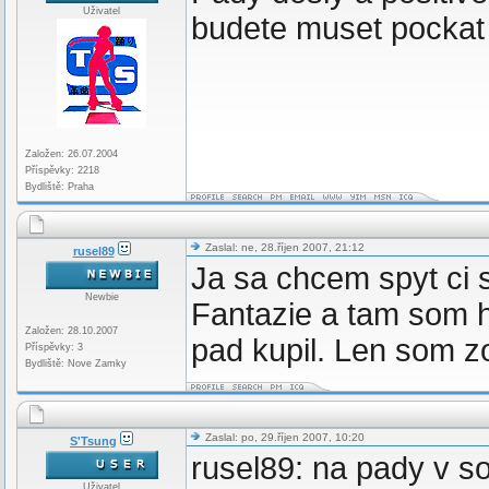
Uživatel
budete muset pockat 
Založen: 26.07.2004
Příspěvky: 2218
Bydliště: Praha
Zaslal: ne, 28.říjen 2007, 21:12
rusel89
Ja sa chcem spyt ci s
Newbie
Fantazie a tam som h
Založen: 28.10.2007
pad kupil. Len som z
Příspěvky: 3
Bydliště: Nove Zamky
Zaslal: po, 29.říjen 2007, 10:20
S'Tsung
rusel89: na pady v s
Uživatel