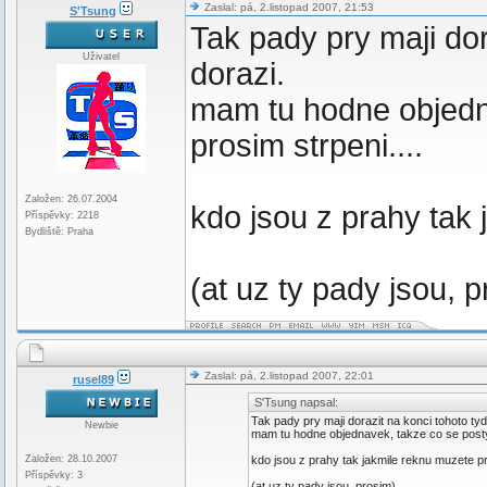
Zaslal: pá, 2.listopad 2007, 21:53
S'Tsung
Tak pady pry maji dor
Uživatel
dorazi.
mam tu hodne objedna
prosim strpeni....
Založen: 26.07.2004
kdo jsou z prahy tak 
Příspěvky: 2218
Bydliště: Praha
(at uz ty pady jsou, 
Zaslal: pá, 2.listopad 2007, 22:01
rusel89
S'Tsung napsal:
Tak pady pry maji dorazit na konci tohoto ty
Newbie
mam tu hodne objednavek, takze co se posty t
Založen: 28.10.2007
kdo jsou z prahy tak jakmile reknu muzete pri
Příspěvky: 3
(at uz ty pady jsou, prosim)