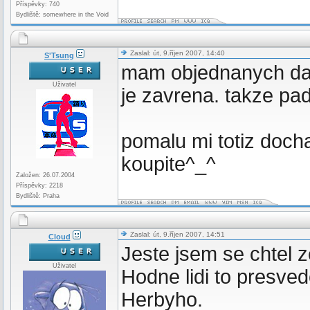
Příspěvky: 740
Bydliště: somewhere in the Void
Zaslal: út, 9.říjen 2007, 14:40
S'Tsung
mam objednanych dals
Uživatel
je zavrena. takze pady
pomalu mi totiz docha
koupite^_^
Založen: 26.07.2004
Příspěvky: 2218
Bydliště: Praha
Zaslal: út, 9.říjen 2007, 14:51
Cloud
Jeste jsem se chtel z
Uživatel
Hodne lidi to presved
Herbyho.