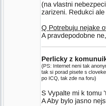
(na vlastni nebezpeci
zarizeni. Redukci al
Q Potrebuju nejake 
A pravdepodobne ne,
_________________
Perlicky z komunui
(PS: Internet neni tak anon
tak si porad pisete s clovek
po ICQ, tak zde na foru)
S Vypalte mi k tomu 't
A Aby bylo jasno nej