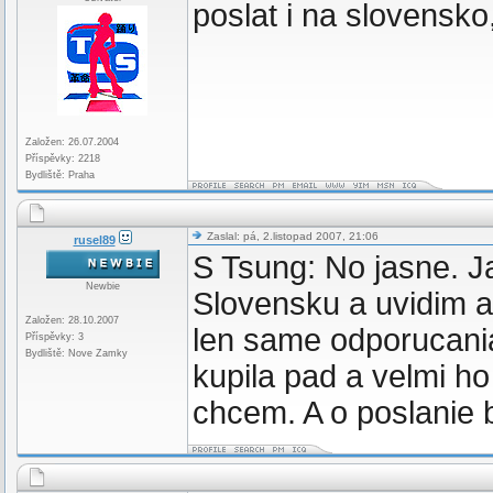
poslat i na slovensk
Založen: 26.07.2004
Příspěvky: 2218
Bydliště: Praha
Zaslal: pá, 2.listopad 2007, 21:06
rusel89
S Tsung: No jasne. Ja
Newbie
Slovensku a uvidim 
Založen: 28.10.2007
len same odporucania
Příspěvky: 3
Bydliště: Nove Zamky
kupila pad a velmi ho
chcem. A o poslanie 