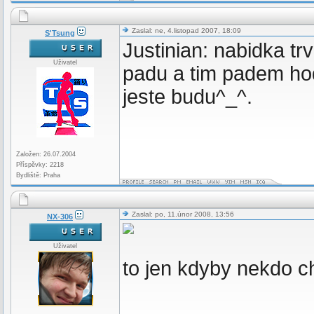
Zaslal: ne, 4.listopad 2007, 18:09
S'Tsung
Justinian: nabidka t
Uživatel
padu a tim padem hodn
jeste budu^_^.
Založen: 26.07.2004
Příspěvky: 2218
Bydliště: Praha
Zaslal: po, 11.únor 2008, 13:56
NX-306
Uživatel
to jen kdyby nekdo c