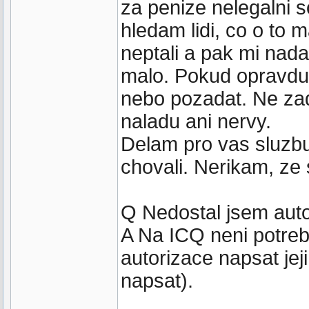
za penize nelegalni s
hledam lidi, co o to ma
neptali a pak mi nada
malo. Pokud opravdu 
nebo pozadat. Ne za
naladu ani nervy.
Delam pro vas sluzbu 
chovali. Nerikam, ze s
Q Nedostal jsem auto
A Na ICQ neni potreba
autorizace napsat jej
napsat).