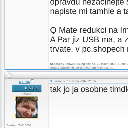
opravdu nezacinejte 
napiste mi tamhle a t
Q Mate redukci na I
A Par jiz USB ma, a 
trvate, v pc.shopech 
Naposledy upravil S'Tsung dne po, 28.leden 2008, 13:09, 
Zaslal: st, 15.srpen 2007, 21:55
NX-306
tak jo ja osobne timd
Uživatel
Založen: 05.04.2006