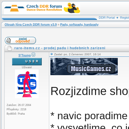
DDR Portal
Regis
Obsah fóra Czech DDR forum v3.9
»
Pady, softpady, hardpady
rare-items.cz - prodej padu i hudebnich zarizeni
Zaslal: po, 2.červenec 2007, 16:14
S'Tsung
Uživatel
Rozjizdime sh
Založen: 26.07.2004
Příspěvky: 2218
* navic poradime
Bydliště: Praha
* vysvetlime, co 