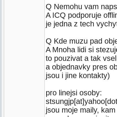
Q Nemohu vam napsat,
A ICQ podporuje offlin
je jedna z tech vychy
Q Kde muzu pad obje
A Mnoha lidi si stezu
to pouzivat a tak vse
a objednavky pres ob
jsou i jine kontakty)
pro linejsi osoby:
stsungjp[at]yahoo[dot
jsou moje maily, kam