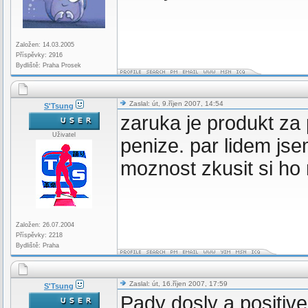
Založen: 14.03.2005
Příspěvky: 2916
Bydliště: Praha Prosek
Zaslal: út, 9.říjen 2007, 14:54
S'Tsung
zaruka je produkt za
Uživatel
penize. par lidem jse
moznost zkusit si ho m
Založen: 26.07.2004
Příspěvky: 2218
Bydliště: Praha
Zaslal: út, 16.říjen 2007, 17:59
S'Tsung
Pady dosly a positiv