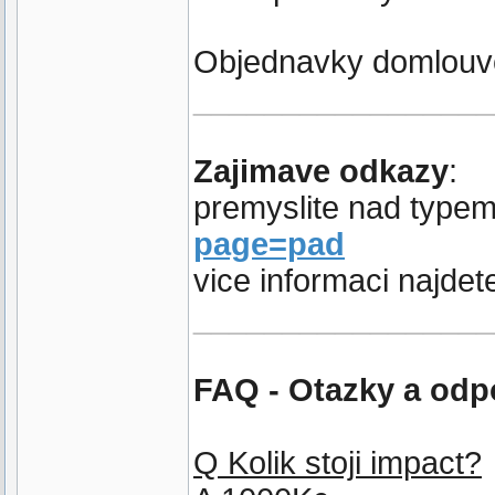
Objednavky domlouv
_________________
Zajimave odkazy
:
premyslite nad typ
page=pad
vice informaci najdet
_________________
FAQ - Otazky a odp
Q Kolik stoji impact?