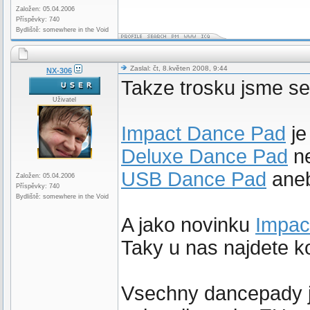
Založen: 05.04.2006
Příspěvky: 740
Bydliště: somewhere in the Void
Zaslal: čt, 8.květen 2008, 9:44
NX-306
Takze trosku jsme se
Uživatel
Impact Dance Pad
je
Deluxe Dance Pad
ne
USB Dance Pad
aneb
Založen: 05.04.2006
Příspěvky: 740
Bydliště: somewhere in the Void
A jako novinku
Impac
Taky u nas najdete k
Vsechny dancepady j