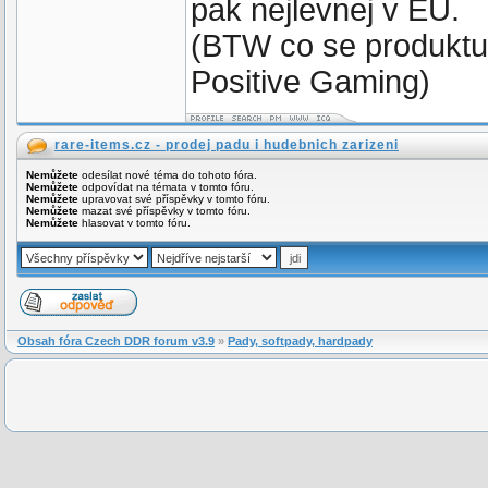
pak nejlevnej v EU.
(BTW co se produktu 
Positive Gaming)
rare-items.cz - prodej padu i hudebnich zarizeni
Nemůžete
odesílat nové téma do tohoto fóra.
Nemůžete
odpovídat na témata v tomto fóru.
Nemůžete
upravovat své příspěvky v tomto fóru.
Nemůžete
mazat své příspěvky v tomto fóru.
Nemůžete
hlasovat v tomto fóru.
Obsah fóra Czech DDR forum v3.9
»
Pady, softpady, hardpady