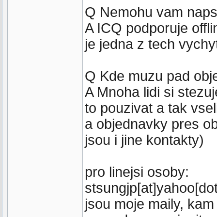
Q Nemohu vam napsat,
A ICQ podporuje offlin
je jedna z tech vychy
Q Kde muzu pad obje
A Mnoha lidi si stezu
to pouzivat a tak vse
a objednavky pres ob
jsou i jine kontakty)
pro linejsi osoby:
stsungjp[at]yahoo[dot
jsou moje maily, kam