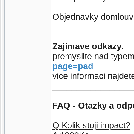
Objednavky domlouv
_________________
Zajimave odkazy
:
premyslite nad typ
page=pad
vice informaci najdet
_________________
FAQ - Otazky a odp
Q Kolik stoji impact?