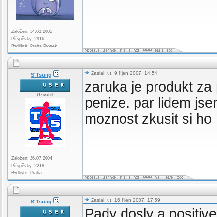
Založen: 14.03.2005
Příspěvky: 2916
Bydliště: Praha Prosek
Zaslal: út, 9.říjen 2007, 14:54
S'Tsung
zaruka je produkt za
Uživatel
penize. par lidem jse
moznost zkusit si ho m
Založen: 26.07.2004
Příspěvky: 2218
Bydliště: Praha
Zaslal: út, 16.říjen 2007, 17:59
S'Tsung
Pady dosly a positiv