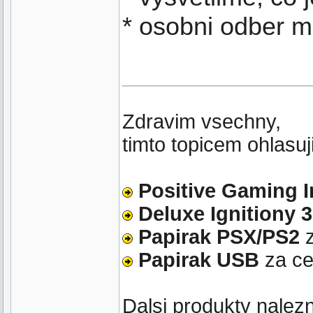
* osobni odber m
_________________
Zdravim vsechny,
timto topicem ohlasuj
Positive Gaming 
Deluxe Ignitiony 3
Papirak PSX/PS2
z
Papirak USB
za c
Dalsi produkty nalez