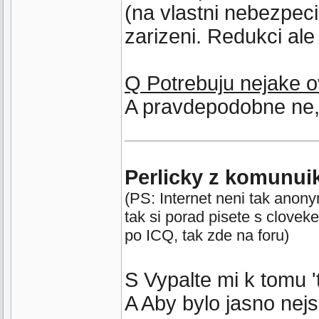
(na vlastni nebezpeci
zarizeni. Redukci al
Q Potrebuju nejake 
A pravdepodobne ne,
_________________
Perlicky z komunui
(PS: Internet neni tak anon
tak si porad pisete s clovek
po ICQ, tak zde na foru)
S Vypalte mi k tomu 't
A Aby bylo jasno nej