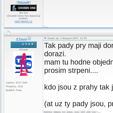
^RimmeR^
Bot fora
Uživatelé tohoto fóra doporučují
produkty
rare-items.cz
Zaslal: pá, 2.listopad 2007, 21:53
S'Tsung
Tak pady pry maji dor
Uživatel
dorazi.
mam tu hodne objedna
prosim strpeni....
Založen: 26.07.2004
kdo jsou z prahy tak 
Příspěvky: 2218
Bydliště: Praha
(at uz ty pady jsou, 