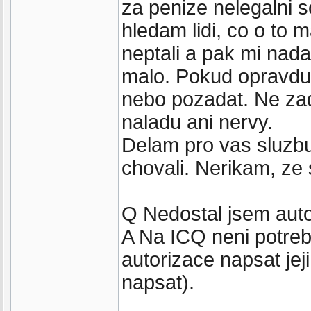
za penize nelegalni s
hledam lidi, co o to ma
neptali a pak mi nada
malo. Pokud opravdu 
nebo pozadat. Ne za
naladu ani nervy.
Delam pro vas sluzbu 
chovali. Nerikam, ze s
Q Nedostal jsem auto
A Na ICQ neni potreba
autorizace napsat jej
napsat).