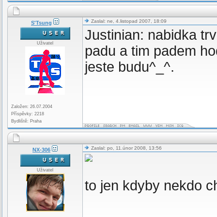
Zaslal: ne, 4.listopad 2007, 18:09
S'Tsung
Justinian: nabidka t
Uživatel
padu a tim padem hodn
jeste budu^_^.
Založen: 26.07.2004
Příspěvky: 2218
Bydliště: Praha
Zaslal: po, 11.únor 2008, 13:56
NX-306
Uživatel
to jen kdyby nekdo c