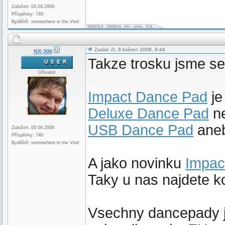
Založen: 05.04.2006
Příspěvky: 740
Bydliště: somewhere in the Void
Zaslal: čt, 8.květen 2008, 9:44
NX-306
Takze trosku jsme se
Uživatel
Impact Dance Pad
je
Deluxe Dance Pad
ne
USB Dance Pad
aneb
Založen: 05.04.2006
Příspěvky: 740
Bydliště: somewhere in the Void
A jako novinku
Impac
Taky u nas najdete k
Vsechny dancepady j