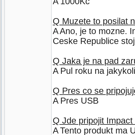
A 1000Kc
Q Muzete to posilat 
A Ano, je to mozne. 
Ceske Republice stoj
Q Jaka je na pad za
A Pul roku na jakyko
Q Pres co se pripoju
A Pres USB
Q Jde pripojit Impact
A Tento produkt ma U