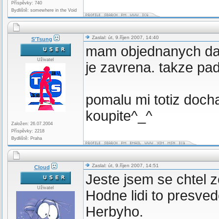
Příspěvky: 740
Bydliště: somewhere in the Void
Zaslal: út, 9.říjen 2007, 14:40
S'Tsung
mam objednanych dals
Uživatel
je zavrena. takze pady
pomalu mi totiz docha
koupite^_^
Založen: 26.07.2004
Příspěvky: 2218
Bydliště: Praha
Zaslal: út, 9.říjen 2007, 14:51
Cloud
Jeste jsem se chtel z
Uživatel
Hodne lidi to presved
Herbyho.