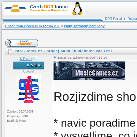
DDR Portal
Regis
Obsah fóra Czech DDR forum v3.9
»
Pady, softpady, hardpady
rare-items.cz - prodej padu i hudebnich zarizeni
Zaslal: po, 2.červenec 2007, 16:14
S'Tsung
Uživatel
Rozjizdime sh
Založen: 26.07.2004
Příspěvky: 2218
* navic poradime
Bydliště: Praha
* vysvetlime, co 