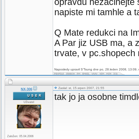
opravdu nezacinejte 
napiste mi tamhle a t
Q Mate redukci na I
A Par jiz USB ma, a 
trvate, v pc.shopech 
Naposledy upravil S'Tsung dne po, 28.leden 2008, 13:09, 
Zaslal: st, 15.srpen 2007, 21:55
NX-306
tak jo ja osobne timd
Uživatel
Založen: 05.04.2006