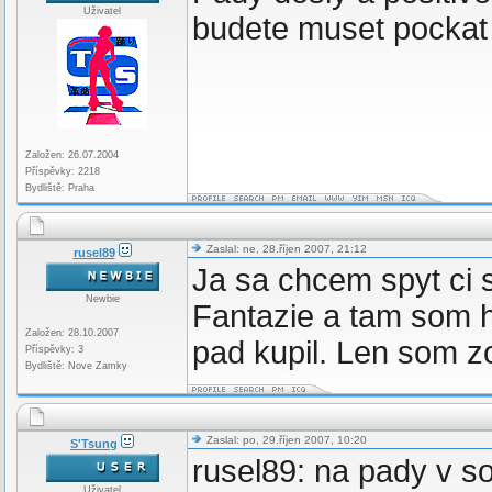
Uživatel
budete muset pockat 
Založen: 26.07.2004
Příspěvky: 2218
Bydliště: Praha
Zaslal: ne, 28.říjen 2007, 21:12
rusel89
Ja sa chcem spyt ci s
Newbie
Fantazie a tam som h
Založen: 28.10.2007
pad kupil. Len som z
Příspěvky: 3
Bydliště: Nove Zamky
Zaslal: po, 29.říjen 2007, 10:20
S'Tsung
rusel89: na pady v s
Uživatel