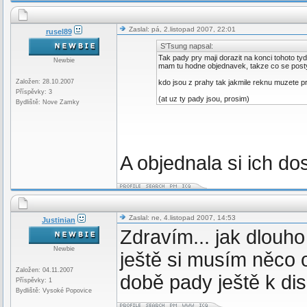
Zaslal: pá, 2.listopad 2007, 22:01
rusel89
S'Tsung napsal:
Tak pady pry maji dorazit na konci tohoto ty
Newbie
mam tu hodne objednavek, takze co se posty t
Založen: 28.10.2007
kdo jsou z prahy tak jakmile reknu muzete pri
Příspěvky: 3
(at uz ty pady jsou, prosim)
Bydliště: Nove Zamky
A objednala si ich do
Zaslal: ne, 4.listopad 2007, 14:53
Justinian
Zdravím... jak dlouho
Newbie
ještě si musím něco o
Založen: 04.11.2007
době pady ještě k di
Příspěvky: 1
Bydliště: Vysoké Popovice