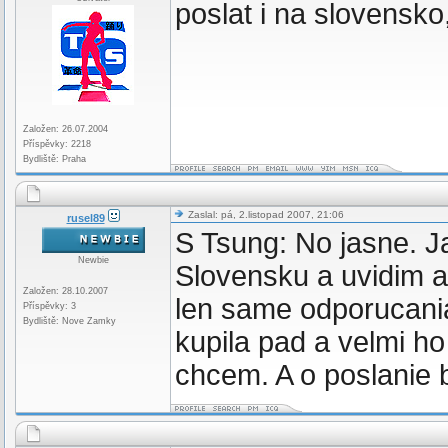
poslat i na slovensk
Založen: 26.07.2004
Příspěvky: 2218
Bydliště: Praha
Zaslal: pá, 2.listopad 2007, 21:06
rusel89
S Tsung: No jasne. Ja
Newbie
Slovensku a uvidim 
Založen: 28.10.2007
len same odporucania
Příspěvky: 3
Bydliště: Nove Zamky
kupila pad a velmi ho
chcem. A o poslanie 