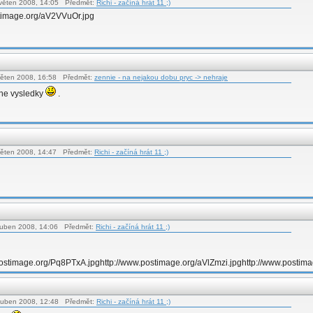
květen 2008, 14:05 Předmět:
Richi - začíná hrát 11 ;)
stimage.org/aV2VVuOr.jpg
květen 2008, 16:58 Předmět:
zennie - na nejakou dobu pryc -> nehraje
ne vysledky
.
květen 2008, 14:47 Předmět:
Richi - začíná hrát 11 ;)
duben 2008, 14:06 Předmět:
Richi - začíná hrát 11 ;)
postimage.org/Pq8PTxA.jpghttp://www.postimage.org/aVlZmzi.jpghttp://www.postima
duben 2008, 12:48 Předmět:
Richi - začíná hrát 11 ;)