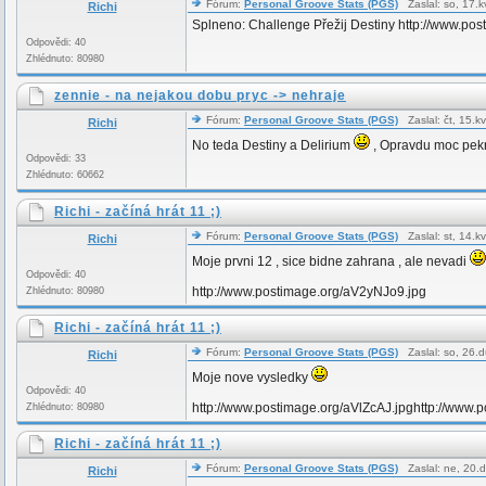
Fórum:
Personal Groove Stats (PGS)
Zaslal: so, 17.
Richi
Splneno: Challenge Přežij Destiny http://www.po
Odpovědi: 40
Zhlédnuto: 80980
zennie - na nejakou dobu pryc -> nehraje
Fórum:
Personal Groove Stats (PGS)
Zaslal: čt, 15.
Richi
No teda Destiny a Delirium
, Opravdu moc pek
Odpovědi: 33
Zhlédnuto: 60662
Richi - začíná hrát 11 ;)
Fórum:
Personal Groove Stats (PGS)
Zaslal: st, 14.
Richi
Moje prvni 12 , sice bidne zahrana , ale nevadi
Odpovědi: 40
http://www.postimage.org/aV2yNJo9.jpg
Zhlédnuto: 80980
Richi - začíná hrát 11 ;)
Fórum:
Personal Groove Stats (PGS)
Zaslal: so, 26.
Richi
Moje nove vysledky
Odpovědi: 40
http://www.postimage.org/aVlZcAJ.jpghttp://www.
Zhlédnuto: 80980
Richi - začíná hrát 11 ;)
Fórum:
Personal Groove Stats (PGS)
Zaslal: ne, 20.
Richi