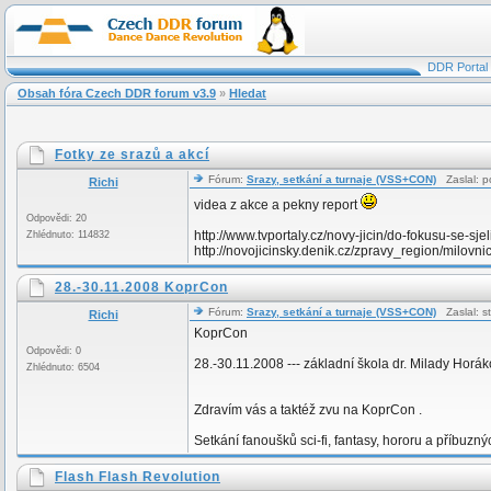
DDR Portal
Obsah fóra Czech DDR forum v3.9
»
Hledat
Fotky ze srazů a akcí
Fórum:
Srazy, setkání a turnaje (VSS+CON)
Zaslal: p
Richi
videa z akce a pekny report
Odpovědi: 20
http://www.tvportaly.cz/novy-jicin/do-fokusu-se-sjeli
Zhlédnuto: 114832
http://novojicinsky.denik.cz/zpravy_region/milovnici-
28.-30.11.2008 KoprCon
Fórum:
Srazy, setkání a turnaje (VSS+CON)
Zaslal: s
Richi
KoprCon
Odpovědi: 0
28.-30.11.2008 --- základní škola dr. Milady Horák
Zhlédnuto: 6504
Zdravím vás a taktéž zvu na KoprCon .
Setkání fanoušků sci-fi, fantasy, hororu a příbuznýc
Flash Flash Revolution