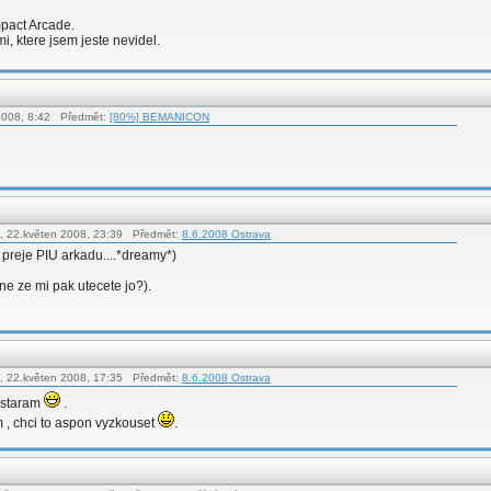
mpact Arcade.
i, ktere jsem jeste nevidel.
 2008, 8:42 Předmět:
[80%] BEMANICON
t, 22.květen 2008, 23:39 Předmět:
8.6.2008 Ostrava
 preje PIU arkadu....*dreamy*)
e ze mi pak utecete jo?).
t, 22.květen 2008, 17:35 Předmět:
8.6.2008 Ostrava
ostaram
.
m , chci to aspon vyzkouset
.