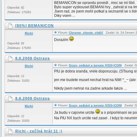
BEMANICON se opravdu povedl , moc se mi libil.
Bylo super vyzkouset BEMANI hry , zahrat si na I
Odpovědi: 82
Jsem rad, ze jsem mohl potkat a seznamit se s lidm
Zhlédnuto: 175283
Diky vsem ...
[80%] BEMANICON
Fórum:
Chceme, chcete, chtějí
Zaslal: út, 24.červen
Richi
Dorazim
Odpovědi: 82
Zhlédnuto: 175283
8.6.2008 Ostrava
Fórum:
Srazy, setkání a turnaje (VSS+CON)
Zaslal: č
Richi
PIU je dobra sranda, vrele doporucuju. (STsung si
Odpovědi: 12
jen me budete muset nechat hrat na NM! ^_~ (ale n
Zhlédnuto: 31053
Nikdy jsem nehral na zadne arkade takze ...
8.6.2008 Ostrava
Fórum:
Srazy, setkání a turnaje (VSS+CON)
Zaslal: č
Richi
Ja budu v cajovne urcite
a o pripominani se p
Odpovědi: 12
Na PIU NX bych urcite rad zasel . I kdyz to neumi
Zhlédnuto: 31053
Richi - začíná hrát 11 ;)