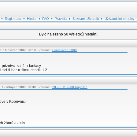
Registrace
Hledat
FAQ
Pravidla
Seznam uživatelů
Uživatelské skupiny
Bylo nalezeno 50 výsledků hledání.
o, 16.březen 2009, 20:19 Předmět:
Cravatacon 2009
-priznivci-sci-fi-a-fantasy
sci-fi-her-a-filmu-chodili-i-2 ...
t, 12.listopad 2008, 20:39 Předmět:
28.-30.11.2008 KoprCon
ové v Kopřivnici
h žánrů a aktiv ...