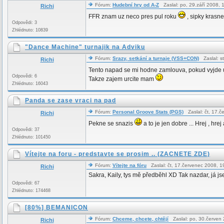
Fórum:
Hudební hry od A-Z
Zaslal: po, 29.září 2008,
Richi
FFR znam uz neco pres pul roku
, sipky krasne
Odpovědi: 3
Zhlédnuto: 10839
"Dance Machine" turnajik na Adviku
Fórum:
Srazy, setkání a turnaje (VSS+CON)
Zaslal: s
Richi
Tento napad se mi hodne zamlouva, pokud vyjde 
Odpovědi: 6
Takze zajem urcite mam
Zhlédnuto: 16043
Panda se zase vraci na pad
Fórum:
Personal Groove Stats (PGS)
Zaslal: čt, 17.
Richi
Pekne se snazis
a to je jen dobre ... Hrej , hre
Odpovědi: 37
Zhlédnuto: 101450
Vítejte na foru - predstavte se prosim .. (ZACNETE ZDE)
Fórum:
Vítejte na fóru
Zaslal: čt, 17.červenec 2008, 
Richi
Sakra, Kaily, tys mě předběhl XD Tak nazdar, já j
Odpovědi: 67
Zhlédnuto: 174468
[80%] BEMANICON
Fórum:
Chceme, chcete, chtějí
Zaslal: po, 30.červen
Richi