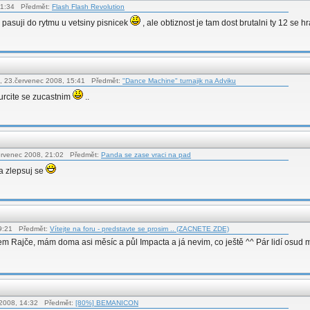
 11:34 Předmět:
Flash Flash Revolution
 pasuji do rytmu u vetsiny pisnicek
, ale obtiznost je tam dost brutalni ty 12 se 
t, 23.červenec 2008, 15:41 Předmět:
"Dance Machine" turnajik na Adviku
urcite se zucastnim
..
červenec 2008, 21:02 Předmět:
Panda se zase vraci na pad
j a zlepsuj se
19:21 Předmět:
Vítejte na foru - predstavte se prosim .. (ZACNETE ZDE)
sem Rajče, mám doma asi měsíc a půl Impacta a já nevim, co ještě ^^ Pár lidí osud 
 2008, 14:32 Předmět:
[80%] BEMANICON