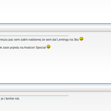
t nemuzu pac sem zatim nadsenej ze sem dal Lemingy na 3ku
rok zase pojedu na Avalcon Special
 je i tenhle rok.