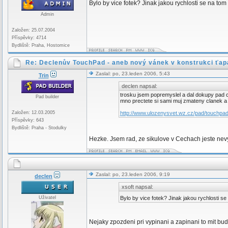
Bylo by vice fotek? Jinak jakou rychlosti se na to
Admin
Založen: 25.07.2004
Příspěvky: 4714
Bydliště: Praha, Hostomice
Re: Declenův TouchPad - aneb nový vánek v konstrukci ťap
Zaslal: po, 23.leden 2006, 5:43
Trin
declen napsal:
trosku jsem popremyslel a dal dokupy pad co
Pad builder
mno prectete si sami muj zmateny clanek a 
Založen: 12.03.2005
http://www.ulozenysvet.wz.cz/pad/touchpa
Příspěvky: 643
Bydliště: Praha - Stodulky
Hezke. Jsem rad, ze sikulove v Cechach jeste nev
Zaslal: po, 23.leden 2006, 9:19
declen
xsoft napsal:
Uživatel
Bylo by vice fotek? Jinak jakou rychlosti s
Nejaky zpozdeni pri vypinani a zapinani to mit bu