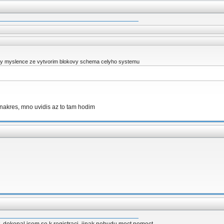
ty myslence ze vytvorim blokovy schema celyho systemu
nakres, mno uvidis az to tam hodim