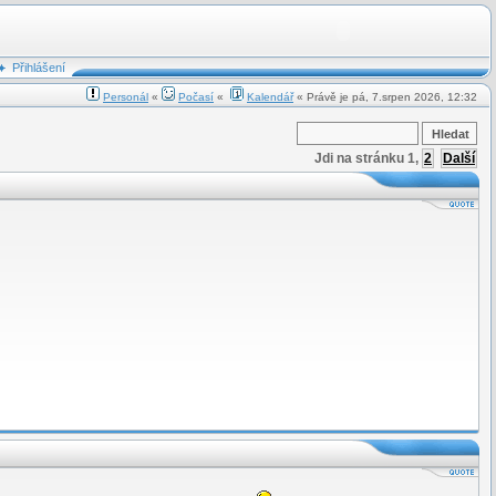
Přihlášení
Personál
«
Počasí
«
Kalendář
« Právě je pá, 7.srpen 2026, 12:32
Jdi na stránku
1
,
2
Další