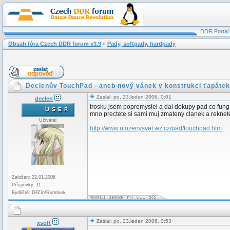
DDR Portal
Obsah fóra Czech DDR forum v3.9
»
Pady, softpady, hardpady
Declenův TouchPad - aneb nový vánek v konstrukci ťapátek
Zaslal: po, 23.leden 2006, 0:01
declen
trosku jsem popremyslel a dal dokupy pad co funguj
mno prectete si sami muj zmateny clanek a reknete
Uživatel
http://www.ulozenysvet.wz.cz/pad/touchpad.htm
Založen: 22.01.2006
Příspěvky: 11
Bydliště: Děčín/Rumburk
Zaslal: po, 23.leden 2006, 0:53
xsoft