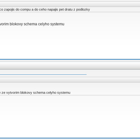
 co zapojis do compu a do ceho napajis pet dratu z podlozky
tvorim blokovy schema celyho systemu
e ze vytvorim blokovy schema celyho systemu