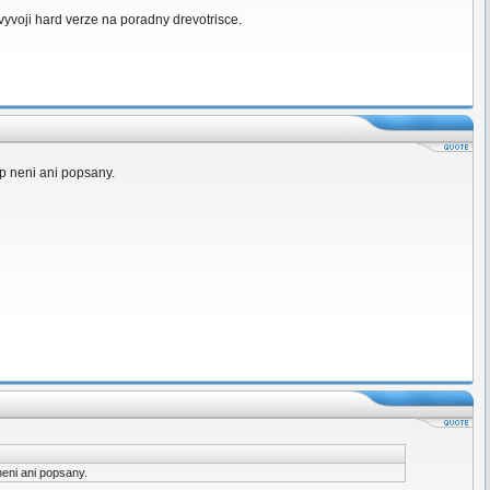
e vyvoji hard verze na poradny drevotrisce.
ip neni ani popsany.
neni ani popsany.