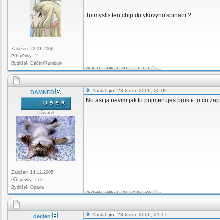
To myslis ten chip dotykovyho spinani ?
Založen: 22.01.2006
Příspěvky: 11
Bydliště: Děčín/Rumburk
Zaslal: po, 23.leden 2006, 20:09
DAMNED
No asi ja nevim jak to pojmenujes proste to co za
Uživatel
Založen: 14.12.2005
Příspěvky: 175
Bydliště: Opava
Zaslal: po, 23.leden 2006, 21:17
declen