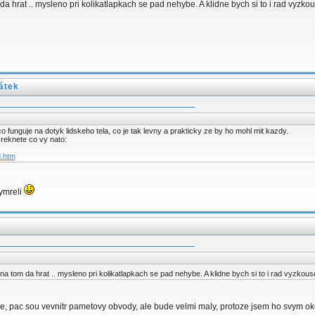
m da hrat .. mysleno pri kolikatlapkach se pad nehybe. A klidne bych si to i rad vy
átek
 funguje na dotyk lidskeho tela, co je tak levny a prakticky ze by ho mohl mit kazdy.
reknete co vy nato:
d.htm
ymreli
e na tom da hrat .. mysleno pri kolikatlapkach se pad nehybe. A klidne bych si to i rad vyzk
de, pac sou vevnitr pametovy obvody, ale bude velmi maly, protoze jsem ho svym oke