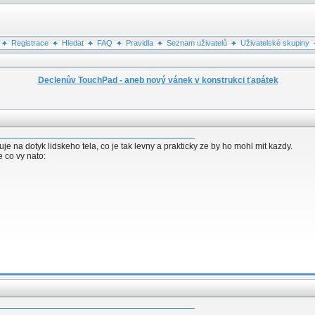
Registrace
Hledat
FAQ
Pravidla
Seznam uživatelů
Uživatelské skupiny
Declenův TouchPad - aneb nový vánek v konstrukci ťapátek
e na dotyk lidskeho tela, co je tak levny a prakticky ze by ho mohl mit kazdy.
 co vy nato: