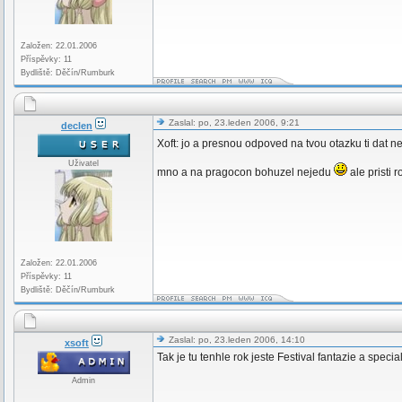
Založen: 22.01.2006
Příspěvky: 11
Bydliště: Děčín/Rumburk
Zaslal: po, 23.leden 2006, 9:21
declen
Xoft: jo a presnou odpoved na tvou otazku ti da
Uživatel
mno a na pragocon bohuzel nejedu
ale pristi 
Založen: 22.01.2006
Příspěvky: 11
Bydliště: Děčín/Rumburk
Zaslal: po, 23.leden 2006, 14:10
xsoft
Tak je tu tenhle rok jeste Festival fantazie a special
Admin