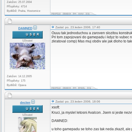
Založen: 25.07.2004
Příspěvky: 4714
Bydliště: Praha, Hostomice
Zaslal: po, 23.leden 2006, 17:40
DAMNED
Ouuu tak jednoduchou a zaroven slozitou konstrukc
Pri tom zapojovani do gamepadu i kdyz to vubec n
Uživatel
zkratoval comp) Mas muj obdiv ale jak dloho to ta
Založen: 14.12.2005
Příspěvky: 175
Bydliště: Opava
Zaslal: po, 23.leden 2006, 18:06
declen
xsoft:
Kruci, ja myslel letosni Avalcon. Jsem si jeste nezv
Uživatel
DAMNED:
u toho gamepadu se toho zas tak neda zkazit, ale p