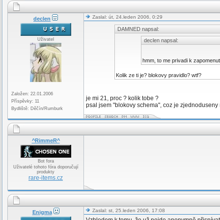
Zaslal: út, 24.leden 2006, 0:29
declen
DAMNED napsal:
Uživatel
declen napsal:
hmm, to me privadi k zapomenu
Kolik ze ti je? blokovy pravidlo? wtf?
Založen: 22.01.2006
je mi 21, proc ? kolik tobe ?
Příspěvky: 11
psal jsem "blokovy schema", coz je zjednoduseny 
Bydliště: Děčín/Rumburk
^RimmeR^
Bot fora
Uživatelé tohoto fóra doporučují
produkty
rare-items.cz
Zaslal: st, 25.leden 2006, 17:08
Enigma