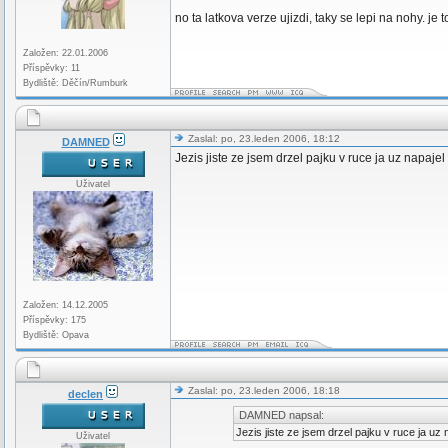
no ta latkova verze ujizdi, taky se lepi na nohy. je
Založen: 22.01.2006
Příspěvky: 11
Bydliště: Děčín/Rumburk
Zaslal: po, 23.leden 2006, 18:12
DAMNED
Jezis jiste ze jsem drzel pajku v ruce ja uz napaj
Uživatel
Založen: 14.12.2005
Příspěvky: 175
Bydliště: Opava
Zaslal: po, 23.leden 2006, 18:18
declen
DAMNED napsal:
Jezis jiste ze jsem drzel pajku v ruce ja u
Uživatel