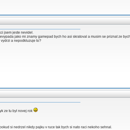
i jsem jeste nevidel.
evypada jako mi znamy gamepad bych ho asi skratoval a musim se priznat ze bych t
k vydrzi a nepodkluzuje to?
yk ze tu byl novej rok
okud si nedrzel nikdy pajku v ruce tak bych si nato raci nekoho sehnal.