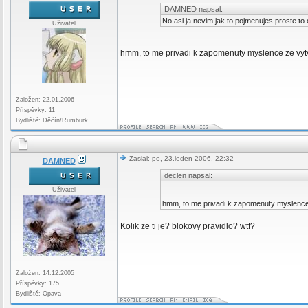
DAMNED napsal:
No asi ja nevim jak to pojmenujes proste to
Uživatel
hmm, to me privadi k zapomenuty myslence ze vy
Založen: 22.01.2006
Příspěvky: 11
Bydliště: Děčín/Rumburk
Zaslal: po, 23.leden 2006, 22:32
DAMNED
declen napsal:
Uživatel
hmm, to me privadi k zapomenuty myslenc
Kolik ze ti je? blokovy pravidlo? wtf?
Založen: 14.12.2005
Příspěvky: 175
Bydliště: Opava