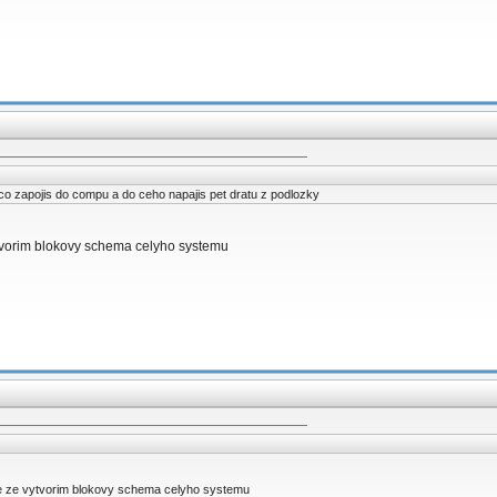
 co zapojis do compu a do ceho napajis pet dratu z podlozky
tvorim blokovy schema celyho systemu
e ze vytvorim blokovy schema celyho systemu