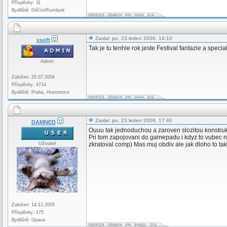
Příspěvky: 11
Bydliště: Děčín/Rumburk
Zaslal: po, 23.leden 2006, 14:10
xsoft
Tak je tu tenhle rok jeste Festival fantazie a special
Admin
Založen: 25.07.2004
Příspěvky: 4714
Bydliště: Praha, Hostomice
Zaslal: po, 23.leden 2006, 17:40
DAMNED
Ouuu tak jednoduchou a zaroven slozitou konstrukc
Pri tom zapojovani do gamepadu i kdyz to vubec n
Uživatel
zkratoval comp) Mas muj obdiv ale jak dloho to ta
Založen: 14.12.2005
Příspěvky: 175
Bydliště: Opava