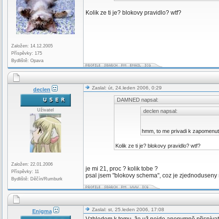
Kolik ze ti je? blokovy pravidlo? wtf?
Založen: 14.12.2005
Příspěvky: 175
Bydliště: Opava
Zaslal: út, 24.leden 2006, 0:29
declen
DAMNED napsal:
Uživatel
declen napsal:
hmm, to me privadi k zapomenu
Kolik ze ti je? blokovy pravidlo? wtf?
Založen: 22.01.2006
je mi 21, proc ? kolik tobe ?
Příspěvky: 11
psal jsem "blokovy schema", coz je zjednoduseny 
Bydliště: Děčín/Rumburk
Zaslal: st, 25.leden 2006, 17:08
Enigma