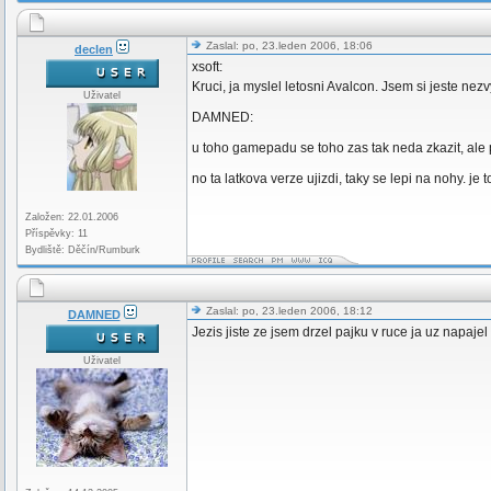
Zaslal: po, 23.leden 2006, 18:06
declen
xsoft:
Kruci, ja myslel letosni Avalcon. Jsem si jeste nezv
Uživatel
DAMNED:
u toho gamepadu se toho zas tak neda zkazit, ale p
no ta latkova verze ujizdi, taky se lepi na nohy. je
Založen: 22.01.2006
Příspěvky: 11
Bydliště: Děčín/Rumburk
Zaslal: po, 23.leden 2006, 18:12
DAMNED
Jezis jiste ze jsem drzel pajku v ruce ja uz napaj
Uživatel