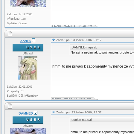
Založen: 14.12.2005
Příspěvky: 175
Bydliště: Opava
Zaslal: po, 23.leden 2006, 21:17
declen
DAMNED napsal:
No asi ja nevim jak to pojmenujes proste to
Uživatel
hmm, to me privadi k zapomenuty myslence ze vy
Založen: 22.01.2006
Příspěvky: 11
Bydliště: Děčín/Rumburk
Zaslal: po, 23.leden 2006, 22:32
DAMNED
declen napsal:
Uživatel
hmm, to me privadi k zapomenuty myslenc