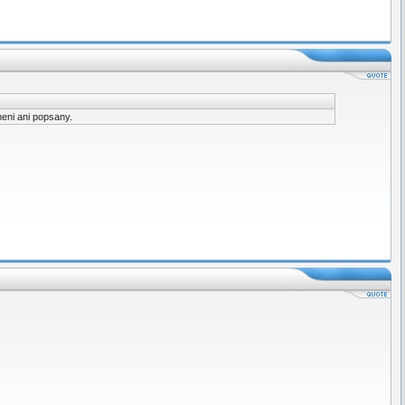
neni ani popsany.