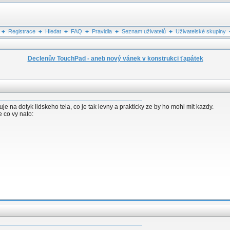
Registrace
Hledat
FAQ
Pravidla
Seznam uživatelů
Uživatelské skupiny
Declenův TouchPad - aneb nový vánek v konstrukci ťapátek
e na dotyk lidskeho tela, co je tak levny a prakticky ze by ho mohl mit kazdy.
 co vy nato: