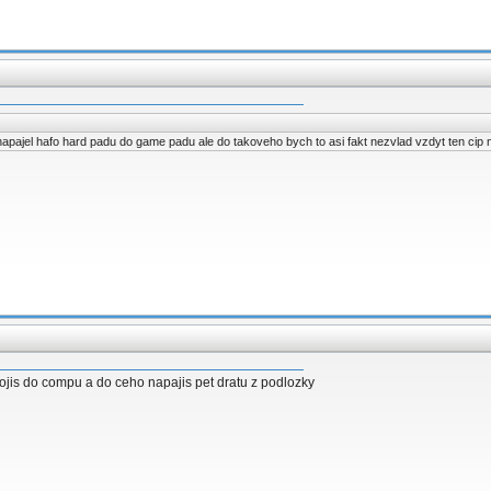
z napajel hafo hard padu do game padu ale do takoveho bych to asi fakt nezvlad vzdyt ten cip 
pojis do compu a do ceho napajis pet dratu z podlozky