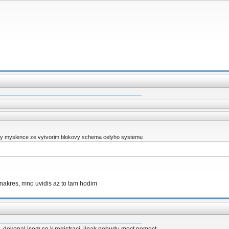
ty myslence ze vytvorim blokovy schema celyho systemu
nakres, mno uvidis az to tam hodim