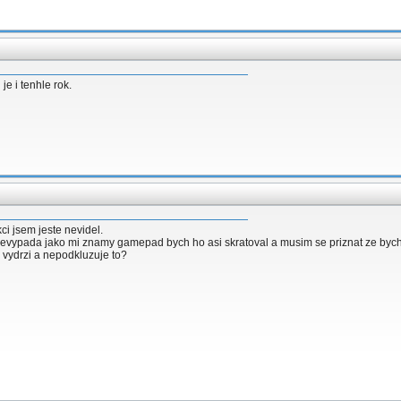
 je i tenhle rok.
i jsem jeste nevidel.
evypada jako mi znamy gamepad bych ho asi skratoval a musim se priznat ze bych t
k vydrzi a nepodkluzuje to?