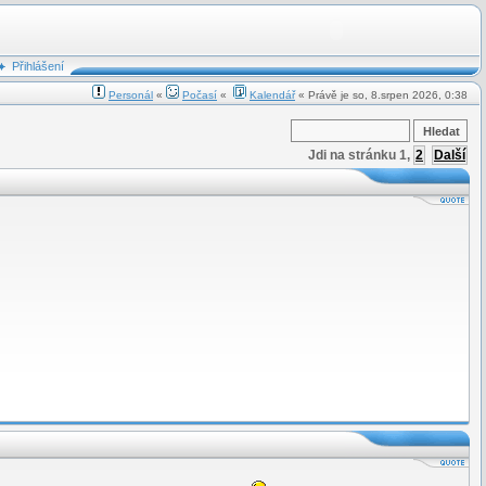
Přihlášení
Personál
«
Počasí
«
Kalendář
« Právě je so, 8.srpen 2026, 0:38
Jdi na stránku
1
,
2
Další