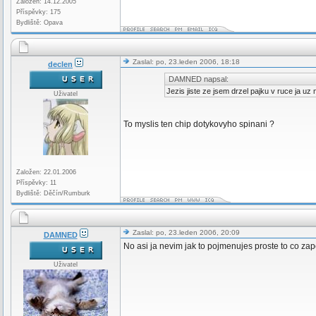
Založen: 14.12.2005
Příspěvky: 175
Bydliště: Opava
Zaslal: po, 23.leden 2006, 18:18
declen
DAMNED napsal:
Jezis jiste ze jsem drzel pajku v ruce ja u
Uživatel
To myslis ten chip dotykovyho spinani ?
Založen: 22.01.2006
Příspěvky: 11
Bydliště: Děčín/Rumburk
Zaslal: po, 23.leden 2006, 20:09
DAMNED
No asi ja nevim jak to pojmenujes proste to co za
Uživatel