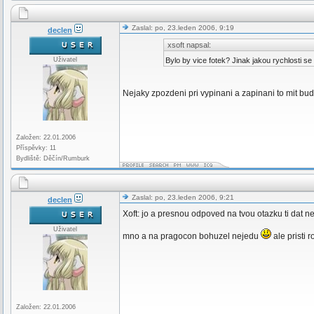
Zaslal: po, 23.leden 2006, 9:19
declen
xsoft napsal:
Uživatel
Bylo by vice fotek? Jinak jakou rychlosti s
Nejaky zpozdeni pri vypinani a zapinani to mit bu
Založen: 22.01.2006
Příspěvky: 11
Bydliště: Děčín/Rumburk
Zaslal: po, 23.leden 2006, 9:21
declen
Xoft: jo a presnou odpoved na tvou otazku ti da
Uživatel
mno a na pragocon bohuzel nejedu
ale pristi 
Založen: 22.01.2006