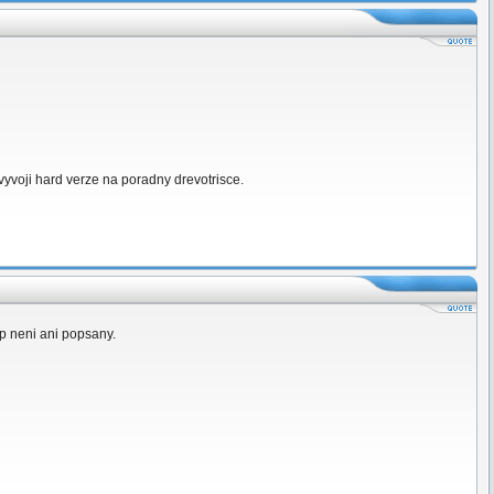
e vyvoji hard verze na poradny drevotrisce.
ip neni ani popsany.