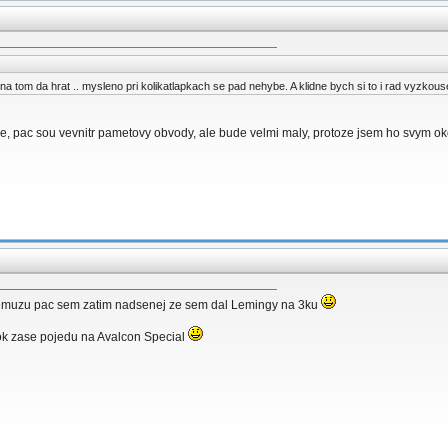
e na tom da hrat .. mysleno pri kolikatlapkach se pad nehybe. A klidne bych si to i rad vyzk
de, pac sou vevnitr pametovy obvody, ale bude velmi maly, protoze jsem ho svym oke
t nemuzu pac sem zatim nadsenej ze sem dal Lemingy na 3ku
rok zase pojedu na Avalcon Special