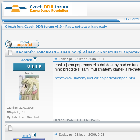
DDR Portal
Obsah fóra Czech DDR forum v3.9
»
Pady, softpady, hardpady
Declenův TouchPad - aneb nový vánek v konstrukci ťapátek
Zaslal: po, 23.leden 2006, 0:01
declen
trosku jsem popremyslel a dal dokupy pad co funguj
mno prectete si sami muj zmateny clanek a reknete
Uživatel
http://www.ulozenysvet.wz.cz/pad/touchpad.htm
Založen: 22.01.2006
Příspěvky: 11
Bydliště: Děčín/Rumburk
Zaslal: po, 23.leden 2006, 0:53
xsoft