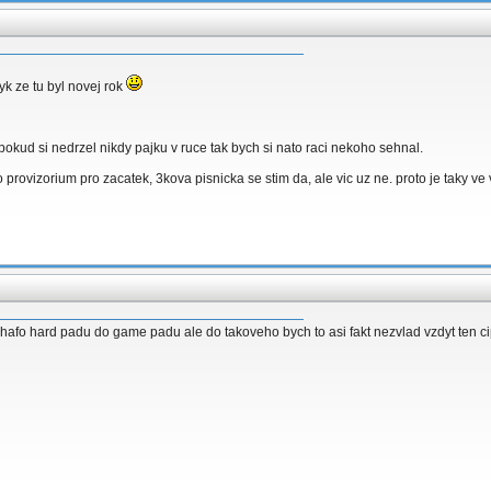
yk ze tu byl novej rok
okud si nedrzel nikdy pajku v ruce tak bych si nato raci nekoho sehnal.
 to provizorium pro zacatek, 3kova pisnicka se stim da, ale vic uz ne. proto je taky v
el hafo hard padu do game padu ale do takoveho bych to asi fakt nezvlad vzdyt ten c