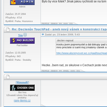
Bylo by vice fotek? Jinak jakou rychlosti se na to
Admin
Založen: 25.07.2004
Příspěvky: 4714
Bydliště: Praha, Hostomice
Re: Declenův TouchPad - aneb nový vánek v konstrukci ťap
Zaslal: po, 23.leden 2006, 5:43
Trin
declen napsal:
trosku jsem popremyslel a dal dokupy pad co
Pad builder
mno prectete si sami muj zmateny clanek a 
Založen: 12.03.2005
http://www.ulozenysvet.wz.cz/pad/touchpa
Příspěvky: 643
Bydliště: Praha - Stodulky
Hezke. Jsem rad, ze sikulove v Cechach jeste nev
^RimmeR^
Bot fora
Uživatelé tohoto fóra doporučují
produkty
rare-items.cz