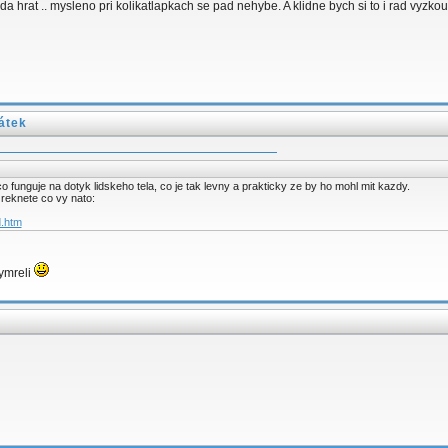
m da hrat .. mysleno pri kolikatlapkach se pad nehybe. A klidne bych si to i rad vy
átek
 funguje na dotyk lidskeho tela, co je tak levny a prakticky ze by ho mohl mit kazdy.
reknete co vy nato:
d.htm
ymreli