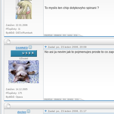
To myslis ten chip dotykovyho spinani ?
Založen: 22.01.2006
Příspěvky: 11
Bydliště: Děčín/Rumburk
Zaslal: po, 23.leden 2006, 20:09
DAMNED
No asi ja nevim jak to pojmenujes proste to co za
Uživatel
Založen: 14.12.2005
Příspěvky: 175
Bydliště: Opava
Zaslal: po, 23.leden 2006, 21:17
declen