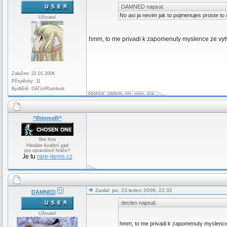
DAMNED napsal:
No asi ja nevim jak to pojmenujes proste to
Uživatel
hmm, to me privadi k zapomenuty myslence ze vy
Založen: 22.01.2006
Příspěvky: 11
Bydliště: Děčín/Rumburk
^RimmeR^
Bot fora
Hledáte kvalitní pad
pro opravdové hráče?
Je tu
rare-items.cz
Zaslal: po, 23.leden 2006, 22:32
DAMNED
declen napsal:
Uživatel
hmm, to me privadi k zapomenuty myslenc