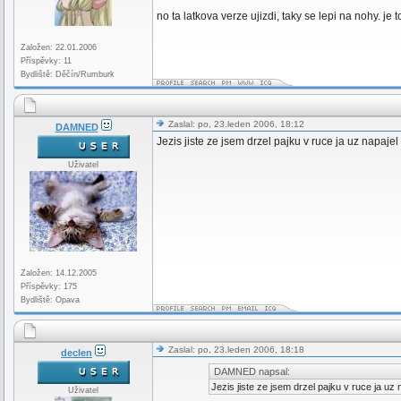
no ta latkova verze ujizdi, taky se lepi na nohy. je
Založen: 22.01.2006
Příspěvky: 11
Bydliště: Děčín/Rumburk
Zaslal: po, 23.leden 2006, 18:12
DAMNED
Jezis jiste ze jsem drzel pajku v ruce ja uz napaj
Uživatel
Založen: 14.12.2005
Příspěvky: 175
Bydliště: Opava
Zaslal: po, 23.leden 2006, 18:18
declen
DAMNED napsal:
Jezis jiste ze jsem drzel pajku v ruce ja u
Uživatel