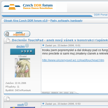
DDR Portal
Obsah fóra Czech DDR forum v3.9
»
Pady, softpady, hardpady
Declenův TouchPad - aneb nový vánek v konstrukci ťapátek
Zaslal: po, 23.leden 2006, 0:01
declen
trosku jsem popremyslel a dal dokupy pad co funguj
mno prectete si sami muj zmateny clanek a reknete
Uživatel
http://www.ulozenysvet.wz.cz/pad/touchpad.htm
Založen: 22.01.2006
Příspěvky: 11
Bydliště: Děčín/Rumburk
Zaslal: po, 23.leden 2006, 0:53
xsoft