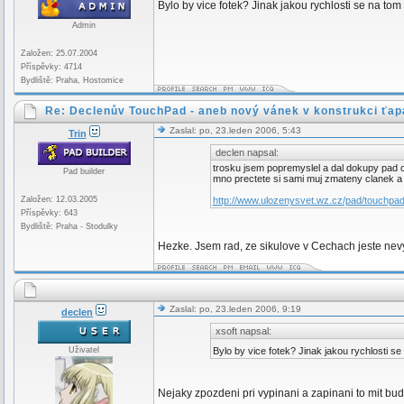
Bylo by vice fotek? Jinak jakou rychlosti se na to
Admin
Založen: 25.07.2004
Příspěvky: 4714
Bydliště: Praha, Hostomice
Re: Declenův TouchPad - aneb nový vánek v konstrukci ťap
Zaslal: po, 23.leden 2006, 5:43
Trin
declen napsal:
trosku jsem popremyslel a dal dokupy pad co
Pad builder
mno prectete si sami muj zmateny clanek a 
Založen: 12.03.2005
http://www.ulozenysvet.wz.cz/pad/touchpa
Příspěvky: 643
Bydliště: Praha - Stodulky
Hezke. Jsem rad, ze sikulove v Cechach jeste nev
Zaslal: po, 23.leden 2006, 9:19
declen
xsoft napsal:
Uživatel
Bylo by vice fotek? Jinak jakou rychlosti s
Nejaky zpozdeni pri vypinani a zapinani to mit bu