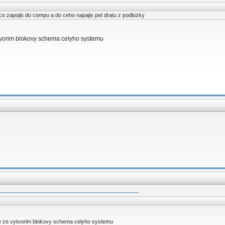
 co zapojis do compu a do ceho napajis pet dratu z podlozky
tvorim blokovy schema celyho systemu
e ze vytvorim blokovy schema celyho systemu