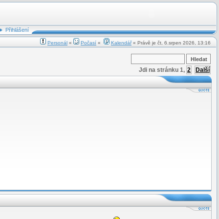
Přihlášení
Personál
«
Počasí
«
Kalendář
« Právě je čt, 6.srpen 2026, 13:16
Jdi na stránku
1
,
2
Další