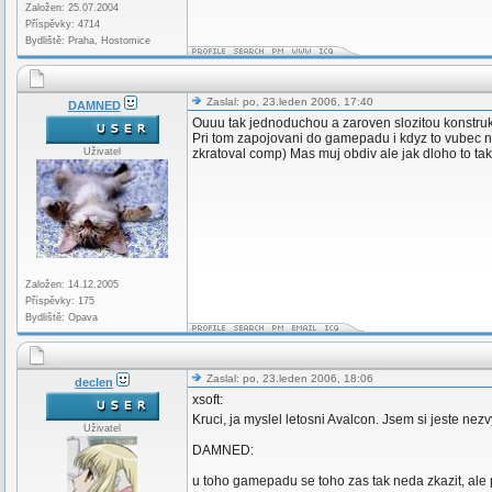
Založen: 25.07.2004
Příspěvky: 4714
Bydliště: Praha, Hostomice
Zaslal: po, 23.leden 2006, 17:40
DAMNED
Ouuu tak jednoduchou a zaroven slozitou konstrukc
Pri tom zapojovani do gamepadu i kdyz to vubec n
Uživatel
zkratoval comp) Mas muj obdiv ale jak dloho to ta
Založen: 14.12.2005
Příspěvky: 175
Bydliště: Opava
Zaslal: po, 23.leden 2006, 18:06
declen
xsoft:
Kruci, ja myslel letosni Avalcon. Jsem si jeste nezv
Uživatel
DAMNED:
u toho gamepadu se toho zas tak neda zkazit, ale p