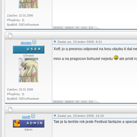
Založen: 22.01.2006
Příspěvky: 11
Bydliště: Děčín/Rumburk
Zaslal: po, 23.leden 2006, 9:21
declen
Xoft: jo a presnou odpoved na tvou otazku ti da
Uživatel
mno a na pragocon bohuzel nejedu
ale pristi 
Založen: 22.01.2006
Příspěvky: 11
Bydliště: Děčín/Rumburk
Zaslal: po, 23.leden 2006, 14:10
xsoft
Tak je tu tenhle rok jeste Festival fantazie a special
Admin