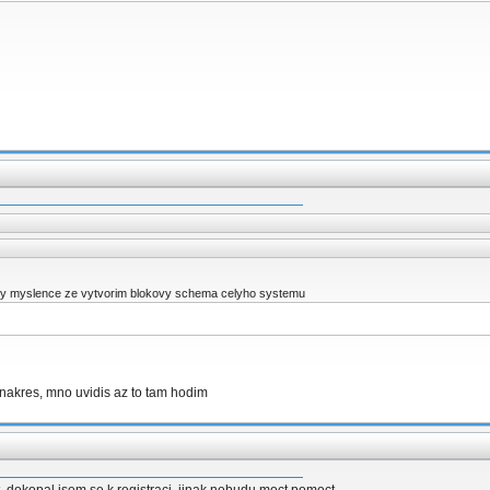
ty myslence ze vytvorim blokovy schema celyho systemu
nakres, mno uvidis az to tam hodim