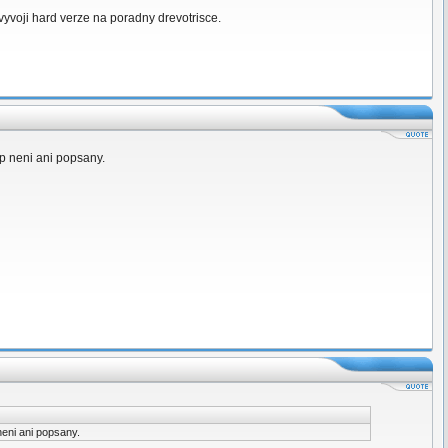
e vyvoji hard verze na poradny drevotrisce.
ip neni ani popsany.
neni ani popsany.