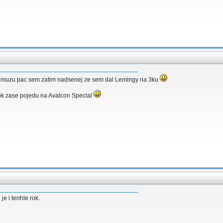
t nemuzu pac sem zatim nadsenej ze sem dal Lemingy na 3ku
rok zase pojedu na Avalcon Special
 je i tenhle rok.