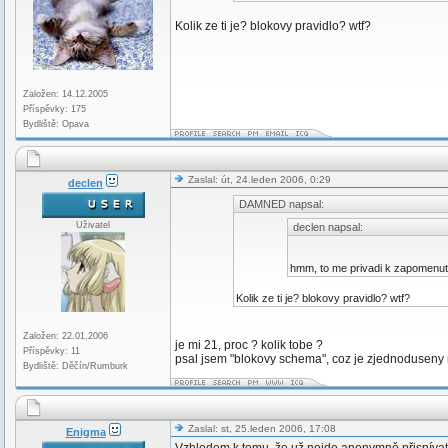
Kolik ze ti je? blokovy pravidlo? wtf?
Založen: 14.12.2005
Příspěvky: 175
Bydliště: Opava
Zaslal: út, 24.leden 2006, 0:29
declen
DAMNED napsal:
Uživatel
declen napsal:
hmm, to me privadi k zapomenu
Kolik ze ti je? blokovy pravidlo? wtf?
Založen: 22.01.2006
je mi 21, proc ? kolik tobe ?
Příspěvky: 11
psal jsem "blokovy schema", coz je zjednoduseny 
Bydliště: Děčín/Rumburk
Zaslal: st, 25.leden 2006, 17:08
Enigma