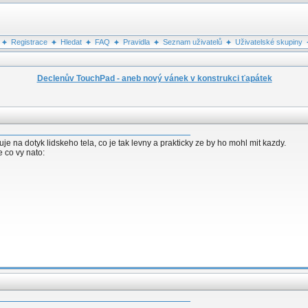
Registrace
Hledat
FAQ
Pravidla
Seznam uživatelů
Uživatelské skupiny
Declenův TouchPad - aneb nový vánek v konstrukci ťapátek
e na dotyk lidskeho tela, co je tak levny a prakticky ze by ho mohl mit kazdy.
 co vy nato: