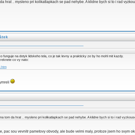
m da hrat .. mysleno pri kolikatlapkach se pad nehybe. A klidne bych si to i rad vy
átek
 funguje na dotyk lidskeho tela, co je tak levny a prakticky ze by ho mohl mit kazdy.
reknete co vy nato:
d.htm
ymreli
e na tom da hrat .. mysleno pri kolikatlapkach se pad nehybe. A klidne bych si to i rad vyzk
de, pac sou vevnitr pametovy obvody, ale bude velmi maly, protoze jsem ho svym oke