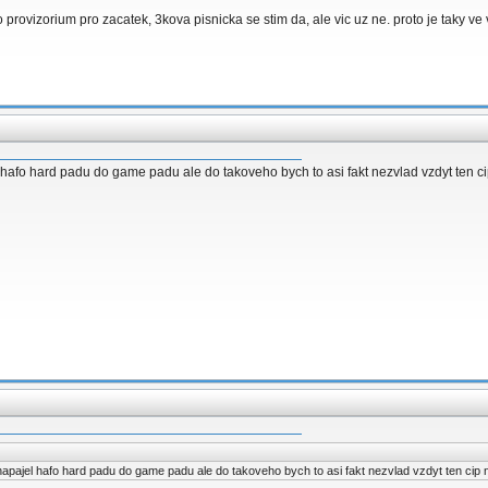
 to provizorium pro zacatek, 3kova pisnicka se stim da, ale vic uz ne. proto je taky v
el hafo hard padu do game padu ale do takoveho bych to asi fakt nezvlad vzdyt ten c
z napajel hafo hard padu do game padu ale do takoveho bych to asi fakt nezvlad vzdyt ten cip 