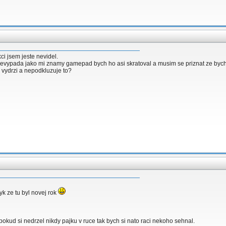
i jsem jeste nevidel.
evypada jako mi znamy gamepad bych ho asi skratoval a musim se priznat ze bych t
k vydrzi a nepodkluzuje to?
yk ze tu byl novej rok
okud si nedrzel nikdy pajku v ruce tak bych si nato raci nekoho sehnal.