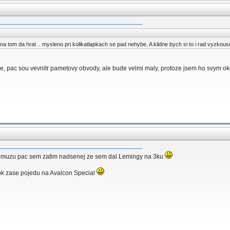
e na tom da hrat .. mysleno pri kolikatlapkach se pad nehybe. A klidne bych si to i rad vyzk
de, pac sou vevnitr pametovy obvody, ale bude velmi maly, protoze jsem ho svym oke
t nemuzu pac sem zatim nadsenej ze sem dal Lemingy na 3ku
rok zase pojedu na Avalcon Special