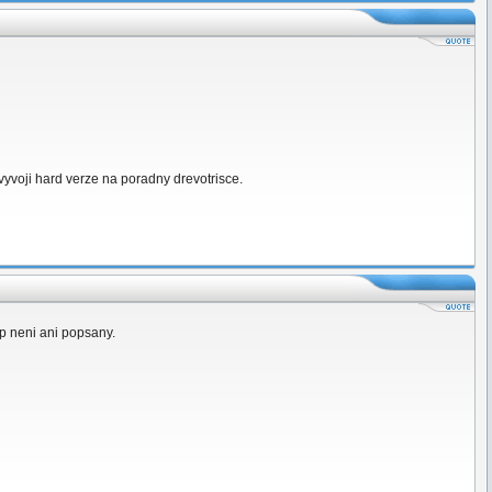
e vyvoji hard verze na poradny drevotrisce.
ip neni ani popsany.