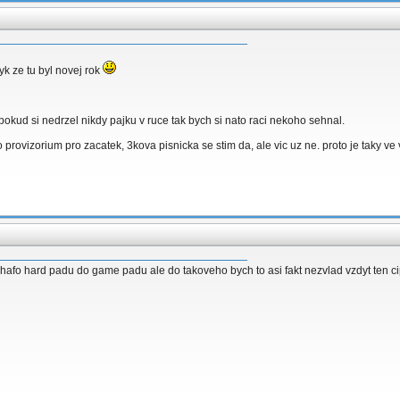
yk ze tu byl novej rok
okud si nedrzel nikdy pajku v ruce tak bych si nato raci nekoho sehnal.
 to provizorium pro zacatek, 3kova pisnicka se stim da, ale vic uz ne. proto je taky v
el hafo hard padu do game padu ale do takoveho bych to asi fakt nezvlad vzdyt ten c