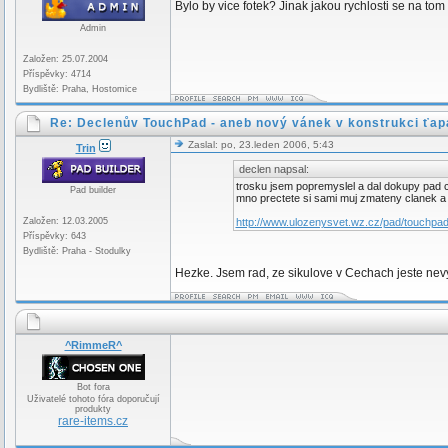
Bylo by vice fotek? Jinak jakou rychlosti se na to
Admin
Založen: 25.07.2004
Příspěvky: 4714
Bydliště: Praha, Hostomice
Re: Declenův TouchPad - aneb nový vánek v konstrukci ťap
Zaslal: po, 23.leden 2006, 5:43
Trin
declen napsal:
trosku jsem popremyslel a dal dokupy pad co
Pad builder
mno prectete si sami muj zmateny clanek a 
Založen: 12.03.2005
http://www.ulozenysvet.wz.cz/pad/touchpa
Příspěvky: 643
Bydliště: Praha - Stodulky
Hezke. Jsem rad, ze sikulove v Cechach jeste nev
^RimmeR^
Bot fora
Uživatelé tohoto fóra doporučují
produkty
rare-items.cz