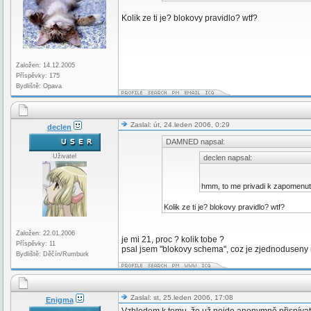
Kolik ze ti je? blokovy pravidlo? wtf?
Založen: 14.12.2005
Příspěvky: 175
Bydliště: Opava
Zaslal: út, 24.leden 2006, 0:29
declen
DAMNED napsal:
Uživatel
declen napsal:
hmm, to me privadi k zapomenu
Kolik ze ti je? blokovy pravidlo? wtf?
Založen: 22.01.2006
je mi 21, proc ? kolik tobe ?
Příspěvky: 11
psal jsem "blokovy schema", coz je zjednoduseny 
Bydliště: Děčín/Rumburk
Zaslal: st, 25.leden 2006, 17:08
Enigma