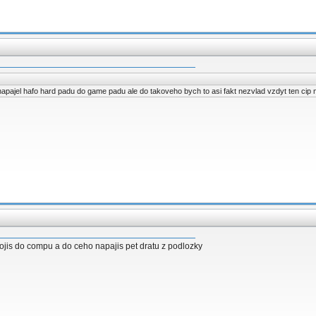
z napajel hafo hard padu do game padu ale do takoveho bych to asi fakt nezvlad vzdyt ten cip 
pojis do compu a do ceho napajis pet dratu z podlozky