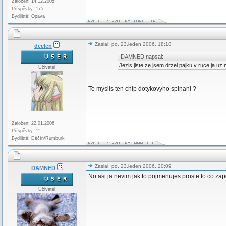
Založen: 14.12.2005
Příspěvky: 175
Bydliště: Opava
Zaslal: po, 23.leden 2006, 18:18
declen
DAMNED napsal:
Jezis jiste ze jsem drzel pajku v ruce ja u
Uživatel
To myslis ten chip dotykovyho spinani ?
Založen: 22.01.2006
Příspěvky: 11
Bydliště: Děčín/Rumburk
Zaslal: po, 23.leden 2006, 20:09
DAMNED
No asi ja nevim jak to pojmenujes proste to co za
Uživatel