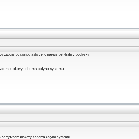
 co zapojis do compu a do ceho napajis pet dratu z podlozky
tvorim blokovy schema celyho systemu
e ze vytvorim blokovy schema celyho systemu