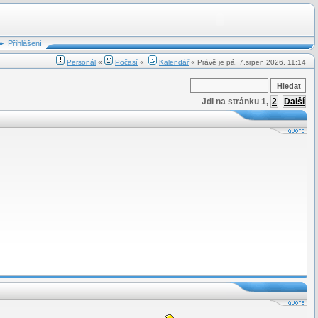
Přihlášení
Personál
«
Počasí
«
Kalendář
« Právě je pá, 7.srpen 2026, 11:14
Jdi na stránku
1
,
2
Další