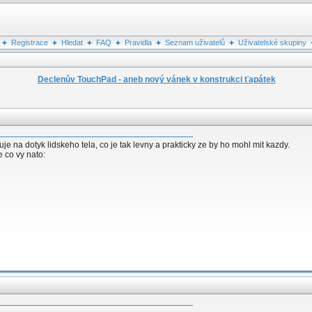
Registrace
Hledat
FAQ
Pravidla
Seznam uživatelů
Uživatelské skupiny
Declenův TouchPad - aneb nový vánek v konstrukci ťapátek
e na dotyk lidskeho tela, co je tak levny a prakticky ze by ho mohl mit kazdy.
 co vy nato: