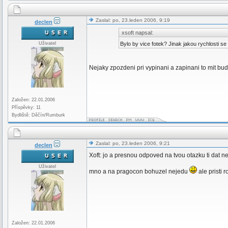
Zaslal: po, 23.leden 2006, 9:19
declen
xsoft napsal:
Uživatel
Bylo by vice fotek? Jinak jakou rychlosti s
Nejaky zpozdeni pri vypinani a zapinani to mit bu
Založen: 22.01.2006
Příspěvky: 11
Bydliště: Děčín/Rumburk
Zaslal: po, 23.leden 2006, 9:21
declen
Xoft: jo a presnou odpoved na tvou otazku ti da
Uživatel
mno a na pragocon bohuzel nejedu
ale pristi 
Založen: 22.01.2006