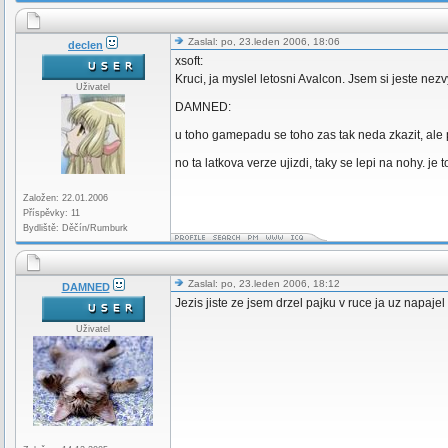
Zaslal: po, 23.leden 2006, 18:06
declen
xsoft:
Kruci, ja myslel letosni Avalcon. Jsem si jeste nezv
Uživatel
DAMNED:
u toho gamepadu se toho zas tak neda zkazit, ale p
no ta latkova verze ujizdi, taky se lepi na nohy. je
Založen: 22.01.2006
Příspěvky: 11
Bydliště: Děčín/Rumburk
Zaslal: po, 23.leden 2006, 18:12
DAMNED
Jezis jiste ze jsem drzel pajku v ruce ja uz napaj
Uživatel