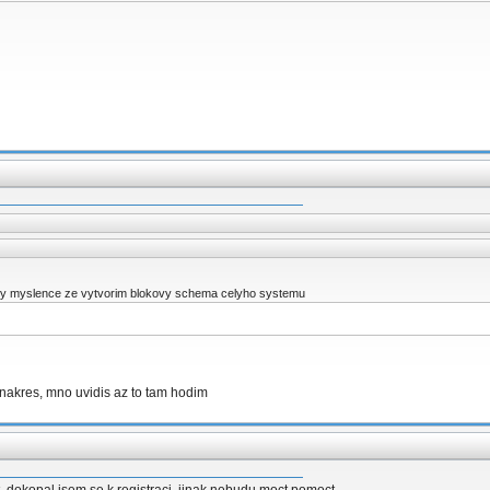
ty myslence ze vytvorim blokovy schema celyho systemu
nakres, mno uvidis az to tam hodim