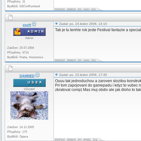
Příspěvky: 11
Bydliště: Děčín/Rumburk
Zaslal: po, 23.leden 2006, 14:10
xsoft
Tak je tu tenhle rok jeste Festival fantazie a special
Admin
Založen: 25.07.2004
Příspěvky: 4714
Bydliště: Praha, Hostomice
Zaslal: po, 23.leden 2006, 17:40
DAMNED
Ouuu tak jednoduchou a zaroven slozitou konstrukc
Pri tom zapojovani do gamepadu i kdyz to vubec n
Uživatel
zkratoval comp) Mas muj obdiv ale jak dloho to ta
Založen: 14.12.2005
Příspěvky: 175
Bydliště: Opava