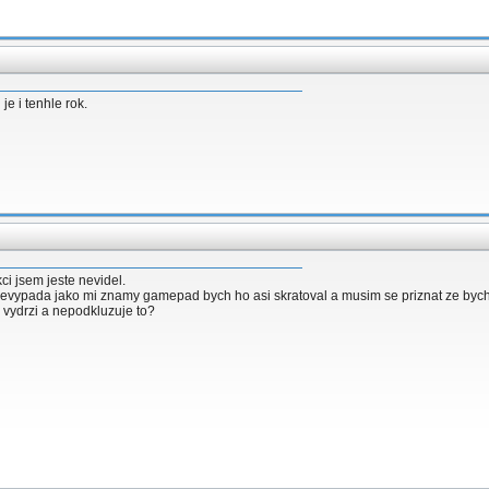
 je i tenhle rok.
i jsem jeste nevidel.
evypada jako mi znamy gamepad bych ho asi skratoval a musim se priznat ze bych t
k vydrzi a nepodkluzuje to?