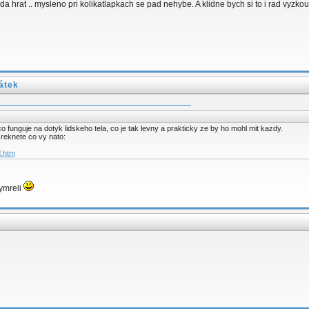
m da hrat .. mysleno pri kolikatlapkach se pad nehybe. A klidne bych si to i rad vy
átek
 funguje na dotyk lidskeho tela, co je tak levny a prakticky ze by ho mohl mit kazdy.
reknete co vy nato:
d.htm
ymreli