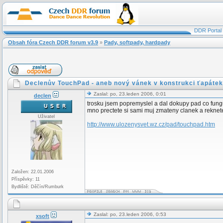
DDR Portal
Obsah fóra Czech DDR forum v3.9
»
Pady, softpady, hardpady
Declenův TouchPad - aneb nový vánek v konstrukci ťapátek
Zaslal: po, 23.leden 2006, 0:01
declen
trosku jsem popremyslel a dal dokupy pad co funguj
mno prectete si sami muj zmateny clanek a reknete
Uživatel
http://www.ulozenysvet.wz.cz/pad/touchpad.htm
Založen: 22.01.2006
Příspěvky: 11
Bydliště: Děčín/Rumburk
Zaslal: po, 23.leden 2006, 0:53
xsoft