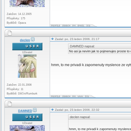
Založen: 14.12.2005
Příspěvky: 175
Bydliště: Opava
Zaslal: po, 23.leden 2006, 21:17
declen
DAMNED napsal:
No asi ja nevim jak to pojmenujes proste to
Uživatel
hmm, to me privadi k zapomenuty myslence ze vy
Založen: 22.01.2006
Příspěvky: 11
Bydliště: Děčín/Rumburk
Zaslal: po, 23.leden 2006, 22:32
DAMNED
declen napsal:
Uživatel
hmm, to me privadi k zapomenuty myslenc