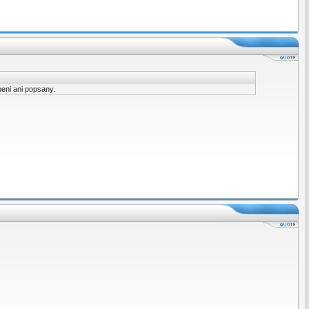
neni ani popsany.