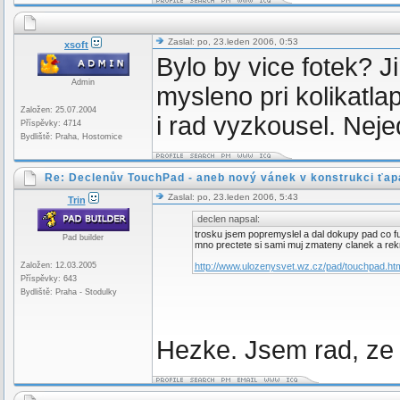
Zaslal: po, 23.leden 2006, 0:53
xsoft
Bylo by vice fotek? Ji
Admin
mysleno pri kolikatla
Založen: 25.07.2004
i rad vyzkousel. Ne
Příspěvky: 4714
Bydliště: Praha, Hostomice
Re: Declenův TouchPad - aneb nový vánek v konstrukci ťap
Zaslal: po, 23.leden 2006, 5:43
Trin
declen napsal:
trosku jsem popremyslel a dal dokupy pad co fun
Pad builder
mno prectete si sami muj zmateny clanek a rek
Založen: 12.03.2005
http://www.ulozenysvet.wz.cz/pad/touchpad.ht
Příspěvky: 643
Bydliště: Praha - Stodulky
Hezke. Jsem rad, ze 