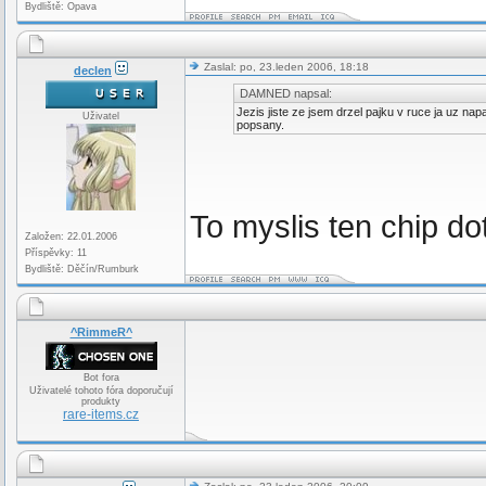
Bydliště: Opava
Zaslal: po, 23.leden 2006, 18:18
declen
DAMNED napsal:
Jezis jiste ze jsem drzel pajku v ruce ja uz na
Uživatel
popsany.
To myslis ten chip d
Založen: 22.01.2006
Příspěvky: 11
Bydliště: Děčín/Rumburk
^RimmeR^
Bot fora
Uživatelé tohoto fóra doporučují
produkty
rare-items.cz