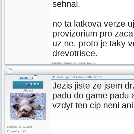
sehnal.
no ta latkova verze uj
provizorium pro zacat
uz ne. proto je taky 
drevotrisce.
Zaslal: po, 23.leden 2006, 18:12
DAMNED
Jezis jiste ze jsem dr
Uživatel
padu do game padu al
vzdyt ten cip neni an
Založen: 14.12.2005
Příspěvky: 175