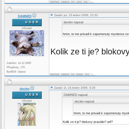
Zaslal: po, 23.leden 2006, 22:32
DAMNED
declen napsal:
Uživatel
hmm, to me privadi k zapomenuty myslence ze
Kolik ze ti je? blokov
Založen: 14.12.2005
Příspěvky: 175
Bydliště: Opava
Zaslal: út, 24.leden 2006, 0:29
declen
DAMNED napsal:
Uživatel
declen napsal:
hmm, to me privadi k zapomenuty mysl
Kolik ze ti je? blokovy pravidlo? wtf?