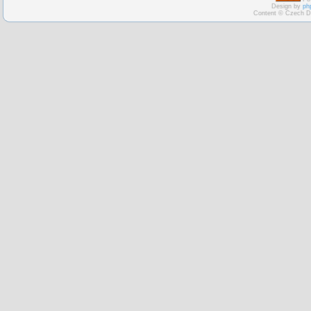
Design by
ph
Content © Czech D