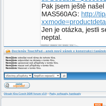
Pak jsem ještě naše
MAS560AG:
http://
xxmode=productdeta
Jen je otázka, jestl
neptal.
Declenův TouchPad - aneb nový vánek v konstrukci ťapátek
Nemůžete
odesílat nové téma do tohoto fóra.
Nemůžete
odpovídat na témata v tomto fóru.
Nemůžete
upravovat své příspěvky v tomto fóru.
Nemůžete
mazat své příspěvky v tomto fóru.
Nemůžete
hlasovat v tomto fóru.
Obsah fóra Czech DDR forum v3.9
»
Pady, softpady, hardpady
Po