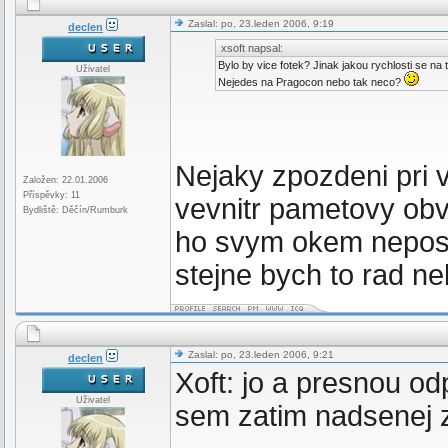
Zaslal: po, 23.leden 2006, 9:19
declen
xsoft napsal:
Bylo by vice fotek? Jinak jakou rychlosti se na 
Uživatel
Nejedes na Pragocon nebo tak neco?
Nejaky zpozdeni pri v
Založen: 22.01.2006
Příspěvky: 11
vevnitr pametovy obv
Bydliště: Děčín/Rumburk
ho svym okem nepostr
stejne bych to rad nek
Zaslal: po, 23.leden 2006, 9:21
declen
Xoft: jo a presnou o
Uživatel
sem zatim nadsenej 