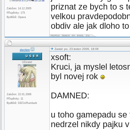
priznat ze bych to s 
Založen: 14.12.2005
Příspěvky: 175
velkou pravdepodobn
Bydliště: Opava
obdiv ale jak dloho t
Zaslal: po, 23.leden 2006, 18:06
declen
xsoft:
Uživatel
Kruci, ja myslel leto
byl novej rok
DAMNED:
Založen: 22.01.2006
Příspěvky: 11
Bydliště: Děčín/Rumburk
u toho gamepadu se t
nedrzel nikdy pajku v