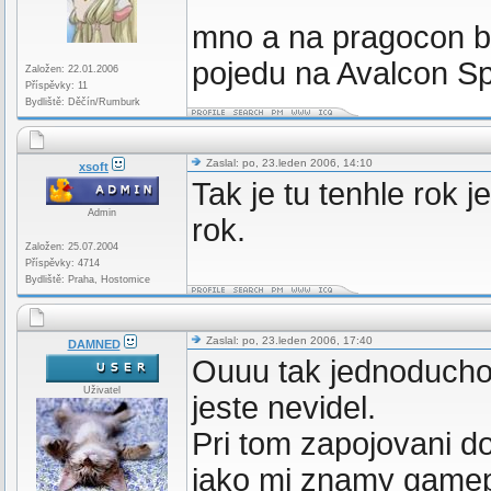
mno a na pragocon 
pojedu na Avalcon S
Založen: 22.01.2006
Příspěvky: 11
Bydliště: Děčín/Rumburk
Zaslal: po, 23.leden 2006, 14:10
xsoft
Tak je tu tenhle rok je
Admin
rok.
Založen: 25.07.2004
Příspěvky: 4714
Bydliště: Praha, Hostomice
Zaslal: po, 23.leden 2006, 17:40
DAMNED
Ouuu tak jednoduchou
Uživatel
jeste nevidel.
Pri tom zapojovani 
jako mi znamy gamep