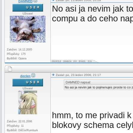
Zaslal: po, 23.leden 2006, 20:09
DAMNED
No asi ja nevim jak t
Uživatel
compu a do ceho napa
Založen: 14.12.2005
Příspěvky: 175
Bydliště: Opava
Zaslal: po, 23.leden 2006, 21:17
declen
DAMNED napsal:
No asi ja nevim jak to pojmenujes proste to co 
Uživatel
hmm, to me privadi 
Založen: 22.01.2006
blokovy schema cel
Příspěvky: 11
Bydliště: Děčín/Rumburk