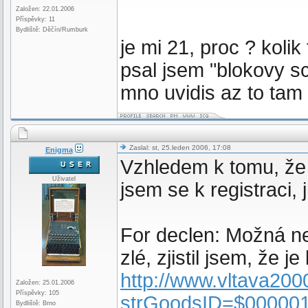
Založen: 22.01.2006
Příspěvky: 11
Bydliště: Děčín/Rumburk
je mi 21, proc ? kolik
psal jsem "blokovy s
mno uvidis az to tam
Zaslal: st, 25.leden 2006, 17:08
Enigma
Vzhledem k tomu, že
Uživatel
jsem se k registraci,
For declen: Možná n
zlé, zjistil jsem, že 
http://www.vltava200
Založen: 25.01.2006
Příspěvky: 105
strGoodsID=$00000
Bydliště: Brno