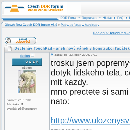
DDR Portal
Registrace
Hledat
FAQ
Obsah fóra Czech DDR forum v3.9
»
Pady, softpady, hardpady
Declenův TouchPad - a
Declenův TouchPad - aneb nový vánek v konstrukci ťapátek
Zaslal: po, 23.leden 2006, 0:01
declen
trosku jsem popremys
Uživatel
dotyk lidskeho tela, 
mit kazdy.
mno prectete si sami
nato:
Založen: 22.01.2006
Příspěvky: 11
Bydliště: Děčín/Rumburk
http://www.ulozenys