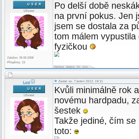
Po delší době neskák
Uživatel
na první pokus. Jen j
jsem se dostala za pů
tom málem vypustila 
fyzičkou
Založen: 26.09.2008
Příspěvky: 23
Zaslal: so, 7.leden 2012, 19:11
Lusi
Kvůli minimálně rok 
Uživatel
novému hardpadu, z
šestek
Takže jediné, čím se
toto: