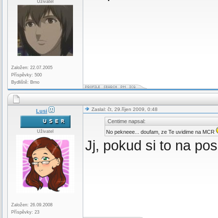
Uživatel
Založen: 22.07.2005
Příspěvky: 500
Bydliště: Brno
Zaslal: čt, 29.říjen 2009, 0:48
Lusi
Centime napsal:
Uživatel
No pekneee... doufam, ze Te uvidime na MCR
Jj, pokud si to na po
Založen: 26.09.2008
Příspěvky: 23