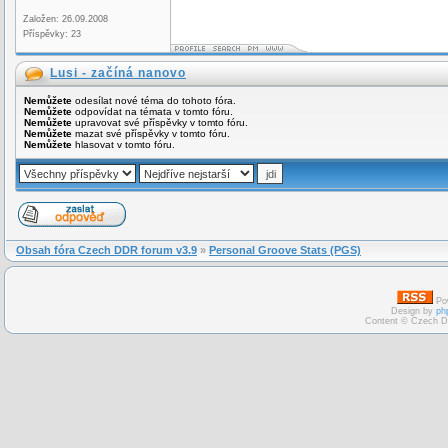
Založen: 26.09.2008
Příspěvky: 23
Lusi - začíná nanovo
Nemůžete
odesílat nové téma do tohoto fóra.
Nemůžete
odpovídat na témata v tomto fóru.
Nemůžete
upravovat své příspěvky v tomto fóru.
Nemůžete
mazat své příspěvky v tomto fóru.
Nemůžete
hlasovat v tomto fóru.
Obsah fóra Czech DDR forum v3.9
»
Personal Groove Stats (PGS)
Po
Design by
ph
Content © Czech D