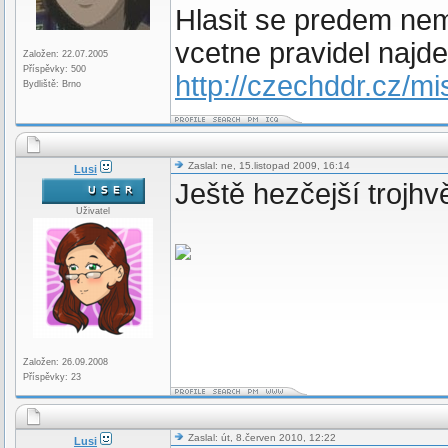
Hlasit se predem nemu
vcetne pravidel najde
Založen: 22.07.2005
Příspěvky: 500
http://czechddr.cz/m
Bydliště: Brno
Zaslal: ne, 15.listopad 2009, 16:14
Lusi
Ještě hezčejší trojhv
Uživatel
Založen: 26.09.2008
Příspěvky: 23
Zaslal: út, 8.červen 2010, 12:22
Lusi