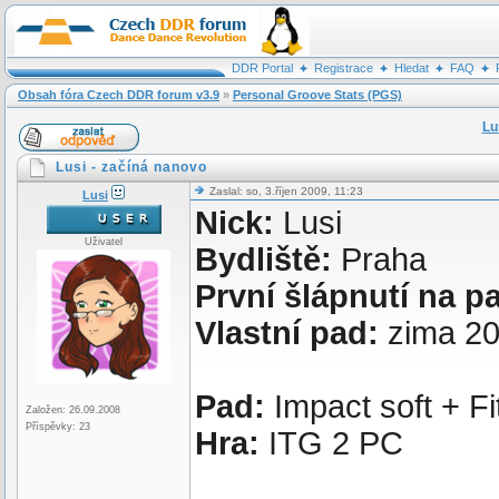
DDR Portal
Registrace
Hledat
FAQ
Obsah fóra Czech DDR forum v3.9
»
Personal Groove Stats (PGS)
Lu
Lusi - začíná nanovo
Zaslal: so, 3.říjen 2009, 11:23
Lusi
Nick:
Lusi
Uživatel
Bydliště:
Praha
První šlápnutí na p
Vlastní pad:
zima 2
Pad:
Impact soft + F
Založen: 26.09.2008
Příspěvky: 23
Hra:
ITG 2 PC