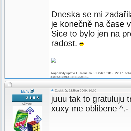
Dneska se mi zadařila
je konečně na čase vyt
Sice to bylo jen na 
radost.
Naposledy upravil Lusi dne so, 21.leden 2012, 22:17, celk
Zaslal: čt, 22.říjen 2009, 10:09
Mafis
juuu tak to gratuluju
Uživatel
xuxy me oblibene ^.-