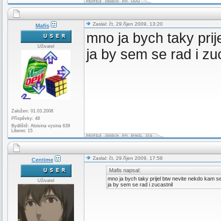
Zaslal: čt, 29.říjen 2009, 13:20
Mafis
mno ja bych taky prij
Uživatel
ja by sem se rad i zu
Založen: 01.03.2008
Příspěvky: 48
Bydliště: Aloisina vysina 639
Liberec 15
Zaslal: čt, 29.říjen 2009, 17:58
Centime
Mafis napsal:
mno ja bych taky prijel btw nevite nekdo kam se 
Uživatel
ja by sem se rad i zucastnil