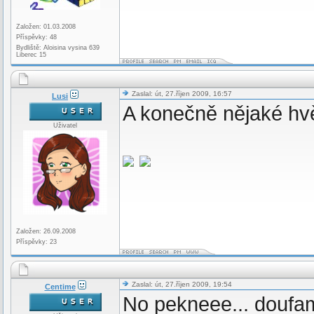
Založen: 01.03.2008
Příspěvky: 48
Bydliště: Aloisina vysina 639
Liberec 15
Zaslal: út, 27.říjen 2009, 16:57
Lusi
A konečně nějaké hv
Uživatel
Založen: 26.09.2008
Příspěvky: 23
Zaslal: út, 27.říjen 2009, 19:54
Centime
No pekneee... doufa