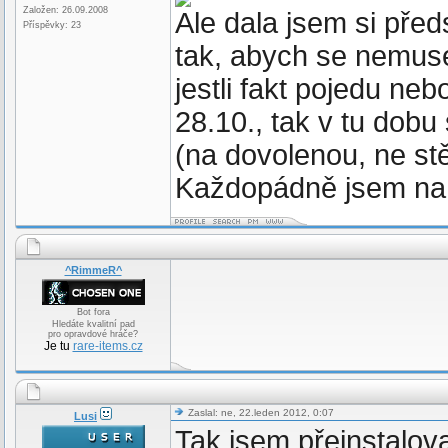
Založen: 26.09.2008
Ale dala jsem si pře
Příspěvky: 23
tak, abych se nemusel
jestli fakt pojedu ne
28.10., tak v tu dob
(na dovolenou, ne s
Každopádně jsem na
^RimmeR^
Bot fora
Hledáte kvalitní pad
pro opravdové hráče?
Je tu
rare-items.cz
Zaslal: ne, 22.leden 2012, 0:07
Lusi
Tak jsem přeinstalova