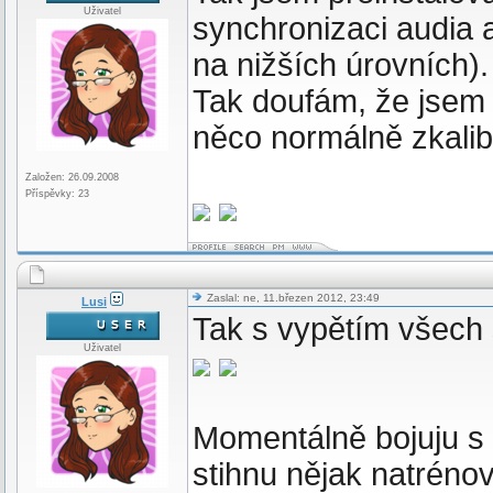
Uživatel
synchronizaci audia a
na nižších úrovních).
Tak doufám, že jsem s
něco normálně zkali
Založen: 26.09.2008
Příspěvky: 23
Zaslal: ne, 11.březen 2012, 23:49
Lusi
Tak s vypětím všech s
Uživatel
Momentálně bojuju s 
stihnu nějak natrénov