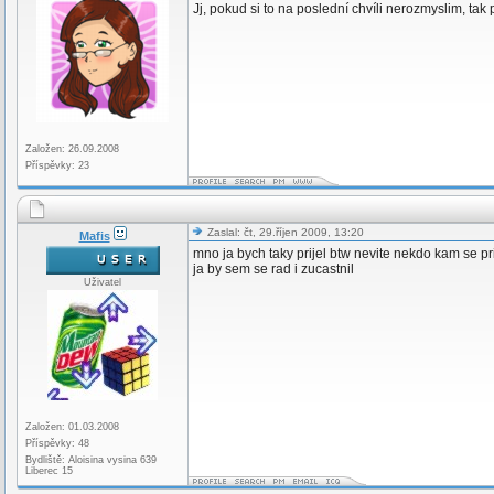
Jj, pokud si to na poslední chvíli nerozmyslim, tak
Založen: 26.09.2008
Příspěvky: 23
Zaslal: čt, 29.říjen 2009, 13:20
Mafis
mno ja bych taky prijel btw nevite nekdo kam se pri
ja by sem se rad i zucastnil
Uživatel
Založen: 01.03.2008
Příspěvky: 48
Bydliště: Aloisina vysina 639
Liberec 15