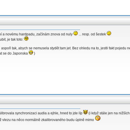
ání a novému hardpadu, začínám znova od nuly
... resp. od šestek
it, je tak toto:
aspoň tak, abych se nemusela stydět tam jet. Bez ohledu na to, jestli fakt pojedu 
vat se do Japonska
)
librovala synchronizaci audia a ejhle, hned to jde líp
(i když stále jen na nižších
e až vlezu na něco normálně zkalibrovaného budu úplně mimo