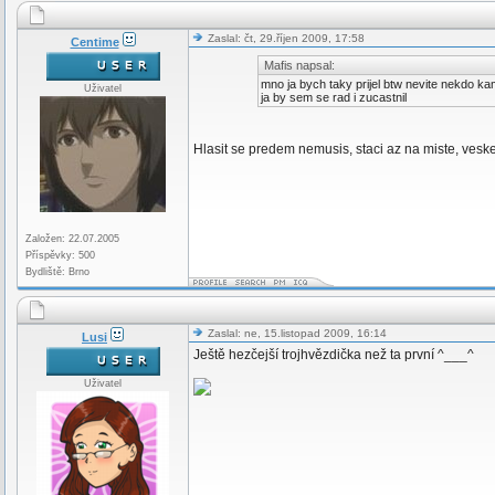
Zaslal: čt, 29.říjen 2009, 17:58
Centime
Mafis napsal:
mno ja bych taky prijel btw nevite nekdo kam
Uživatel
ja by sem se rad i zucastnil
Hlasit se predem nemusis, staci az na miste, veske
Založen: 22.07.2005
Příspěvky: 500
Bydliště: Brno
Zaslal: ne, 15.listopad 2009, 16:14
Lusi
Ještě hezčejší trojhvězdička než ta první ^___^
Uživatel