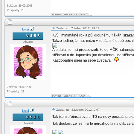
Založen: 26.09.2008
Příspěvky: 23
Zaslal: so, 7.leden 2012, 19:11
Lusi
Kvůli minimálně rok a půl dlouhému flákání skák
Takže jediné, čím se můžu v současné době pochlub
Uživatel
Ale dala jsem si předsevzetí, že do MČR natrénuju 
stěhovat a do Japonska (na dovolenou, ne stěho
Každopádně jsem na sebe zvědavá...
Založen: 26.09.2008
Příspěvky: 23
Zaslal: ne, 22.leden 2012, 0:07
Lusi
Tak jsem přeinstalovala ITG na nový počítač, překa
Tak doufám, že jsem si to nerozhodila natolik, ž
Uživatel