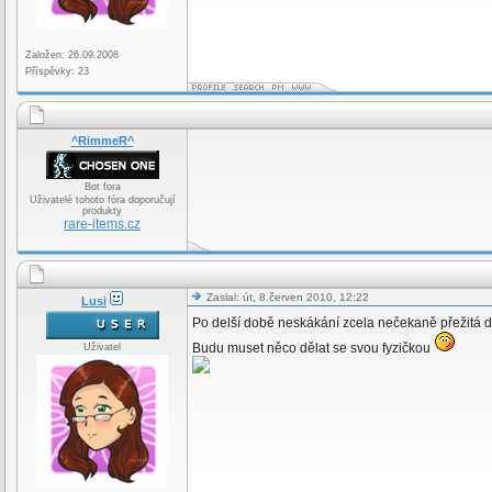
Založen: 26.09.2008
Příspěvky: 23
^RimmeR^
Bot fora
Uživatelé tohoto fóra doporučují
produkty
rare-items.cz
Zaslal: út, 8.červen 2010, 12:22
Lusi
Po delší době neskákání zcela nečekaně přežitá 
Budu muset něco dělat se svou fyzičkou
Uživatel