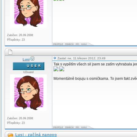
Založen: 26.09.2008
Příspěvky: 23
Zaslal: ne, 11.březen 2012, 23:49
Lusi
Tak s vypětím všech sil jsem se zatím vyhrabala jen
Uživatel
Momentálně bojuju s osmičkama. To jsem fakt zvědav
Založen: 26.09.2008
Příspěvky: 23
Lusi - začíná nanovo