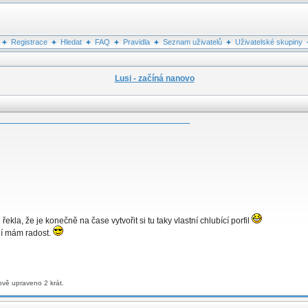
Registrace
Hledat
FAQ
Pravidla
Seznam uživatelů
Uživatelské skupiny
Lusi - začíná nanovo
řekla, že je konečně na čase vytvořit si tu taky vlastní chlubící porfil
 ní mám radost.
ově upraveno 2 krát.