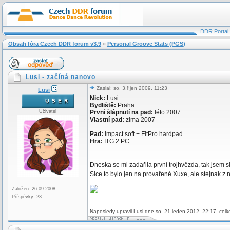
DDR Portal
Obsah fóra Czech DDR forum v3.9
»
Personal Groove Stats (PGS)
Lusi - začíná nanovo
Zaslal: so, 3.říjen 2009, 11:23
Lusi
Nick:
Lusi
Bydliště:
Praha
Uživatel
První šlápnutí na pad:
léto 2007
Vlastní pad:
zima 2007
Pad:
Impact soft + FitPro hardpad
Hra:
ITG 2 PC
Dneska se mi zadařila první trojhvězda, tak jsem si 
Sice to bylo jen na provařené Xuxe, ale stejnak z
Založen: 26.09.2008
Příspěvky: 23
Naposledy upravil Lusi dne so, 21.leden 2012, 22:17, celk