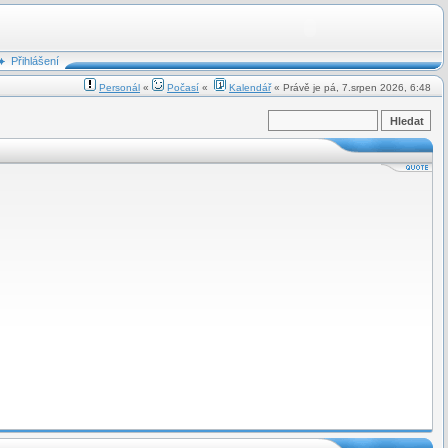
Přihlášení
Personál
«
Počasí
«
Kalendář
« Právě je pá, 7.srpen 2026, 6:48