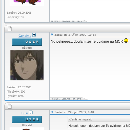
Založen: 26.09.2008
Příspěvky: 23
Zaslal: út, 27.říjen 2009, 19:54
Centime
No pekneee... doufam, ze Te uvidime na MCR
Uživatel
Založen: 22.07.2005
Příspěvky: 500
Bydliště: Brno
Zaslal: čt, 29.říjen 2009, 0:48
Lusi
Centime napsal:
Uživatel
No pekneee... doufam, ze Te uvidime na 