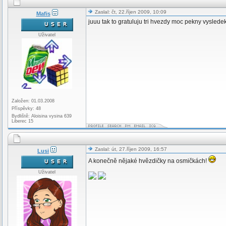
Zaslal: čt, 22.říjen 2009, 10:09
Mafis
juuu tak to gratuluju tri hvezdy moc pekny vyslede
Uživatel
Založen: 01.03.2008
Příspěvky: 48
Bydliště: Aloisina vysina 639
Liberec 15
Zaslal: út, 27.říjen 2009, 16:57
Lusi
A konečně nějaké hvězdičky na osmičkách!
Uživatel