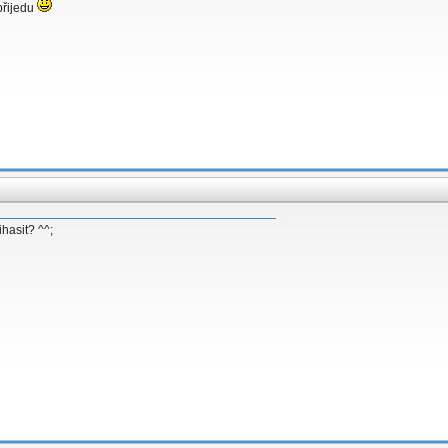
 přijedu
hasit? ^^;