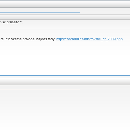
 se prihasit? ^^;
re info vcetne pravidel najdes tady:
http://czechddr.cz/mistrovstvi_cr_2009.php