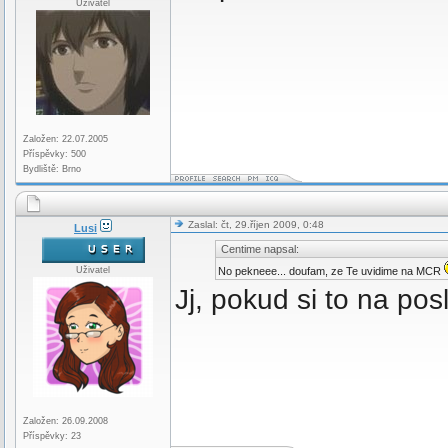
Uživatel
Založen: 22.07.2005
Příspěvky: 500
Bydliště: Brno
Zaslal: čt, 29.říjen 2009, 0:48
Lusi
Centime napsal:
Uživatel
No pekneee... doufam, ze Te uvidime na MCR
Jj, pokud si to na pos
Založen: 26.09.2008
Příspěvky: 23