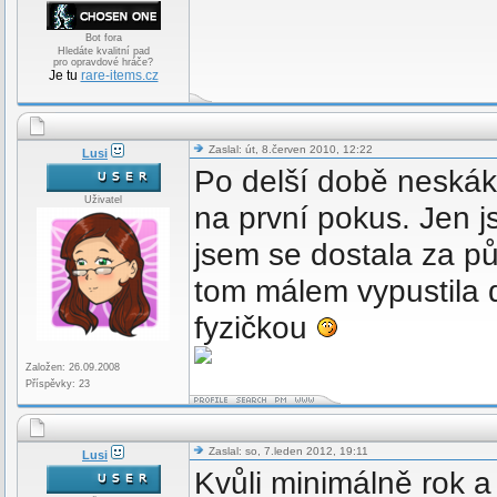
Bot fora
Hledáte kvalitní pad
pro opravdové hráče?
Je tu
rare-items.cz
Zaslal: út, 8.červen 2010, 12:22
Lusi
Po delší době neskák
Uživatel
na první pokus. Jen js
jsem se dostala za pů
tom málem vypustila 
fyzičkou
Založen: 26.09.2008
Příspěvky: 23
Zaslal: so, 7.leden 2012, 19:11
Lusi
Kvůli minimálně rok 