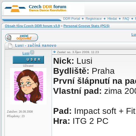
DDR Portal
Registrace
Hledat
FAQ
Obsah fóra Czech DDR forum v3.9
»
Personal Groove Stats (PGS)
Lu
Lusi - začíná nanovo
Zaslal: so, 3.říjen 2009, 11:23
Lusi
Nick:
Lusi
Uživatel
Bydliště:
Praha
První šlápnutí na p
Vlastní pad:
zima 20
Pad:
Impact soft + F
Založen: 26.09.2008
Příspěvky: 23
Hra:
ITG 2 PC