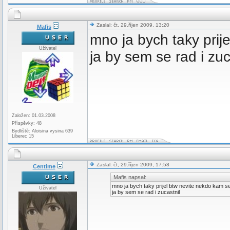
Zaslal: čt, 29.říjen 2009, 13:20
Mafis
mno ja bych taky prij
Uživatel
ja by sem se rad i zuc
Založen: 01.03.2008
Příspěvky: 48
Bydliště: Aloisina vysina 639
Liberec 15
Zaslal: čt, 29.říjen 2009, 17:58
Centime
Mafis napsal:
mno ja bych taky prijel btw nevite nekdo kam se 
Uživatel
ja by sem se rad i zucastnil