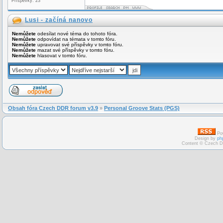
Příspěvky: 23
Lusi - začíná nanovo
Nemůžete
odesílat nové téma do tohoto fóra.
Nemůžete
odpovídat na témata v tomto fóru.
Nemůžete
upravovat své příspěvky v tomto fóru.
Nemůžete
mazat své příspěvky v tomto fóru.
Nemůžete
hlasovat v tomto fóru.
Obsah fóra Czech DDR forum v3.9
»
Personal Groove Stats (PGS)
Po
Design by
ph
Content © Czech D