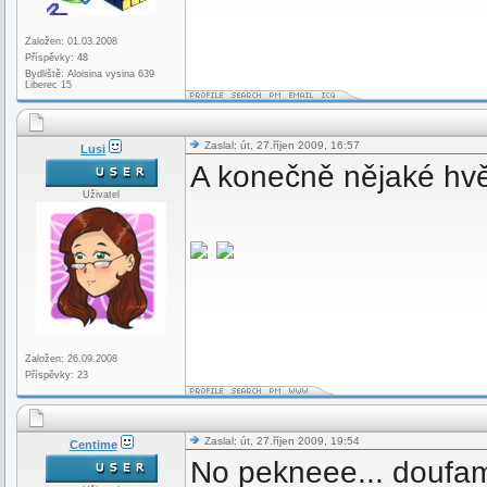
Založen: 01.03.2008
Příspěvky: 48
Bydliště: Aloisina vysina 639
Liberec 15
Zaslal: út, 27.říjen 2009, 16:57
Lusi
A konečně nějaké hv
Uživatel
Založen: 26.09.2008
Příspěvky: 23
Zaslal: út, 27.říjen 2009, 19:54
Centime
No pekneee... doufa