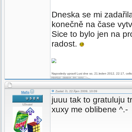
Dneska se mi zadařila 
konečně na čase vytvoř
Sice to bylo jen na p
radost.
Naposledy upravil Lusi dne so, 21.leden 2012, 22:17, celk
Zaslal: čt, 22.říjen 2009, 10:09
Mafis
juuu tak to gratuluju
Uživatel
xuxy me oblibene ^.-