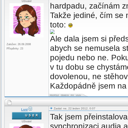
Uživatel
hardpadu, začínám z
Takže jediné, čím se 
toto:
Ale dala jsem si před
Založen: 26.09.2008
abych se nemusela styd
Příspěvky: 23
pojedu nebo ne. Pokud
v tu dobu se chystám
dovolenou, ne stěho
Každopádně jsem na 
Zaslal: ne, 22.leden 2012, 0:07
Lusi
Tak jsem přeinstalova
Uživatel
synchronizaci audia a 