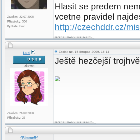
Hlasit se predem nemu
vcetne pravidel najde
Založen: 22.07.2005
Příspěvky: 500
http://czechddr.cz/mi
Bydliště: Brno
Zaslal: ne, 15.listopad 2009, 16:14
Lusi
Ještě hezčejší trojhv
Uživatel
Založen: 26.09.2008
Příspěvky: 23
^RimmeR^