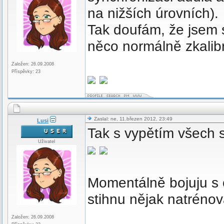
na nižších úrovních).
Tak doufám, že jsem s
něco normálně zkali
Založen: 26.09.2008
Příspěvky: 23
Zaslal: ne, 11.březen 2012, 23:49
Lusi
Tak s vypětím všech s
Uživatel
Momentálně bojuju s o
stihnu nějak natrénova
Založen: 26.09.2008