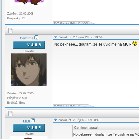
Založen: 26.09.2008
Příspěvky: 23
Zaslal: út, 27.říjen 2009, 19:54
Centime
No pekneee... doufam, ze Te uvidime na MCR
Uživatel
Založen: 22.07.2005
Příspěvky: 500
Bydliště: Brno
Zaslal: čt, 29.říjen 2009, 0:48
Lusi
Centime napsal:
Uživatel
No pekneee... doufam, ze Te uvidime na 