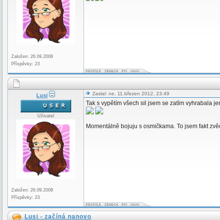
Založen: 26.09.2008
Příspěvky: 23
Zaslal: ne, 11.březen 2012, 23:49
Lusi
Tak s vypětím všech sil jsem se zatím vyhrabala jen
Uživatel
Momentálně bojuju s osmičkama. To jsem fakt zvědav
Založen: 26.09.2008
Příspěvky: 23
Lusi - začíná nanovo