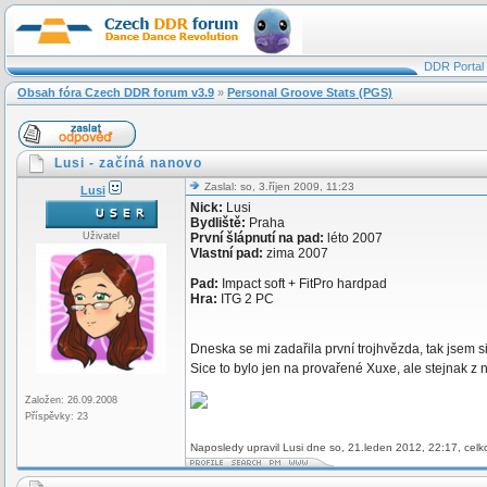
DDR Portal
Obsah fóra Czech DDR forum v3.9
»
Personal Groove Stats (PGS)
Lusi - začíná nanovo
Zaslal: so, 3.říjen 2009, 11:23
Lusi
Nick:
Lusi
Bydliště:
Praha
Uživatel
První šlápnutí na pad:
léto 2007
Vlastní pad:
zima 2007
Pad:
Impact soft + FitPro hardpad
Hra:
ITG 2 PC
Dneska se mi zadařila první trojhvězda, tak jsem si 
Sice to bylo jen na provařené Xuxe, ale stejnak z
Založen: 26.09.2008
Příspěvky: 23
Naposledy upravil Lusi dne so, 21.leden 2012, 22:17, celk