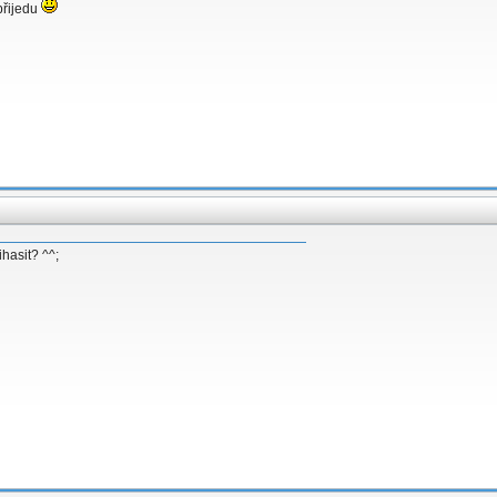
 přijedu
hasit? ^^;