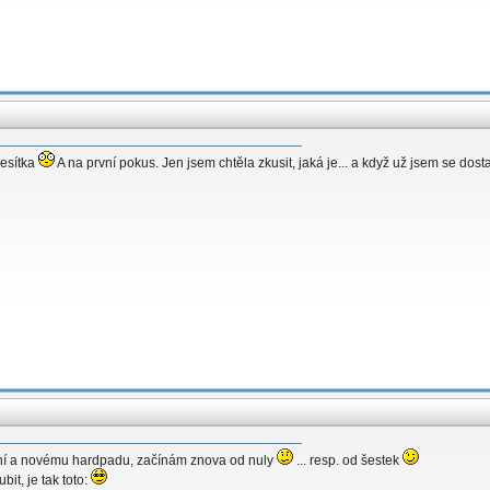
desítka
A na první pokus. Jen jsem chtěla zkusit, jaká je... a když už jsem se dosta
ání a novému hardpadu, začínám znova od nuly
... resp. od šestek
it, je tak toto: