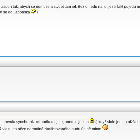
aspoň tak, abych se nemusela stydět tam jet. Bez ohledu na to, jestli fakt pojedu 
vat se do Japonska
)
librovala synchronizaci audia a ejhle, hned to jde líp
(i když stále jen na nižších
e až vlezu na něco normálně zkalibrovaného budu úplně mimo