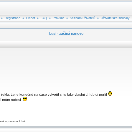
Registrace
Hledat
FAQ
Pravidla
Seznam uživatelů
Uživatelské skupiny
Lusi - začíná nanovo
řekla, že je konečně na čase vytvořit si tu taky vlastní chlubící porfil
 ní mám radost.
ově upraveno 2 krát.