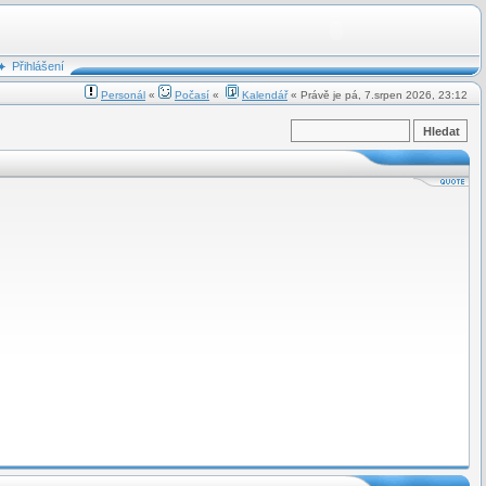
Přihlášení
Personál
«
Počasí
«
Kalendář
« Právě je pá, 7.srpen 2026, 23:12