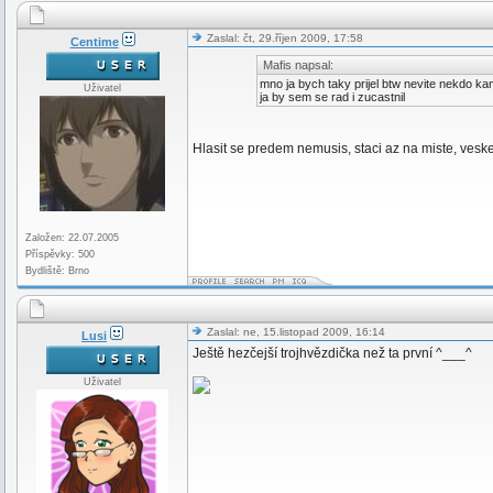
Zaslal: čt, 29.říjen 2009, 17:58
Centime
Mafis napsal:
mno ja bych taky prijel btw nevite nekdo kam
Uživatel
ja by sem se rad i zucastnil
Hlasit se predem nemusis, staci az na miste, veske
Založen: 22.07.2005
Příspěvky: 500
Bydliště: Brno
Zaslal: ne, 15.listopad 2009, 16:14
Lusi
Ještě hezčejší trojhvězdička než ta první ^___^
Uživatel