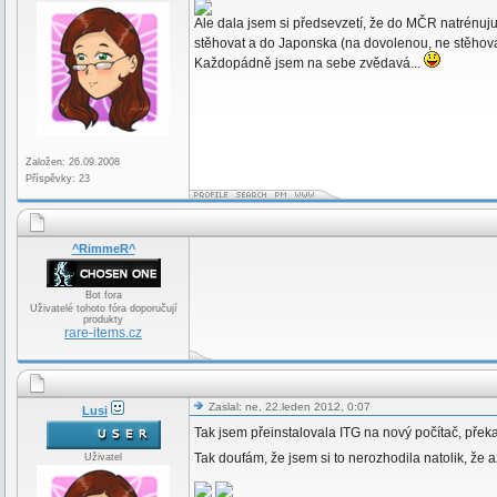
Ale dala jsem si předsevzetí, že do MČR natrénuju 
stěhovat a do Japonska (na dovolenou, ne stěho
Každopádně jsem na sebe zvědavá...
Založen: 26.09.2008
Příspěvky: 23
^RimmeR^
Bot fora
Uživatelé tohoto fóra doporučují
produkty
rare-items.cz
Zaslal: ne, 22.leden 2012, 0:07
Lusi
Tak jsem přeinstalovala ITG na nový počítač, překa
Tak doufám, že jsem si to nerozhodila natolik, ž
Uživatel