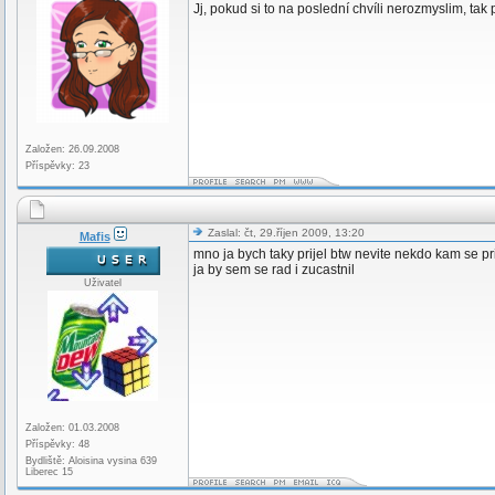
Jj, pokud si to na poslední chvíli nerozmyslim, tak
Založen: 26.09.2008
Příspěvky: 23
Zaslal: čt, 29.říjen 2009, 13:20
Mafis
mno ja bych taky prijel btw nevite nekdo kam se pri
ja by sem se rad i zucastnil
Uživatel
Založen: 01.03.2008
Příspěvky: 48
Bydliště: Aloisina vysina 639
Liberec 15