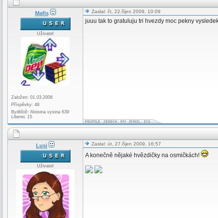
Zaslal: čt, 22.říjen 2009, 10:09
Mafis
juuu tak to gratuluju tri hvezdy moc pekny vyslede
Uživatel
Založen: 01.03.2008
Příspěvky: 48
Bydliště: Aloisina vysina 639
Liberec 15
Zaslal: út, 27.říjen 2009, 16:57
Lusi
A konečně nějaké hvězdičky na osmičkách!
Uživatel