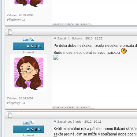
Založen: 26.09.2008
Příspěvky: 23
Zaslal: út, 8.červen 2010, 12:22
Lusi
Po delší době neskákání zcela nečekaně přežitá 
Budu muset něco dělat se svou fyzičkou
Uživatel
Založen: 26.09.2008
Příspěvky: 23
Zaslal: so, 7.leden 2012, 19:11
Lusi
Kvůli minimálně rok a půl dlouhému flákání skák
Takže jediné, čím se můžu v současné době pochlub
Uživatel