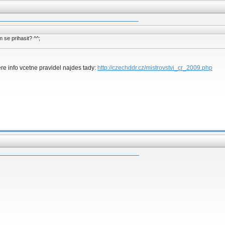
 se prihasit? ^^;
re info vcetne pravidel najdes tady:
http://czechddr.cz/mistrovstvi_cr_2009.php