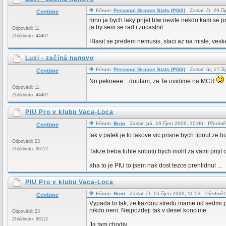
Fórum:
Personal Groove Stats (PGS)
Zaslal: čt, 29.ř
Centime
mno ja bych taky prijel btw nevite nekdo kam se pr
ja by sem se rad i zucastnil
Odpovědi: 11
Zhlédnuto: 44407
Hlasit se predem nemusis, staci az na miste, vesker
Lusi - začíná nanovo
Fórum:
Personal Groove Stats (PGS)
Zaslal: út, 27.ř
Centime
No pekneee... doufam, ze Te uvidime na MCR
Odpovědi: 11
Zhlédnuto: 44407
PIU Pro v klubu Vaca-Loca
Fórum:
Brno
Zaslal: pá, 16.říjen 2009, 10:06 Předmě
Centime
tak v patek je to takove vic prisne bych tipnul ze
Odpovědi: 23
Zhlédnuto: 96112
Takze treba tuhle sobotu bych mohl za vami prijit
aha to je PIU to jsem nak dost tezce prehlidnul ...
PIU Pro v klubu Vaca-Loca
Fórum:
Brno
Zaslal: čt, 15.říjen 2009, 11:53 Předmět
Centime
Vypada to tak, ze kazdou stredu mame od sedmi pra
nikdo neni. Nejpozdeji tak v deset koncime.
Odpovědi: 23
Zhlédnuto: 96112
Ja tam chodiv ...