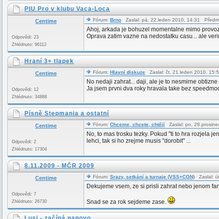
PIU Pro v klubu Vaca-Loca
Fórum:
Brno
Zaslal: pá, 22.leden 2010, 14:31 Předm
Centime
Ahoj, arkada je bohuzel momentalne mimo provoz, p
Oprava zatim vazne na nedostatku casu... ale verim
Odpovědi: 23
Zhlédnuto: 96112
Hraní 3+ tlapek
Fórum:
Hlavní diskuze
Zaslal: čt, 21.leden 2010, 15
Centime
No nedaji zahrat... daji, ale je to nesmirne obti
Ja jsem prvni dva roky hravala take bez speedmodu
Odpovědi: 12
Zhlédnuto: 34888
Písně Stepmania a ostatní
Fórum:
Chceme, chcete, chtějí
Zaslal: po, 28.prosin
Centime
No, to mas trosku tezky. Pokud "ti to hra rozjela
lehci, tak si ho zrejme musis "dorobit" ...
Odpovědi: 2
Zhlédnuto: 17304
8.11.2009 - MČR 2009
Fórum:
Srazy, setkání a turnaje (VSS+CON)
Zaslal: ú
Centime
Dekujeme vsem, ze si prisli zahrat nebo jenom fand
Odpovědi: 7
Snad se za rok sejdeme zase.
Zhlédnuto: 26730
Lusi - začíná nanovo