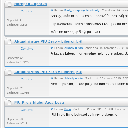
Hardpad - oprava
Fórum:
Pady, softpady, hardpady
Zaslal: ne, 19.pros
Centime
Ahojky, sháním touto cestou "opraváře" pro svůj h
Odpovědi: 3
http://www.rare-items.cz/osc/tx4500v2-special-me
Zhlédnuto: 20516
Mám ho ale nejspíš dýl jak dva r ...
Aktualni stav PIU Zero v Liberci [:-/]
Fórum:
Arkády u nás
Zaslal: so, 10.červenec 2010, 
Centime
Arkada v Liberci momentalne nefunguje vubec. Stoj
Odpovědi: 42
Zhlédnuto: 133755
Aktualni stav PIU Zero v Liberci [:-/]
Fórum:
Arkády u nás
Zaslal: pá, 25.červen 2010, 9:
Centime
Nevite, prosim, nekdo jak je na tom momentalne a
Odpovědi: 42
Zhlédnuto: 133755
PIU Pro v klubu Vaca-Loca
Fórum:
Brno
Zaslal: út, 2.únor 2010, 13:33 Předmět
Centime
PIU Pro v Brně bohužel definitivně skončilo.
Odpovědi: 23
Zhlédnuto: 96112