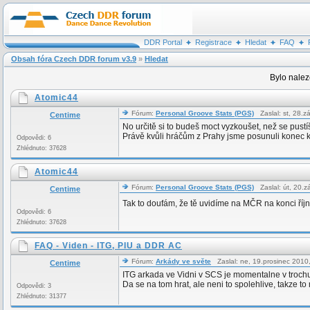
DDR Portal
Registrace
Hledat
FAQ
Obsah fóra Czech DDR forum v3.9
»
Hledat
Bylo nalez
Atomic44
Fórum:
Personal Groove Stats (PGS)
Zaslal: st, 28.z
Centime
No určitě si to budeš moct vyzkoušet, než se pust
Právě kvůli hráčům z Prahy jsme posunuli konec kva
Odpovědi: 6
Zhlédnuto: 37628
Atomic44
Fórum:
Personal Groove Stats (PGS)
Zaslal: út, 20.z
Centime
Tak to doufám, že tě uvidíme na MČR na konci říjn
Odpovědi: 6
Zhlédnuto: 37628
FAQ - Viden - ITG, PIU a DDR AC
Fórum:
Arkády ve světe
Zaslal: ne, 19.prosinec 201
Centime
ITG arkada ve Vidni v SCS je momentalne v trochu
Da se na tom hrat, ale neni to spolehlive, takze to
Odpovědi: 3
Zhlédnuto: 31377