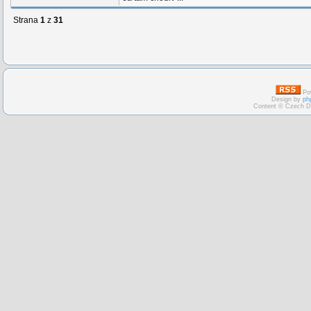
Strana
1
z
31
Po
Design by
ph
Content © Czech D